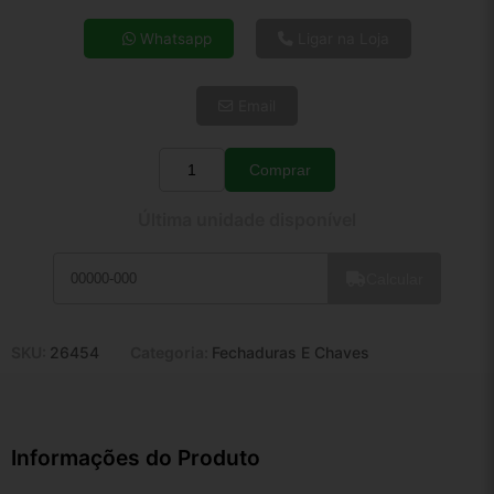
4x de R$ 29,10
Whatsapp
Ligar na Loja
5x de R$ 23,59
6x de R$ 19,89
Email
7x de R$ 17,21
8x de R$ 15,26
9x de R$ 13,73
Comprar
Quantidade
10x de R$ 12,46
Última unidade disponível
11x de R$ 11,47
12x de R$ 10,64
Calcular
SKU:
26454
Categoria:
Fechaduras E Chaves
Informações do Produto