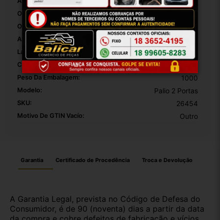
Altura:
5
Origem:
Brasil
OEM:
1
Altura Da Embalagem:
30
Largura Da Embalagem:
20
Comprimento Da Embalagem:
10
Peso Da Embalagem:
1000
Modelo:
Palio 2 Portas
SKU:
26454
Motivo De GTIN Vacío:
Outro
Garantia
Certificado de Procedência
Troca e Devolução
A Garantia Legal, prevista no Código de Defesa do
Consumidor, é de 90 (noventa) dias a partir da data
da compra e cobre defeitos de fabricação e vícios