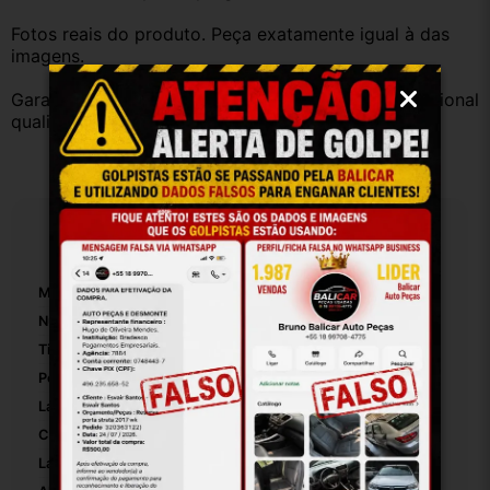
Fotos reais do produto. Peça exatamente igual à das 
imagens.
Garantia válida somente com instalação por profissional 
qualificado.
Especificações
Marca:
Fiat
Número De Peça:
26454
Tipo De Veículo:
Carro/Caminhonete
Posição:
Dianteiro
Lado:
Direito
Comprimento:
10
Largura:
7