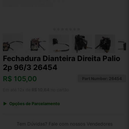
Fechadura Dianteira Direita Palio
2p 96/3 26454
R$
105,00
Part Number:
26454
Em até 12x de
R$ 10,64
no cartão
Opções de Parcelamento
1x de R$ 109,20
2x de R$ 56,18
Tem Dúvidas? Fale com nossos Vendedores
3x de R$ 37,80