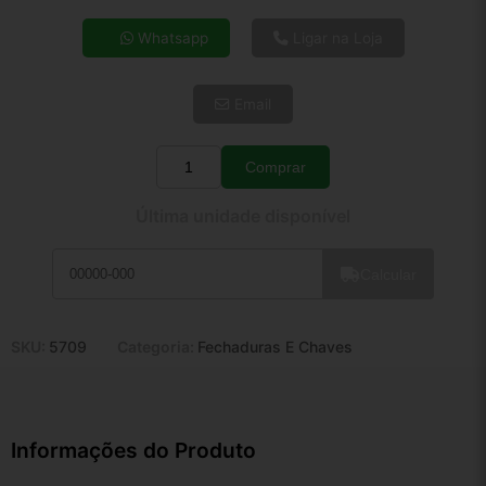
4x de R$ 31,87
Whatsapp
Ligar na Loja
5x de R$ 25,83
6x de R$ 21,78
Email
7x de R$ 18,85
8x de R$ 16,71
9x de R$ 15,04
Comprar
Quantidade
10x de R$ 13,64
Última unidade disponível
11x de R$ 12,56
12x de R$ 11,65
Calcular
SKU:
5709
Categoria:
Fechaduras E Chaves
Informações do Produto