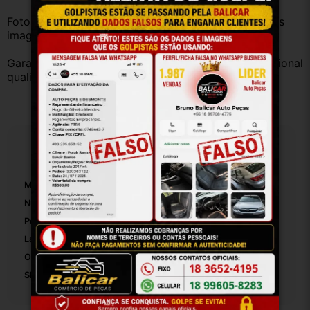
Fotos reais do produto. Peça exatamente igual à das 
imagens.
Garantia válida somente com instalação por profissional 
qualificado.
Especificações
Marca:
Gm
Número De Peça:
5709
Posição:
Dianteira
Lado:
Esquerdo
Origem:
Brasil
SKU:
5709