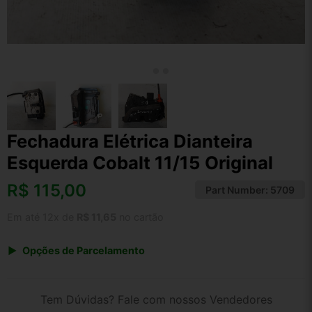
Fechadura Elétrica Dianteira
Esquerda Cobalt 11/15 Original
R$
115,00
Part Number:
5709
Em até 12x de
R$ 11,65
no cartão
Opções de Parcelamento
1x de R$ 119,60
2x de R$ 61,53
Tem Dúvidas? Fale com nossos Vendedores
3x de R$ 41,40