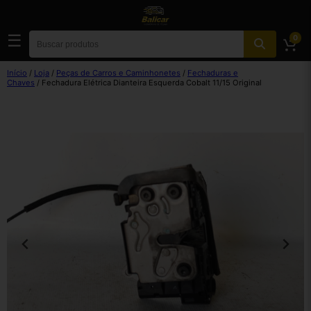
☰
0
Início
/
Loja
/
Peças de Carros e Caminhonetes
/
Fechaduras e
Chaves
/ Fechadura Elétrica Dianteira Esquerda Cobalt 11/15 Original