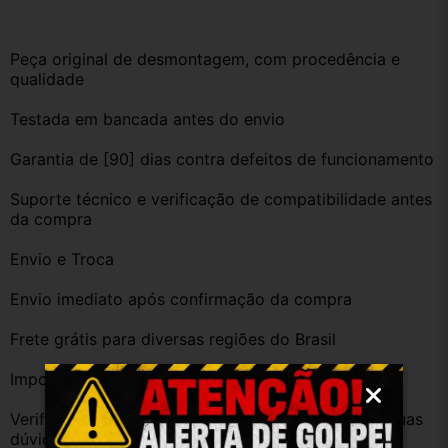
Peça original de desmontagem, com procedência e 
qualidade
Testada em bancada antes do envio
Garantia de [90] dias contra defeitos de funcionamento
Suporte técnico e verificação de compatibilidade antes 
da compra
Envio e Troca
Envio imediato após confirmação da compra
Frete grátis para diversas regiões do Brasil
Importante
Verifique a compatibilidade com seu veículo. Tire suas 
dúvidas no campo de perguntas!