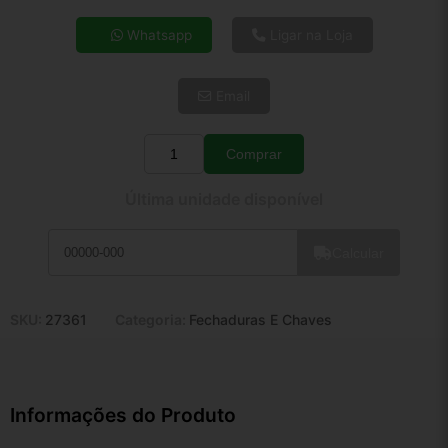
4x de R$ 54,88
Whatsapp
Ligar na Loja
5x de R$ 44,47
6x de R$ 37,50
Email
7x de R$ 32,45
8x de R$ 28,77
9x de R$ 25,89
Comprar
Quantidade
10x de R$ 23,49
Última unidade disponível
11x de R$ 21,62
12x de R$ 20,07
Calcular
SKU:
27361
Categoria:
Fechaduras E Chaves
Informações do Produto