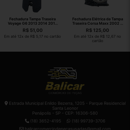
Fechadura Tampa Traseira
Fechadura Elétrica da Tampa
Voyage G6 2013 2014 2015
Traseira Corsa Maxx 2002 A
2016
2012
R$
51,00
R$
125,00
Em até 12x de R$ 5,17 no cartão
Em até 12x de R$ 12,67 no
cartão
Estrada Municipal Enildo Bezerra, 1205 - Parque Residencial
Santa Leonor
Penápolis - SP - CEP: 16306-580
(18) 3652-4195
(18) 99739-3706
balicarcomerciodepecasusadas@gmail.com