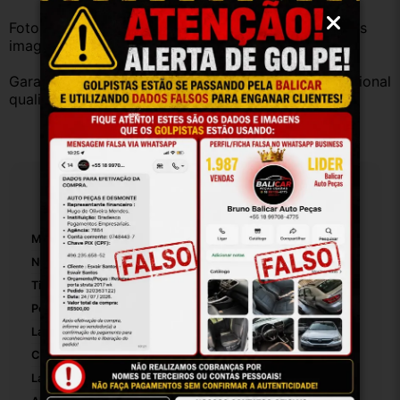
Fotos reais do produto. Peça exatamente igual à das 
imagens.
Garantia válida somente com instalação por profissional 
qualificado.
Especificações
Marca:
Renault
Número De Peça:
27361
Tipo De Veículo:
Carro/Caminhonete
Posição:
Dianteiro
Lado:
Direito
Comprimento:
01
Largura:
01