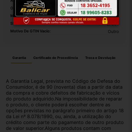
Altura:
01
Origem:
Brasil
Modelo:
Hb20x
SKU:
27361
Motivo De GTIN Vacío:
Outro
Garantia
Certificado de Procedência
Troca e Devolução
A Garantia Legal, prevista no Código de Defesa do
Consumidor, é de 90 (noventa) dias a partir da data
da compra e cobre defeitos de fabricação e vícios
do produto adquirido.Na impossibilidade de reparar
o produto, o cliente poderá escolher dentre as
opções previstas no parágrafo primeiro do artigo 18
da Lei nº 8.078/1990, ou, ainda, a utilização do
crédito como parte do pagamento de outro produto
de valor superior.Alguns produtos contam com