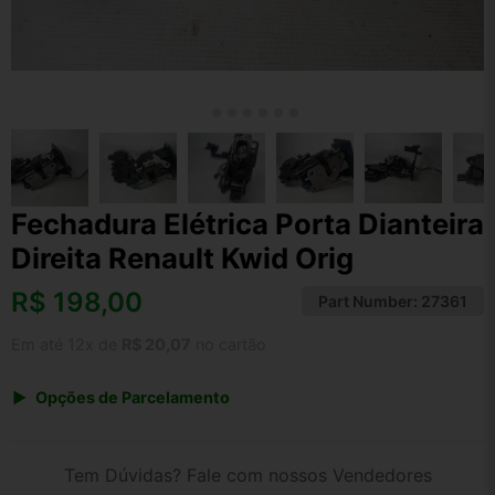
Fechadura Elétrica Porta Dianteira
Direita Renault Kwid Orig
R$
198,00
Part Number:
27361
Em até 12x de
R$ 20,07
no cartão
Opções de Parcelamento
1x de R$ 205,92
2x de R$ 105,93
Tem Dúvidas? Fale com nossos Vendedores
3x de R$ 71,28