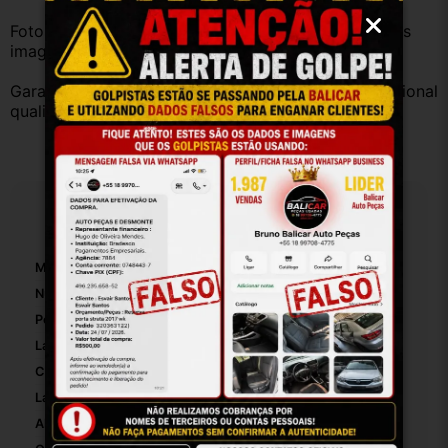
Fotos reais do produto. Peça exatamente igual à das 
imagens.
Garantia válida somente com instalação por profissional 
qualificado.
Especificações
Marca:
Renault
Número De Peça:
17493
Posição:
Traseira
Lado:
Direito
Comprimento:
12
Largura:
1
Altura:
12