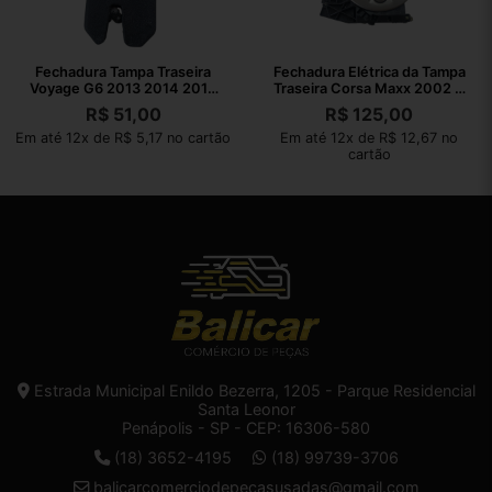
Fechadura Tampa Traseira
Fechadura Elétrica da Tampa
Voyage G6 2013 2014 2015
Traseira Corsa Maxx 2002 A
2016
2012
R$
51,00
R$
125,00
Em até 12x de R$ 5,17 no cartão
Em até 12x de R$ 12,67 no
cartão
Estrada Municipal Enildo Bezerra, 1205 - Parque Residencial
Santa Leonor
Penápolis - SP - CEP: 16306-580
(18) 3652-4195
(18) 99739-3706
balicarcomerciodepecasusadas@gmail.com