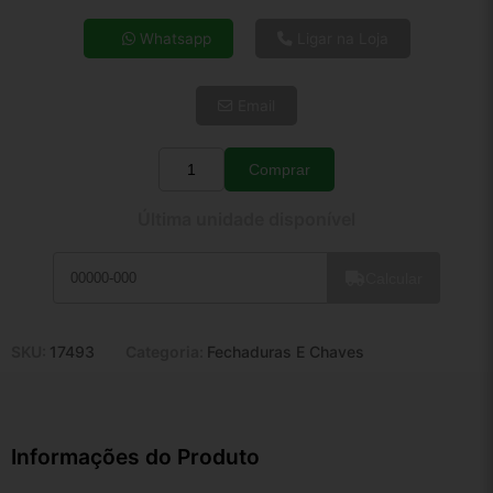
4x de R$ 31,60
Whatsapp
Ligar na Loja
5x de R$ 25,61
6x de R$ 21,59
Email
7x de R$ 18,68
8x de R$ 16,56
9x de R$ 14,91
Comprar
Quantidade
10x de R$ 13,53
Última unidade disponível
11x de R$ 12,45
12x de R$ 11,55
Calcular
SKU:
17493
Categoria:
Fechaduras E Chaves
Informações do Produto