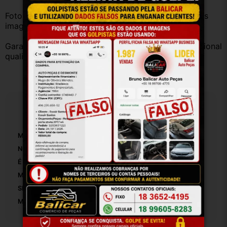
Fotos reais do produto. Peça exatamente igual à das 
imagens.
Garantia válida somente com instalação por profissional 
qualificado.
Especificações
Marca:
Hyundai
Número De Peça:
27377
É Fechadura Elétrica:
True
Modelo:
Hb20x
SKU:
27377
Motivo De GTIN Vacío:
Outro