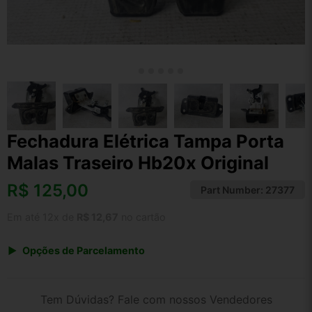
Fechadura Elétrica Tampa Porta
Malas Traseiro Hb20x Original
R$
125,00
Part Number:
27377
Em até 12x de
R$ 12,67
no cartão
Opções de Parcelamento
1x de R$ 130,00
2x de R$ 66,88
Tem Dúvidas? Fale com nossos Vendedores
3x de R$ 45,00