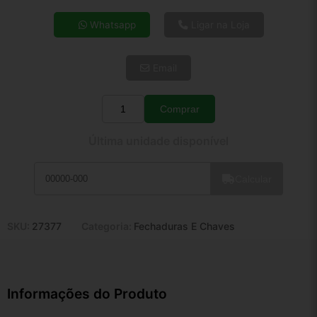
4x de R$ 34,64
Whatsapp
Ligar na Loja
5x de R$ 28,08
6x de R$ 23,68
Email
7x de R$ 20,49
8x de R$ 18,16
9x de R$ 16,35
Comprar
Quantidade
10x de R$ 14,83
Última unidade disponível
11x de R$ 13,65
12x de R$ 12,67
Calcular
SKU:
27377
Categoria:
Fechaduras E Chaves
Informações do Produto