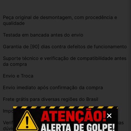
Peça original de desmontagem, com procedência e 
qualidade
Testada em bancada antes do envio
Garantia de [90] dias contra defeitos de funcionamento
Suporte técnico e verificação de compatibilidade antes 
da compra
Envio e Troca
Envio imediato após confirmação da compra
Frete grátis para diversas regiões do Brasil
Importante
Verifique a compatibilidade com seu veículo. Tire suas 
dúvidas no campo de perguntas!