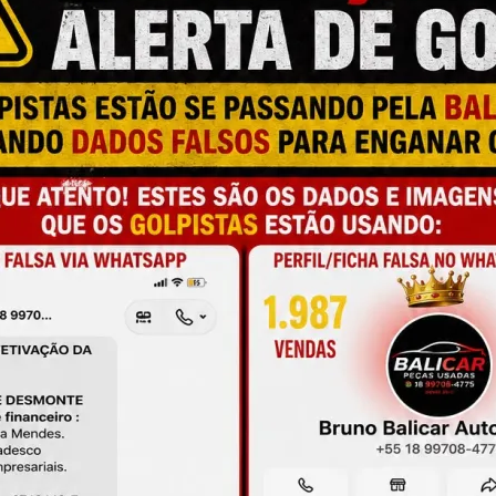
S
a e qualidade
onamento
de antes da compra