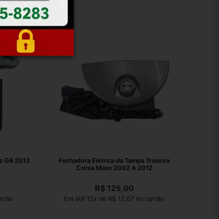
e G6 2013
Fechadura Elétrica da Tampa Traseira
Corsa Maxx 2002 A 2012
R$
125,00
artão
Em até 12x de R$ 12,67 no cartão