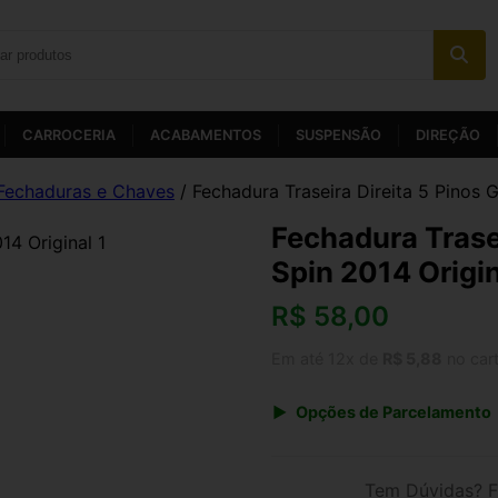
CARROCERIA
ACABAMENTOS
SUSPENSÃO
DIREÇÃO
Fechaduras e Chaves
/ Fechadura Traseira Direita 5 Pinos 
Fechadura Trase
Spin 2014 Origi
R$
58,00
Em até 12x de
R$ 5,88
no car
Opções de Parcelamento
1x de R$ 60,32
3x de R$ 20,88
Tem Dúvidas? F