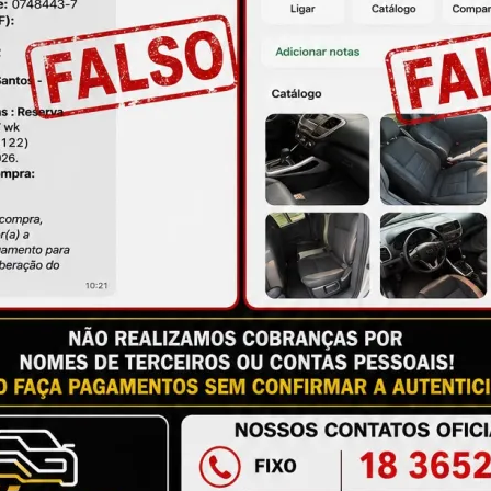
ire suas dúvidas no campo de perguntas!
à das imagens.
issional qualificado.
antia
Certificado de Procedência
Troca e Devol
a do Consumidor, é de 90 (noventa) dias a partir da data 
e de reparar o produto, o cliente poderá escolher dentre a
utilização do crédito como parte do pagamento de outro pr
ndedores. A ga...
Ler mais