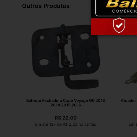
Outros Produtos
Batente Fechadura Capô Voyage G6 2013
Atuador
2014 2015 2016
R$
22,00
Em até 12x de R$ 2,23 no cartão
Em a