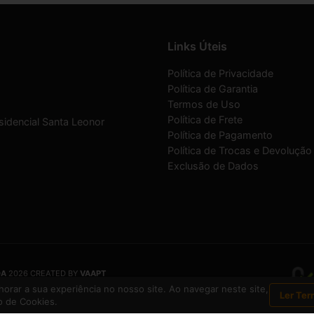
Links Úteis
Política de Privacidade
Política de Garantia
Termos de Uso
Política de Frete
sidencial Santa Leonor
Política de Pagamento
Política de Trocas e Devolução
Exclusão de Dados
DA
2026 CREATED BY
VAAPT
DA
é uma empresa inscrita no CNPJ
12.657.574/0001-16
orar a sua experiência no nosso site. Ao navegar neste site,
Ler Ter
 de Cookies.