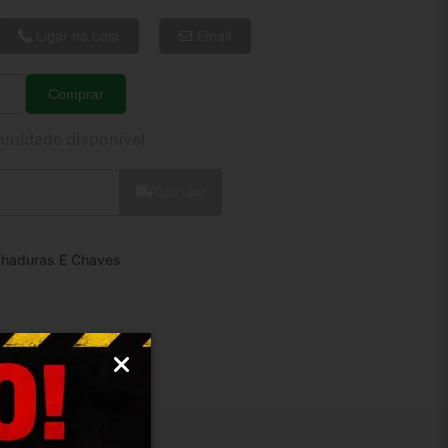
6x de R$ 10,99
8x de R$ 8,43
Ligar na Loja
Email
10x de R$ 6,88
12x de R$ 5,88
Comprar
Quantidade
 unidade disponível
Calcular
chaduras E Chaves