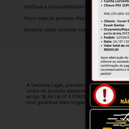
Verifique a compatibilidade com seu veículo. T
Fotos reais do produto. Peça exatamente igual 
Garantia válida somente com instalação por prof
Gar
A Garantia Legal, prevista no Código de Defes
vícios do produto adquirido.Na impossibilidad
artigo 18 da Lei nº 8.078/1990, ou, ainda, a 
com garantias mais longas. Consulte nossos ve