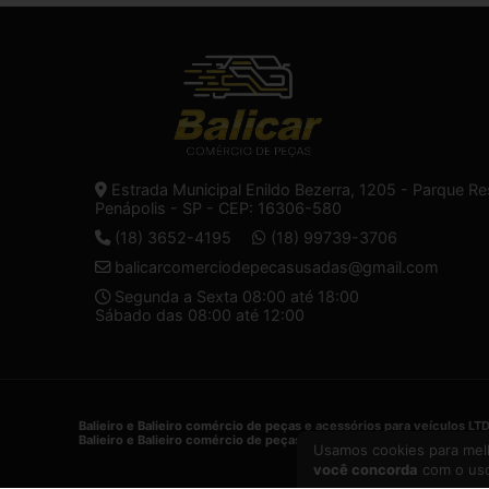
Estrada Municipal Enildo Bezerra, 1205 - Parque Re
Penápolis - SP - CEP: 16306-580
(18) 3652-4195
(18) 99739-3706
balicarcomerciodepecasusadas@gmail.com
Segunda a Sexta 08:00 até 18:00
Sábado das 08:00 até 12:00
Balieiro e Balieiro comércio de peças e acessórios para veículos LT
Balieiro e Balieiro comércio de peças e acessórios para veículos LT
Usamos cookies para melh
você concorda
com o uso