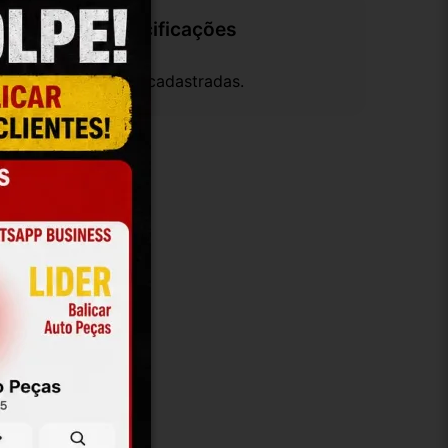
Especificações
em especificações cadastradas.