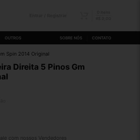
0 itens
Entrar / Registrar
R$
0,00
OUTROS
SOBRE NÓS
CONTATO
Gm Spin 2014 Original
ira Direita 5 Pinos Gm
nal
tão
2x de R$ 31,03
4x de R$ 16,07
ale com nossos Vendedores