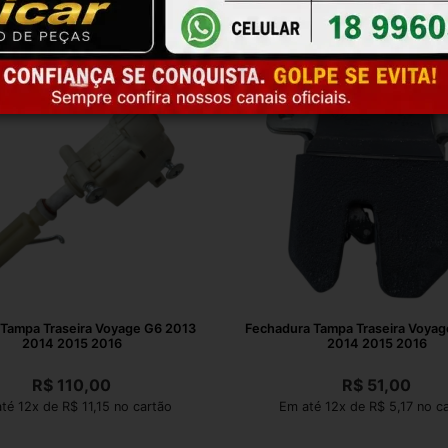
 Tampa Traseira Voyage G6 2013
Fechadura Tampa Traseira Voyag
2014 2015 2016
2014 2015 2016
R$
110,00
R$
51,00
té 12x de R$ 11,15 no cartão
Em até 12x de R$ 5,17 no c