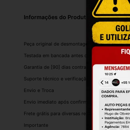
Informações do Produto
Peça original de desmontagem, com procedênci
Testada em bancada antes do envio
Garantia de [90] dias contra defeitos de funci
Suporte técnico e verificação de compatibilida
Envio e Troca
Envio imediato após confirmação da compra
Frete grátis para diversas regiões do Brasil
Importante