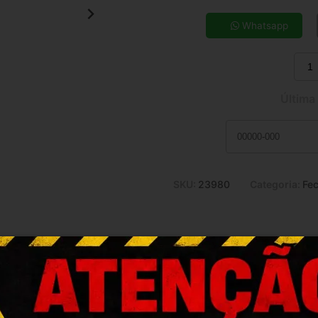
5x de R$ 13,03
7x de R$ 9,51
Whatsapp
9x de R$ 7,58
11x de R$ 6,33
Última
SKU:
23980
Categoria:
Fe