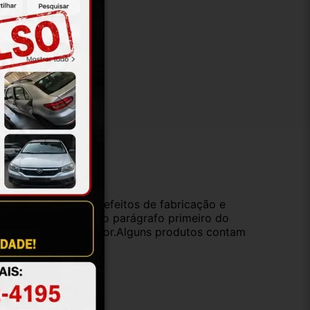
ução
da compra e cobre defeitos de fabricação e
s opções previstas no parágrafo primeiro do
oduto de valor superior.Alguns produtos contam