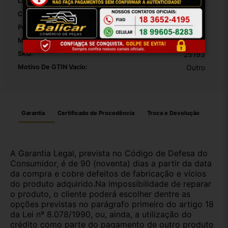
Largura Da Embalagem:
30
Comprimento Da Embalagem:
20
Peso Da Embalagem:
1000
Modelo:
Hilux
SKU:
25193
Motivo De GTIN Vacío:
Outro
Garantia
Certificado de Procedência
Troca e Devolução
A Garantia Legal, prevista no Código de Defesa do
Consumidor, é de 90 (noventa) dias a partir da data
da compra e cobre defeitos de fabricação e vícios
do produto adquirido.Na impossibilidade de reparar
o produto, o cliente poderá escolher dentre as
opções previstas no parágrafo primeiro do artigo 18
da Lei nº 8.078/1990, ou, ainda, a utilização do
crédito como parte do pagamento de outro produto