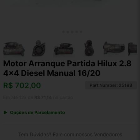
Motor Arranque Partida Hilux 2.8
4×4 Diesel Manual 16/20
R$
702,00
Part Number:
25193
Em até 12x de
R$ 71,14
no cartão
Opções de Parcelamento
1x de R$ 730,08
2x de R$ 375,57
Tem Dúvidas? Fale com nossos Vendedores
3x de R$ 252,72