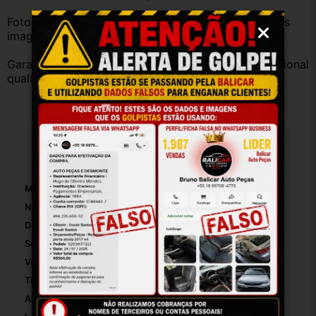
Fotos reais do produto. Peça exatamente igual à das 
imagens.
Garantia válida somente com instalação por profissional 
qualificado.
Especificações
Marca:
TOYOTA
Número De Peça:
25193
Dentes Bendix:
9
Sentido De Rotação:
Horário
Voltagem:
12
Tipo De Veículo:
Carro/Caminhonete
Altura Da Embalagem:
40