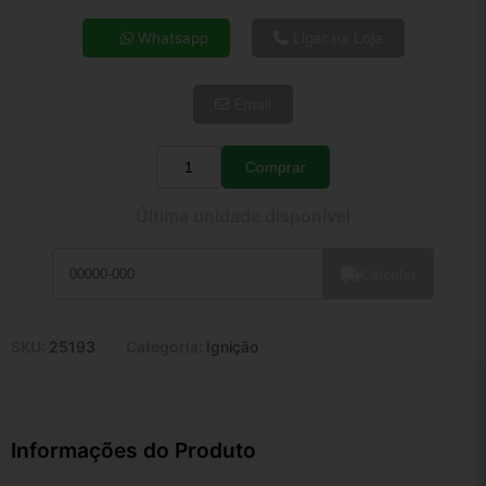
4x de R$ 194,56
Whatsapp
Ligar na Loja
5x de R$ 157,68
6x de R$ 132,97
Email
7x de R$ 115,05
8x de R$ 101,99
9x de R$ 91,80
Comprar
Quantidade
10x de R$ 83,29
Última unidade disponível
11x de R$ 76,66
12x de R$ 71,14
Calcular
SKU:
25193
Categoria:
Ignição
Informações do Produto