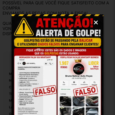
POSSÍVEL PARA QUE VOCÊ FIQUE SATISFEITO COM A 
COMPRA
ENVIAMOS AS PEÇAS COM NOTA A FISCAL.
QUALQUER DÚVIDA ANTES DA COMPRA, FIQUE A 
VONTADE PARA FAZER PERGUNTAS, ESTAMOS A 
DISPOSIÇÃO PARA RESPONDER.
Especificações
Marca:
Peugeot
Número De Peça:
9628733980
Cor Da Lente:
Transparente
Tipo De Luz:
Halogena
Material:
Plastico
Lado:
Direito
Origem:
Brasil