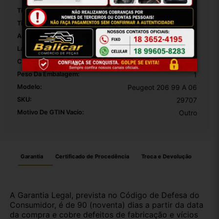
Tipo De Conector Da Lâmpada:
Pino
Tipo De Veículo:
Carro/Caminhonete
Altura Da Embalagem:
30
Largura Da Embalagem:
20
Comprimento Da Embalagem:
10
Peso Da Embalagem:
1
Modelo:
Peugeot 206 99 A 06
SKU:
29707
Motivo De GTIN Vacío:
Outro
Garantia
Certificado de Procedência
Troca e Devolução
A Garantia Legal, prevista no Código de Defesa do
Consumidor, é de 90 (noventa) dias a partir da data
da compra e cobre defeitos de fabricação e vícios