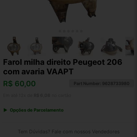
Farol milha direito Peugeot 206
com avaria VAAPT
R$
60,00
Part Number:
9628733980
Em até 12x de
R$ 6,08
no cartão
Opções de Parcelamento
1x de R$ 62,40
2x de R$ 32,10
Tem Dúvidas? Fale com nossos Vendedores
3x de R$ 21,60