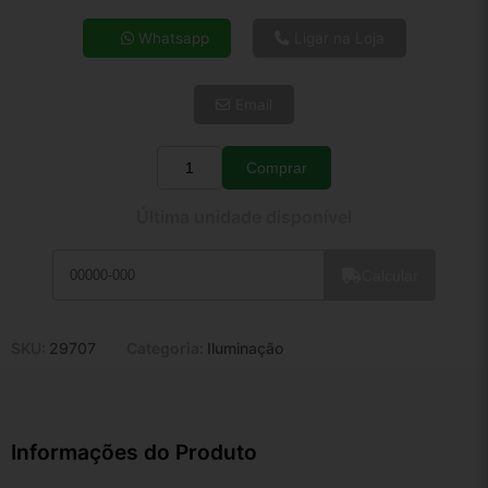
4x de R$ 16,63
Whatsapp
Ligar na Loja
5x de R$ 13,48
6x de R$ 11,37
Email
7x de R$ 9,83
8x de R$ 8,72
9x de R$ 7,85
Comprar
Quantidade
10x de R$ 7,12
Última unidade disponível
11x de R$ 6,55
12x de R$ 6,08
Calcular
SKU:
29707
Categoria:
Iluminação
Informações do Produto