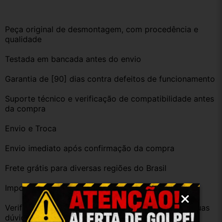
Peça original de desmontagem, com procedência e 
qualidade
Testada em bancada antes do envio
Garantia de [90] dias contra defeitos de funcionamento
Suporte técnico e verificação de compatibilidade antes 
da compra
Envio e Troca
Envio imediato após confirmação da compra
Frete grátis para diversas regiões do Brasil
Importante
Verifique a compatibilidade com seu veículo. Tire suas 
dúvidas no campo de perguntas!