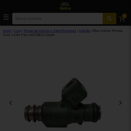
☰
0
Início
/
Loja
/
Peças de Carros e Caminhonetes
/
Injeção
/ Bico Injetor Prisma
Onix 1.4 8v Flex 24578820 Delph