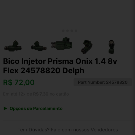
Bico Injetor Prisma Onix 1.4 8v
Flex 24578820 Delph
R$
72,00
Part Number:
24578820
Em até 12x de
R$ 7,30
no cartão
Opções de Parcelamento
1x de R$ 74,88
2x de R$ 38,52
Tem Dúvidas? Fale com nossos Vendedores
3x de R$ 25,92