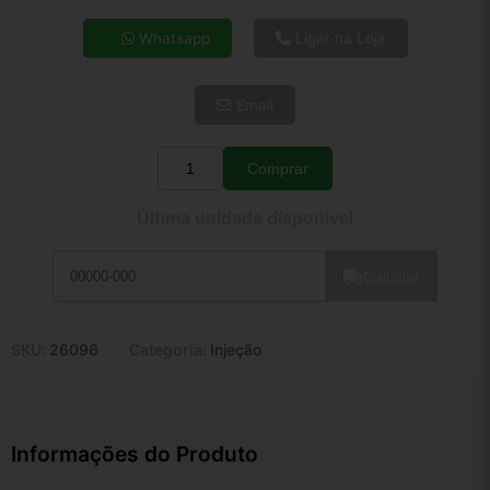
4x de R$ 19,95
Whatsapp
Ligar na Loja
5x de R$ 16,17
6x de R$ 13,64
Email
7x de R$ 11,80
8x de R$ 10,46
9x de R$ 9,42
Comprar
Quantidade
10x de R$ 8,54
Última unidade disponível
11x de R$ 7,86
12x de R$ 7,30
Calcular
SKU:
26096
Categoria:
Injeção
Informações do Produto