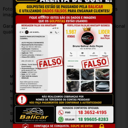
Fotos reais do produto. Peça exatamente igual à das 
imagens.
Garantia válida somente com instalação por profissional 
qualificado.
Especificações
Marca:
Chevrolet
Modelo:
Corsa
Número De Peça:
24578820
Tipo De Injeção:
Multiponto
Tipo De Combustível:
Gasolina
SKU:
26096
Motivo De GTIN Vacío:
Outro