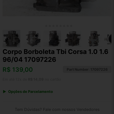
Corpo Borboleta Tbi Corsa 1.0 1.6
96/04 17097226
R$
139,00
Part Number:
17097226
Em até 12x de
R$ 14,09
no cartão
Opções de Parcelamento
1x de R$ 144,56
2x de R$ 74,37
Tem Dúvidas? Fale com nossos Vendedores
3x de R$ 50,04