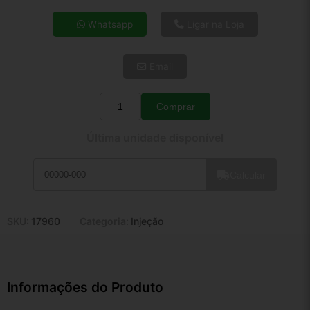
4x de R$ 38,52
Whatsapp
Ligar na Loja
5x de R$ 31,22
6x de R$ 26,33
Email
7x de R$ 22,78
8x de R$ 20,19
9x de R$ 18,18
Comprar
Quantidade
10x de R$ 16,49
Última unidade disponível
11x de R$ 15,18
12x de R$ 14,09
Calcular
SKU:
17960
Categoria:
Injeção
Informações do Produto