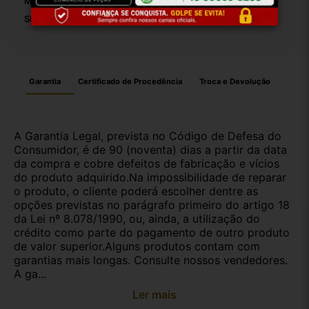
Modelo:
Corsa
SKU:
17960
Garantia
Certificado de Procedência
Troca e Devolução
A Garantia Legal, prevista no Código de Defesa do
Consumidor, é de 90 (noventa) dias a partir da data
da compra e cobre defeitos de fabricação e vícios
do produto adquirido.Na impossibilidade de reparar
o produto, o cliente poderá escolher dentre as
opções previstas no parágrafo primeiro do artigo 18
da Lei nº 8.078/1990, ou, ainda, a utilização do
crédito como parte do pagamento de outro produto
de valor superior.Alguns produtos contam com
garantias mais longas. Consulte nossos vendedores.
A ga...
Ler mais