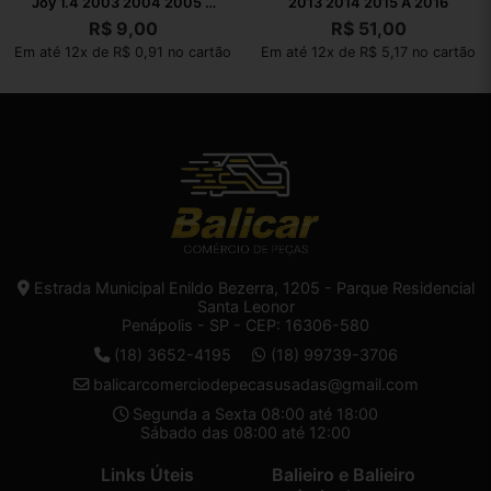
Joy 1.4 2003 2004 2005 A
2013 2014 2015 A 2016
2010
R$
9,00
R$
51,00
Em até 12x de R$ 0,91 no cartão
Em até 12x de R$ 5,17 no cartão
Estrada Municipal Enildo Bezerra, 1205 - Parque Residencial
Santa Leonor
Penápolis - SP - CEP: 16306-580
(18) 3652-4195
(18) 99739-3706
balicarcomerciodepecasusadas@gmail.com
Segunda a Sexta 08:00 até 18:00
Sábado das 08:00 até 12:00
Links Úteis
Balieiro e Balieiro