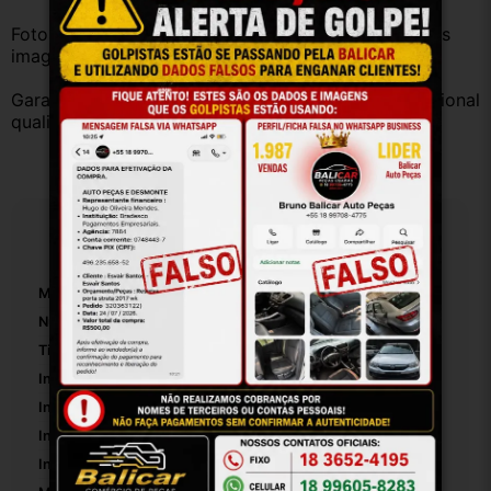
Fotos reais do produto. Peça exatamente igual à das 
imagens.
Garantia válida somente com instalação por profissional 
qualificado.
Especificações
Marca:
Gm
Número De Peça:
17097226
Tipo De Injeção:
Monoponto
Inclui Atuador De Marcha Lenta:
False
Inclui Sensor De Posição:
False
Inclui Junta:
False
Inclui Parafusos De Montagem:
False