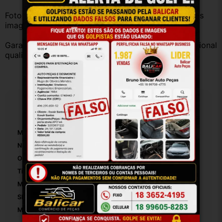
Fotos reais do produto. Peça exatamente igual à das 
imagens.
Garantia válida somente com instalação por profissional 
qualificado.
Especificações
Marca:
Hyundai
Número De Peça:
27262
Origem:
Brasil
Tipo De Veículo:
Carro/Caminhonete
Modelo:
Hb20x
SKU:
27262
Motivo De GTIN Vacío:
Outro