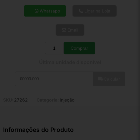
4x de R$ 16,35
Whatsapp
Ligar na Loja
5x de R$ 13,25
6x de R$ 11,18
Email
7x de R$ 9,67
8x de R$ 8,57
9x de R$ 7,72
Comprar
Quantidade
10x de R$ 7,00
Última unidade disponível
11x de R$ 6,44
12x de R$ 5,98
Calcular
SKU:
27262
Categoria:
Injeção
Informações do Produto