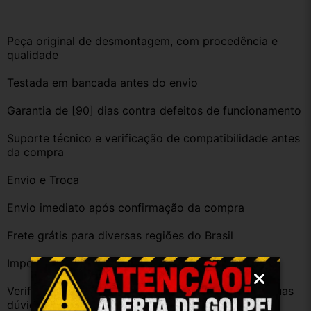
Peça original de desmontagem, com procedência e 
qualidade
Testada em bancada antes do envio
Garantia de [90] dias contra defeitos de funcionamento
Suporte técnico e verificação de compatibilidade antes 
da compra
Envio e Troca
Envio imediato após confirmação da compra
Frete grátis para diversas regiões do Brasil
Importante
Verifique a compatibilidade com seu veículo. Tire suas 
dúvidas no campo de perguntas!