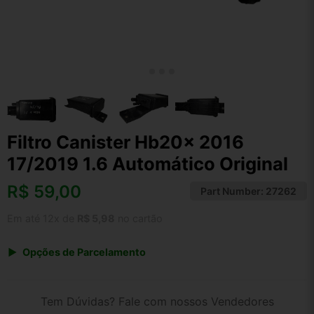
Filtro Canister Hb20x 2016
17/2019 1.6 Automático Original
R$
59,00
Part Number:
27262
Em até 12x de
R$ 5,98
no cartão
Opções de Parcelamento
1x de R$ 61,36
2x de R$ 31,57
Tem Dúvidas? Fale com nossos Vendedores
3x de R$ 21,24