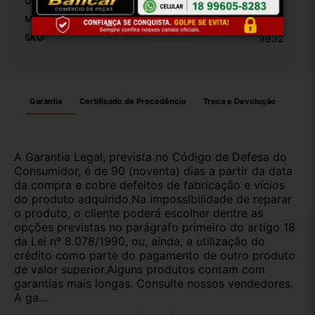
OEM:
1
Modelo:
Sandero
SKU:
9832
Garantia
Certificado de Procedência
Troca e Devolução
A Garantia Legal, prevista no Código de Defesa do
Consumidor, é de 90 (noventa) dias a partir da data
da compra e cobre defeitos de fabricação e vícios
do produto adquirido.Na impossibilidade de reparar
o produto, o cliente poderá escolher dentre as
opções previstas no parágrafo primeiro do artigo 18
da Lei nº 8.078/1990, ou, ainda, a utilização do
crédito como parte do pagamento de outro produto
de valor superior.Alguns produtos contam com
garantias mais longas. Consulte nossos vendedores.
A ga...