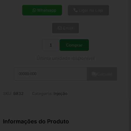
4x de R$ 19,68
Whatsapp
Ligar na Loja
5x de R$ 15,95
6x de R$ 13,45
Email
7x de R$ 11,64
8x de R$ 10,32
9x de R$ 9,28
Comprar
Quantidade
10x de R$ 8,42
Última unidade disponível
11x de R$ 7,75
12x de R$ 7,20
Calcular
SKU:
9832
Categoria:
Injeção
Informações do Produto