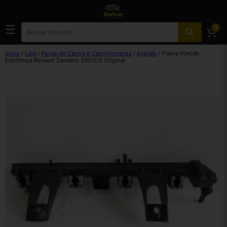
☰
0
Início
/
Loja
/
Peças de Carros e Caminhonetes
/
Injeção
/ Flauta Injeção
Eletrônica Renault Sandero 2007/13 Original