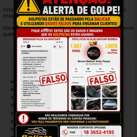
Fotos reais do produto. Peça exatamente igual à das 
imagens.
Garantia válida somente com instalação por profissional 
qualificado.
Especificações
Marca:
RENAULT
Número De Peça:
940008214
Quantidade De Injetores:
4
Tipo De Sistema De Combustível:
Flex
Comprimento Da Flauta De Combustível:
30
Distância Entre Injetores:
8
Origem:
Brasil