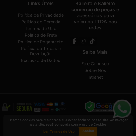
Links Úteis
Balieiro e Balieiro
comércio de peças e
Política de Privacidade
acessórios para
veículos LTDA nas
Política de Garantia
redes
Termos de Uso
Política de Frete
Política de Pagamento
Política de Trocas e
Saiba Mais
Devolução
Exclusão de Dados
Fale Conosco
Sobre Nós
Intranet
Balieiro e Balieiro comércio de peças e acessórios para veículos LTDA
2026
Usamos cookies para melhorar a sua experiência no nosso site. Ao navegar
CREATED BY
VAAPT
neste site,
você concorda
com o uso de Cookies.
Balieiro e Balieiro comércio de peças e acessórios para veículos LTDA
é uma
Aceitar
empresa inscrita no CNPJ
12.657.574/0001-16
Ler Termos de Uso