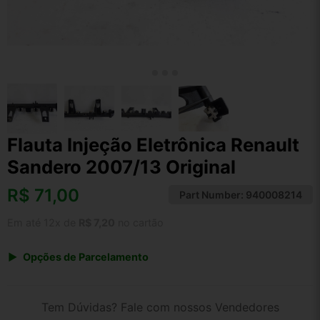
Flauta Injeção Eletrônica Renault
Sandero 2007/13 Original
R$
71,00
Part Number:
940008214
Em até 12x de
R$ 7,20
no cartão
Opções de Parcelamento
1x de R$ 73,84
2x de R$ 37,99
Tem Dúvidas? Fale com nossos Vendedores
3x de R$ 25,56