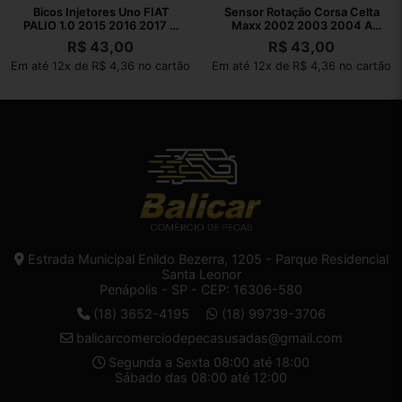
Bicos Injetores Uno FIAT
Sensor Rotação Corsa Celta
PALIO 1.0 2015 2016 2017 A
Maxx 2002 2003 2004 A
2022
2010
R$
43,00
R$
43,00
Em até 12x de R$ 4,36 no cartão
Em até 12x de R$ 4,36 no cartão
Estrada Municipal Enildo Bezerra, 1205 - Parque Residencial
Santa Leonor
Penápolis - SP - CEP: 16306-580
(18) 3652-4195
(18) 99739-3706
balicarcomerciodepecasusadas@gmail.com
Segunda a Sexta 08:00 até 18:00
Sábado das 08:00 até 12:00