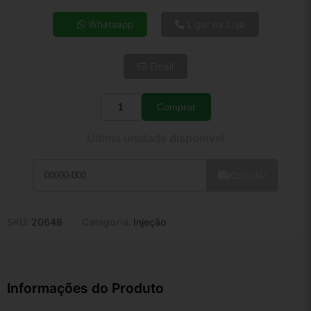
4x de R$ 12,19
Whatsapp
Ligar na Loja
5x de R$ 9,88
6x de R$ 8,33
Email
7x de R$ 7,21
8x de R$ 6,39
9x de R$ 5,75
Comprar
Quantidade
10x de R$ 5,22
Última unidade disponível
11x de R$ 4,80
12x de R$ 4,46
Calcular
SKU:
20648
Categoria:
Injeção
Informações do Produto