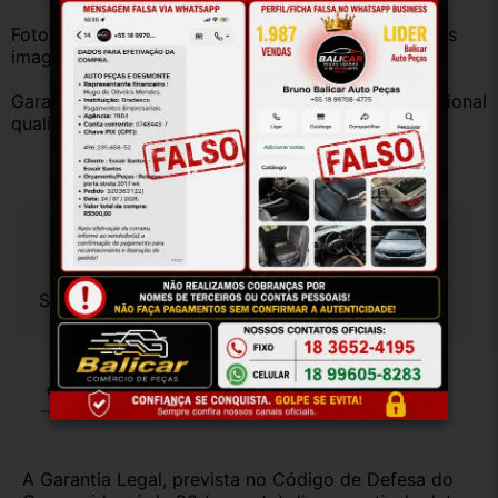
Fotos reais do produto. Peça exatamente igual à das 
imagens.
Garantia válida somente com instalação por profissional 
qualificado.
Especificações
Sem especificações cadastradas.
Garantia
Certificado de Procedência
Troca e Devolução
A Garantia Legal, prevista no Código de Defesa do