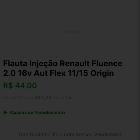
Flauta Injeção Renault Fluence
2.0 16v Aut Flex 11/15 Origin
R$
44,00
Em até 12x de
R$ 4,46
no cartão
Opções de Parcelamento
1x de R$ 45,76
2x de R$ 23,54
Tem Dúvidas? Fale com nossos Vendedores
3x de R$ 15,84