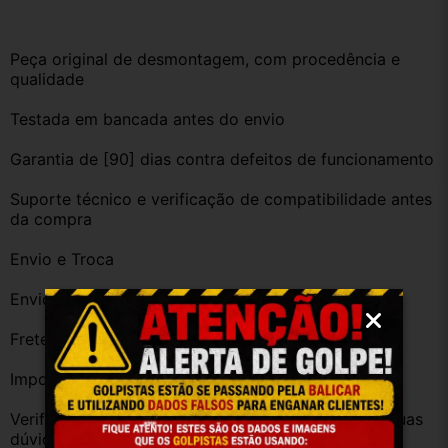
Peça original de desmontagem, com procedência e 
qualidade
Testada em bancada antes do envio
Garantia de [90] dias contra defeitos de funcionamento
Suporte técnico e verificação de compatibilidade antes 
da compra
Envio e Troca
Envio imediato após confirmação da compra
Frete grátis para diversas regiões do Brasil
Importante
Verifique a compatibilidade com seu veículo. Tire suas 
dúvidas no campo de perguntas!