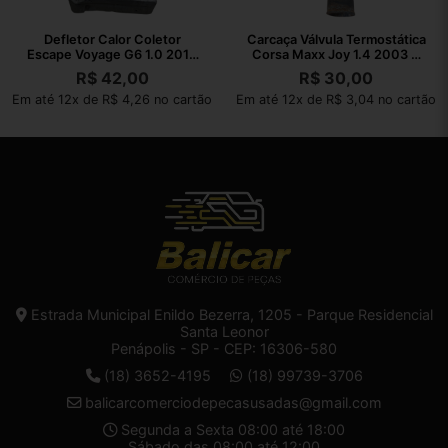
Defletor Calor Coletor
Carcaça Válvula Termostática
Escape Voyage G6 1.0 2013
Corsa Maxx Joy 1.4 2003 A
2014 A 2016
2010
R$
42,00
R$
30,00
Em até 12x de R$ 4,26 no cartão
Em até 12x de R$ 3,04 no cartão
Estrada Municipal Enildo Bezerra, 1205 - Parque Residencial
Santa Leonor
Penápolis - SP - CEP: 16306-580
(18) 3652-4195
(18) 99739-3706
balicarcomerciodepecasusadas@gmail.com
Segunda a Sexta 08:00 até 18:00
Sábado das 08:00 até 12:00