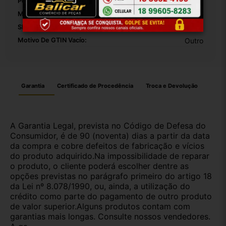
Peso Da Embalagem:
1000
Modelo:
Palio 96 A 99
SKU:
33693
Motivo De GTIN Vacío:
Outro
Garantia
Certificado de Procedência
Troca e Devolução
A Garantia Legal, prevista no Código de Defesa do
Consumidor, é de 90 (noventa) dias a partir da data
da compra e cobre defeitos de fabricação e vícios
do produto adquirido.Na impossibilidade de reparar
o produto, o cliente poderá escolher dentre as
opções previstas no parágrafo primeiro do artigo 18
da Lei nº 8.078/1990, ou, ainda, a utilização do
crédito como parte do pagamento de outro produto
de valor superior.Alguns produtos contam com
garantias mais longas. Consulte nossos vendedores.