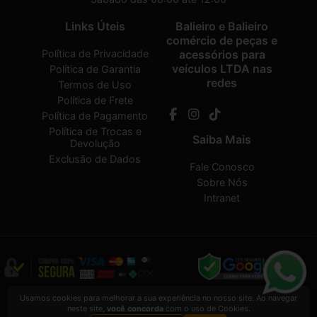
Links Úteis
Balieiro e Balieiro
comércio de peças e
Política de Privacidade
acessórios para
veículos LTDA nas
Política de Garantia
redes
Termos de Uso
Política de Frete
Política de Pagamento
Política de Trocas e
Saiba Mais
Devolução
Exclusão de Dados
Fale Conosco
Sobre Nós
Intranet
Balieiro e Balieiro comércio de peças e acessórios para veículos LTDA
2026
Usamos cookies para melhorar a sua experiência no nosso site. Ao navegar
CREATED BY
VAAPT
neste site,
você concorda
com o uso de Cookies.
Balieiro e Balieiro comércio de peças e acessórios para veículos LTDA
é uma