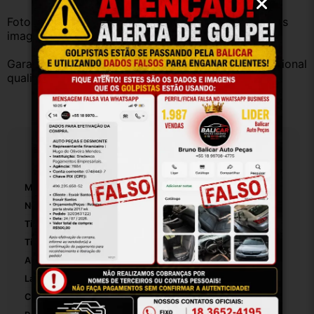
Fotos reais do produto. Peça exatamente igual à das 
imagens.
Garantia válida somente com instalação por profissional 
qualificado.
Especificações
Marca:
Fiat
Número De Peça:
46430317
Tipo De Veículo:
Carro/Caminhonete
Tipo De Retentor:
De Árvores De Comandos De Válvulas
Altura Da Embalagem:
30
Largura Da Embalagem:
2010
Comprimento Da Embalagem:
10