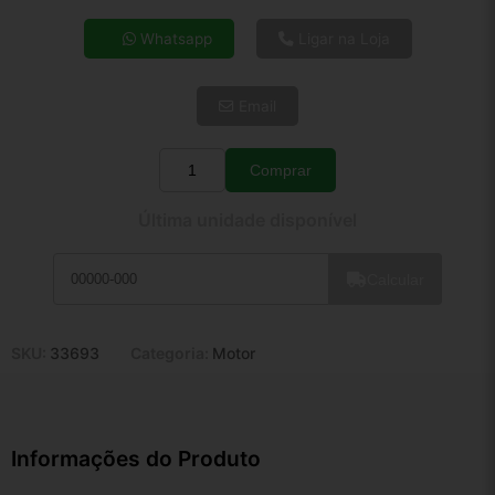
4x de R$ 8,31
Whatsapp
Ligar na Loja
5x de R$ 6,74
6x de R$ 5,68
Email
7x de R$ 4,92
8x de R$ 4,36
9x de R$ 3,92
Comprar
Quantidade
10x de R$ 3,56
Última unidade disponível
11x de R$ 3,28
12x de R$ 3,04
Calcular
SKU:
33693
Categoria:
Motor
Informações do Produto