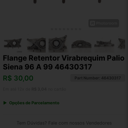
Flange Retentor Virabrequim Palio
Siena 96 A 99 46430317
R$
30,00
Part Number:
46430317
Em até 12x de
R$ 3,04
no cartão
Opções de Parcelamento
1x de R$ 31,20
2x de R$ 16,05
Tem Dúvidas? Fale com nossos Vendedores
3x de R$ 10,80