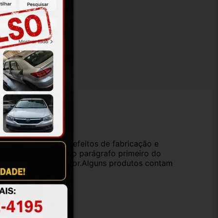
ução
da compra e cobre defeitos de fabricação e
s opções previstas no parágrafo primeiro do
oduto de valor superior.Alguns produtos contam