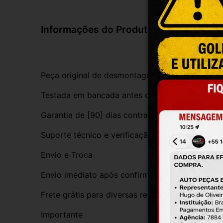
Informações do Produto
Peça original de desmontagem, com procedênci
Testada em bancada antes do envio
Garantia de [90] dias contra defeitos de funci
Suporte técnico e verificação de compatibilida
Envio e Troca
Envio imediato após confirmação da compra
Frete grátis para diversas regiões do Brasil
Importante