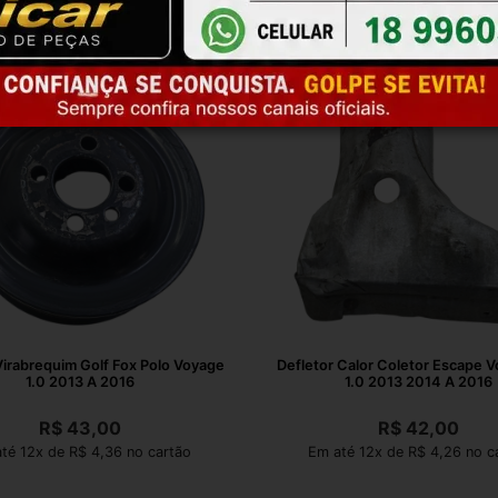
Virabrequim Golf Fox Polo Voyage
Defletor Calor Coletor Escape 
1.0 2013 A 2016
1.0 2013 2014 A 2016
R$
43,00
R$
42,00
té 12x de R$ 4,36 no cartão
Em até 12x de R$ 4,26 no c