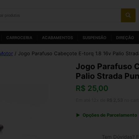
CARROCERIA
ACABAMENTOS
SUSPENSÃO
DIREÇÃO
Motor
/ Jogo Parafuso Cabeçote E-torq 1.8 16v Palio Stra
Jogo Parafuso C
Palio Strada Pu
R$
25,00
Em até 12x de
R$ 2,53
no car
Opções de Parcelamento
1x de R$ 26,00
3x de R$ 9,00
Tem Dúvidas? F