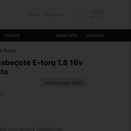
0 itens
Entrar / Registrar
R$
0,00
OUTROS
SOBRE NÓS
CONTATO
da Punto
abeçote E-torq 1.8 16v
nto
Part Number:
4047
tão
2x de R$ 13,38
4x de R$ 6,93
ale com nossos Vendedores