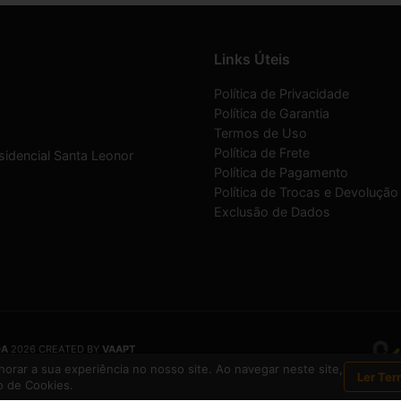
Links Úteis
Política de Privacidade
Política de Garantia
Termos de Uso
Política de Frete
sidencial Santa Leonor
Política de Pagamento
Política de Trocas e Devolução
Exclusão de Dados
DA
2026 CREATED BY
VAAPT
DA
é uma empresa inscrita no CNPJ
12.657.574/0001-16
orar a sua experiência no nosso site. Ao navegar neste site,
Ler Ter
 de Cookies.