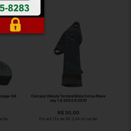
Voyage G6
Carcaça Válvula Termostática Corsa Maxx
Joy 1.4 2003 A 2010
R$
30,00
artão
Em até 12x de R$ 3,04 no cartão