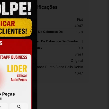
Especificações
arca:
Fiat
úmero De Peça:
4047
omprimento Do Parafuso De Cabeçote De
15.8
ilindro:
ipo De Cabeça Do Parafuso De Cabeçote De Cilindro:
1
argura Da Rosca Do Parafuso:
0.9
rigem:
Brasil
EM:
Original
odelo:
Strada Punto Siena Palio Doblo
KU:
4047