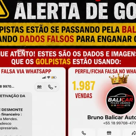
M
N
C
C
a e qualidade
T
L
O
onamento
O
de antes da compra
M
S