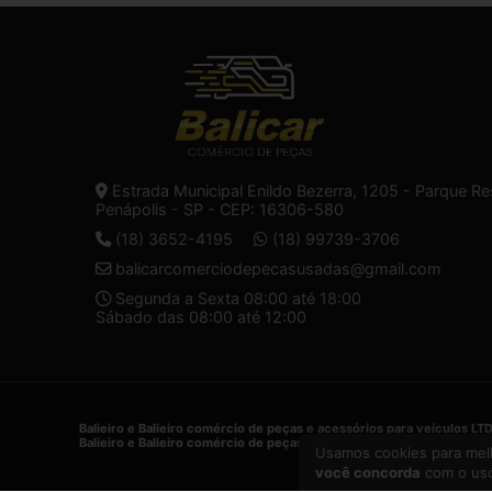
Estrada Municipal Enildo Bezerra, 1205 - Parque Re
Penápolis - SP - CEP: 16306-580
(18) 3652-4195
(18) 99739-3706
balicarcomerciodepecasusadas@gmail.com
Segunda a Sexta 08:00 até 18:00
Sábado das 08:00 até 12:00
Balieiro e Balieiro comércio de peças e acessórios para veículos LT
Balieiro e Balieiro comércio de peças e acessórios para veículos LT
Usamos cookies para melh
você concorda
com o uso