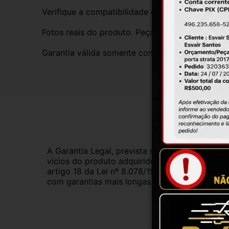
Verifique a compatibilidade com seu veículo. T
Fotos reais do produto. Peça exatamente igual 
Garantia válida somente com instalação por prof
Gar
A Garantia Legal, prevista no Código de Defes
vícios do produto adquirido.Na impossibilidad
artigo 18 da Lei nº 8.078/1990, ou, ainda, a 
com garantias mais longas. Consulte nossos ve