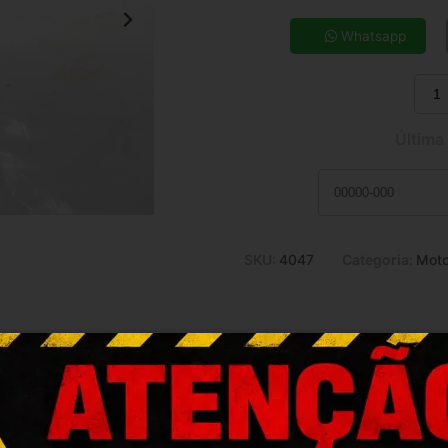
5x de R$ 5,62
7x de R$ 4,10
Whatsapp
9x de R$ 3,27
11x de R$ 2,73
Última
SKU:
4047
Categoria:
Moto