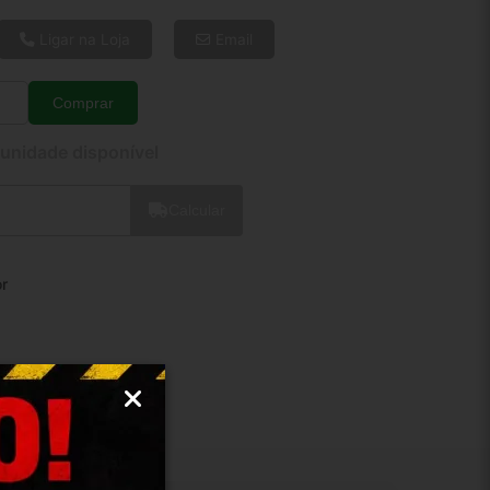
6x de R$ 4,74
8x de R$ 3,63
Ligar na Loja
Email
10x de R$ 2,97
12x de R$ 2,53
Comprar
Quantidade
 unidade disponível
Calcular
r