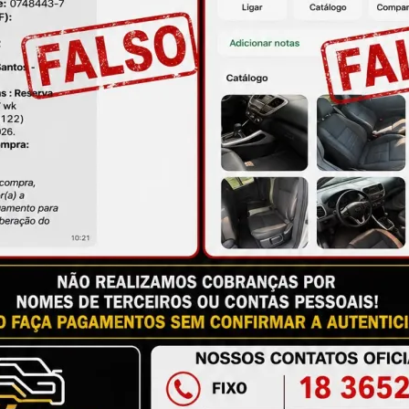
ire suas dúvidas no campo de perguntas!
à das imagens.
issional qualificado.
antia
Certificado de Procedência
Troca e Devol
a do Consumidor, é de 90 (noventa) dias a partir da data 
e de reparar o produto, o cliente poderá escolher dentre a
utilização do crédito como parte do pagamento de outro pr
ndedores. A ga...
Ler mais