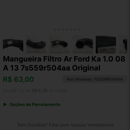
Mangueira Filtro Ar Ford Ka 1.0 08
A 13 7s559r504aa Original
R$
63,00
Part Number:
7S559R504AA
Em até 12x de
R$ 6,38
no cartão
Opções de Parcelamento
1x de R$ 65,52
2x de R$ 33,71
Tem Dúvidas? Fale com nossos Vendedores
3x de R$ 22,68