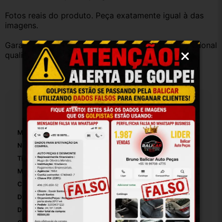
Fotos reais do produto. Peça exatamente igual à das 
imagens.
Garantia válida somente com instalação por profissional 
qualificado.
Especificações
Marca:
Ford
Número De Peça:
7S559R504AA
Tipo De Veículo:
Carro/Caminhonete
Material Da Mangueira De Admissão:
Borracha
Comprimento Da Mangueira De Admissão:
30
Diâmetro Interno Da Mangueira De Admissão:
5
Diâmetro Externo Da Mangueira De Admissão:
3