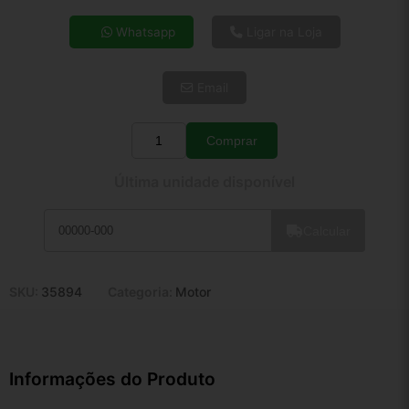
4x de R$ 17,46
Whatsapp
Ligar na Loja
5x de R$ 14,15
6x de R$ 11,93
Email
7x de R$ 10,32
8x de R$ 9,15
9x de R$ 8,24
Comprar
Quantidade
10x de R$ 7,47
Última unidade disponível
11x de R$ 6,88
12x de R$ 6,38
Calcular
SKU:
35894
Categoria:
Motor
Informações do Produto