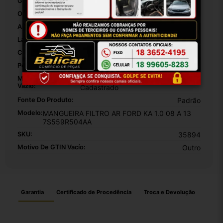
Grampos Incluídos:
False
Origem:
Brasil
Altura Da Embalagem:
40
Largura Da Embalagem:
30
Comprimento Da Embalagem:
20
Peso Da Embalagem:
1000
Motivo De GTIN
O Produto Não Tem Código
Vazio:
Cadastrado
Fonte Do Produto:
Padrão
Modelo:
MANGUEIRA FILTRO AR FORD KA 1.0 08 A 13
7S559R504AA
SKU:
35894
Motivo De GTIN Vacío:
Outro
Garantia
Certificado de Procedência
Troca e Devolução