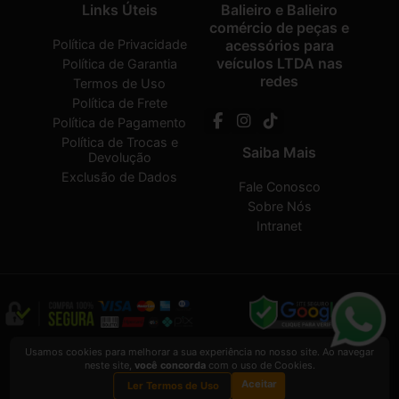
Links Úteis
Balieiro e Balieiro
comércio de peças e
Política de Privacidade
acessórios para
veículos LTDA nas
Política de Garantia
redes
Termos de Uso
Política de Frete
Política de Pagamento
Política de Trocas e
Saiba Mais
Devolução
Exclusão de Dados
Fale Conosco
Sobre Nós
Intranet
Balieiro e Balieiro comércio de peças e acessórios para veículos LTDA
2026
Usamos cookies para melhorar a sua experiência no nosso site. Ao navegar
CREATED BY
VAAPT
neste site,
você concorda
com o uso de Cookies.
Balieiro e Balieiro comércio de peças e acessórios para veículos LTDA
é uma
Aceitar
empresa inscrita no CNPJ
12.657.574/0001-16
Ler Termos de Uso