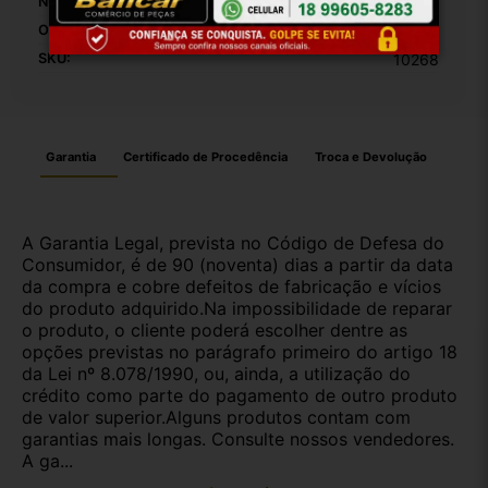
Número De Dentes:
38
Origem:
Brasil
SKU:
10268
Garantia
Certificado de Procedência
Troca e Devolução
A Garantia Legal, prevista no Código de Defesa do
Consumidor, é de 90 (noventa) dias a partir da data
da compra e cobre defeitos de fabricação e vícios
do produto adquirido.Na impossibilidade de reparar
o produto, o cliente poderá escolher dentre as
opções previstas no parágrafo primeiro do artigo 18
da Lei nº 8.078/1990, ou, ainda, a utilização do
crédito como parte do pagamento de outro produto
de valor superior.Alguns produtos contam com
garantias mais longas. Consulte nossos vendedores.
A ga...