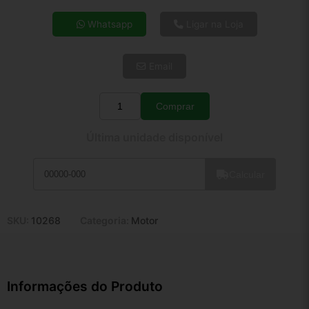
4x de R$ 22,17
Whatsapp
Ligar na Loja
5x de R$ 17,97
6x de R$ 15,15
Email
7x de R$ 13,11
8x de R$ 11,62
9x de R$ 10,46
Comprar
Quantidade
10x de R$ 9,49
Última unidade disponível
11x de R$ 8,74
12x de R$ 8,11
Calcular
SKU:
10268
Categoria:
Motor
Informações do Produto