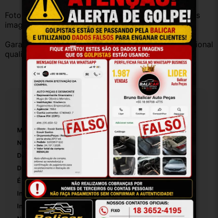
Fotos reais do produto. Peça exatamente igual à das 
imagens.
Garantia válida somente com instalação por profissional 
qualificado.
Especificações
Marca:
Citroen
Número De Peça:
1
Diâmetro Interno:
96
Diâmetro Externo:
111
É Ajustável:
False
Inclui Rolamento De Empuxo:
False
Inclui Corrente:
False