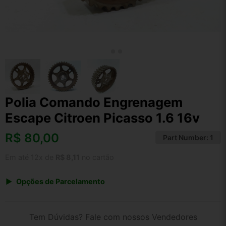
Polia Comando Engrenagem
Escape Citroen Picasso 1.6 16v
R$
80,00
Part Number:
1
Em até 12x de
R$ 8,11
no cartão
Opções de Parcelamento
1x de R$ 83,20
2x de R$ 42,80
Tem Dúvidas? Fale com nossos Vendedores
3x de R$ 28,80