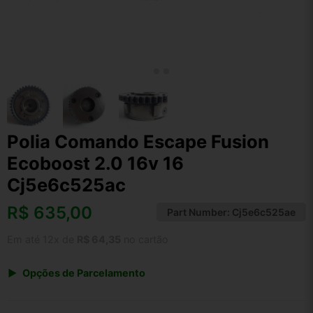
Polia Comando Escape Fusion
Ecoboost 2.0 16v 16
Cj5e6c525ac
R$
635,00
Part Number:
Cj5e6c525ae
Em até 12x de
R$ 64,35
no cartão
Opções de Parcelamento
1x de R$ 660,40