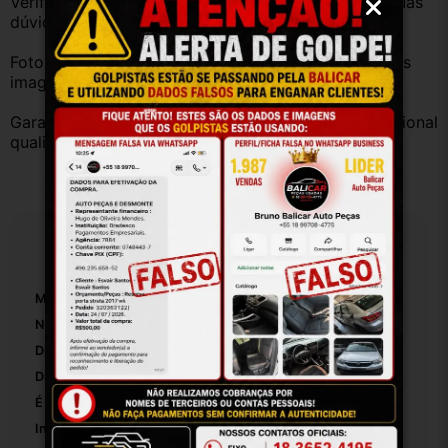
Verifique a compatibilidade com seu veículo. Tire suas 
dúvidas no campo de perguntas!
Fotos reais do produto. Peça exatamente igual à das 
imagens.
Garantia válida somente com instalação por profissional 
qualificado.
Especificações
Marca:
Fomoco
Número De Peça:
Cj5e6c525ae
Diâmetro Interno:
8
Diâmetro Externo:
10
É Ajustável:
False
Inclui Rolamento De Empuxo:
False