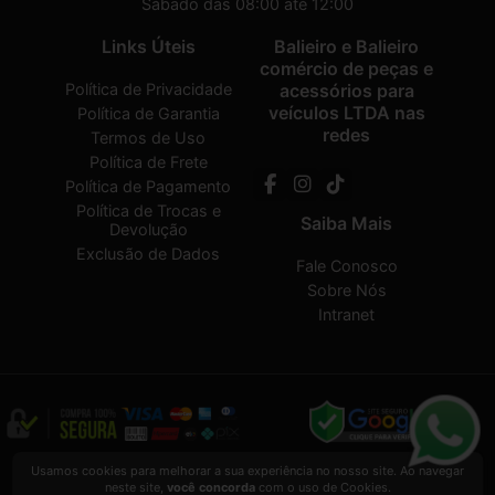
Sábado das 08:00 até 12:00
Links Úteis
Balieiro e Balieiro
comércio de peças e
Política de Privacidade
acessórios para
veículos LTDA nas
Política de Garantia
redes
Termos de Uso
Política de Frete
Política de Pagamento
Política de Trocas e
Saiba Mais
Devolução
Exclusão de Dados
Fale Conosco
Sobre Nós
Intranet
Balieiro e Balieiro comércio de peças e acessórios para veículos LTDA
2026
Usamos cookies para melhorar a sua experiência no nosso site. Ao navegar
CREATED BY
VAAPT
neste site,
você concorda
com o uso de Cookies.