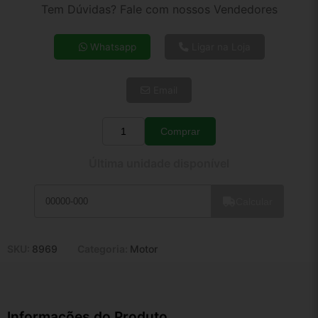
2x de R$ 339,73
Tem Dúvidas? Fale com nossos Vendedores
3x de R$ 228,60
4x de R$ 175,99
Whatsapp
Ligar na Loja
5x de R$ 142,63
6x de R$ 120,28
Email
7x de R$ 104,07
8x de R$ 92,26
9x de R$ 83,04
Comprar
Quantidade
10x de R$ 75,34
Última unidade disponível
11x de R$ 69,34
12x de R$ 64,35
Calcular
SKU:
8969
Categoria:
Motor
Informações do Produto