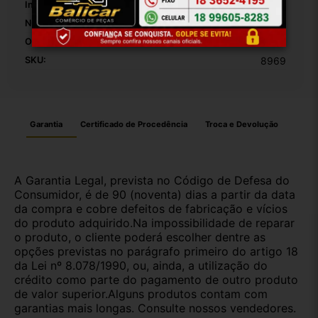
Inclui Corrente:
False
Número De Dentes:
40
Origem:
Brasil
SKU:
8969
Garantia
Certificado de Procedência
Troca e Devolução
A Garantia Legal, prevista no Código de Defesa do
Consumidor, é de 90 (noventa) dias a partir da data
da compra e cobre defeitos de fabricação e vícios
do produto adquirido.Na impossibilidade de reparar
o produto, o cliente poderá escolher dentre as
opções previstas no parágrafo primeiro do artigo 18
da Lei nº 8.078/1990, ou, ainda, a utilização do
crédito como parte do pagamento de outro produto
de valor superior.Alguns produtos contam com
garantias mais longas. Consulte nossos vendedores.