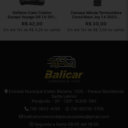
Defletor Calor Coletor
Carcaça Válvula Termostática
Escape Voyage G6 1.0 2013
Corsa Maxx Joy 1.4 2003 A
2014 A 2016
2010
R$
42,00
R$
30,00
Em até 12x de R$ 4,26 no cartão
Em até 12x de R$ 3,04 no cartão
Estrada Municipal Enildo Bezerra, 1205 - Parque Residencial
Santa Leonor
Penápolis - SP - CEP: 16306-580
(18) 3652-4195
(18) 99739-3706
balicarcomerciodepecasusadas@gmail.com
Segunda a Sexta 08:00 até 18:00