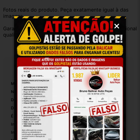
Fotos reais do produto. Peça exatamente igual à das 
imagens.
Garantia válida somente com instalação por profissional 
qualificado.
Especificações
Marca:
Gm
Número De Peça:
90231882
Diâmetro Interno:
14
Diâmetro Externo:
15
É Ajustável:
False
Inclui Rolamento De Empuxo:
False
Inclui Corrente:
False