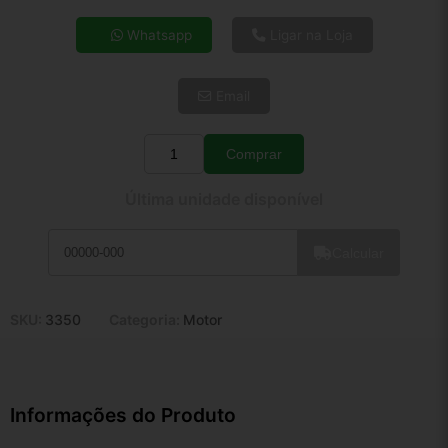
4x de R$ 9,42
Whatsapp
Ligar na Loja
5x de R$ 7,64
6x de R$ 6,44
Email
7x de R$ 5,57
8x de R$ 4,94
9x de R$ 4,45
Comprar
Quantidade
10x de R$ 4,03
Última unidade disponível
11x de R$ 3,71
12x de R$ 3,45
Calcular
SKU:
3350
Categoria:
Motor
Informações do Produto