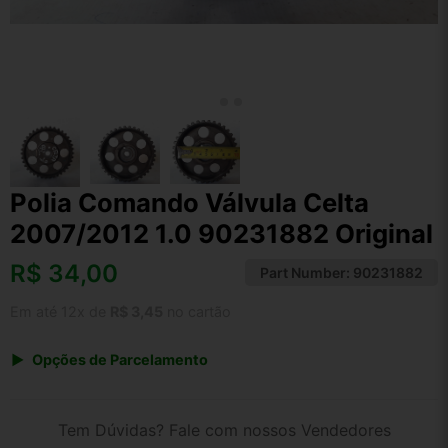
Polia Comando Válvula Celta
2007/2012 1.0 90231882 Original
R$
34,00
Part Number:
90231882
Em até 12x de
R$ 3,45
no cartão
Opções de Parcelamento
1x de R$ 35,36
2x de R$ 18,19
Tem Dúvidas? Fale com nossos Vendedores
3x de R$ 12,24