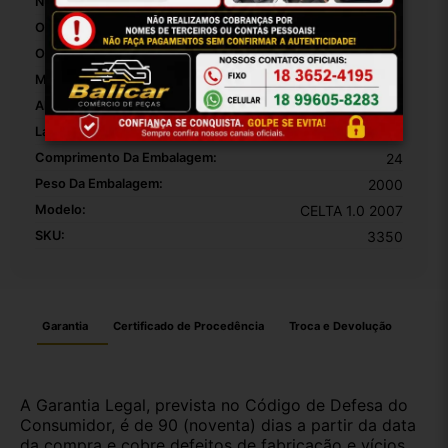
Número De Dentes:
40
Origem:
BRASIL
OEM:
GM
MPN:
Gol
Altura Da Embalagem:
30
Largura Da Embalagem:
20
Comprimento Da Embalagem:
24
Peso Da Embalagem:
2000
Modelo:
CELTA 1.0 2007
SKU:
3350
Garantia
Certificado de Procedência
Troca e Devolução
A Garantia Legal, prevista no Código de Defesa do
Consumidor, é de 90 (noventa) dias a partir da data
da compra e cobre defeitos de fabricação e vícios