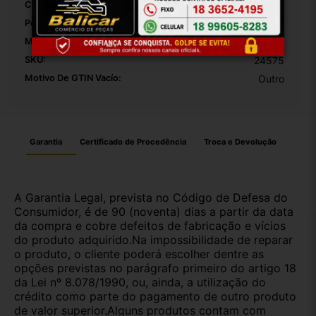
Comprimento Da Embalagem:
10
Peso Da Embalagem:
1000
Modelo:
Corsa
SKU:
24575
Motivo De GTIN Vacío:
Outro
Garantia
Certificado de Procedência
Troca e Devolução
A Garantia Legal, prevista no Código de Defesa do
Consumidor, é de 90 (noventa) dias a partir da data
da compra e cobre defeitos de fabricação e vícios
do produto adquirido.Na impossibilidade de reparar
o produto, o cliente poderá escolher dentre as
opções previstas no parágrafo primeiro do artigo 18
da Lei nº 8.078/1990, ou, ainda, a utilização do
crédito como parte do pagamento de outro produto
de valor superior.Alguns produtos contam com