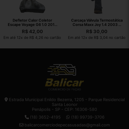
Defletor Calor Coletor
Carcaça Válvula Termostática
Escape Voyage G6 1.0 2013
Corsa Maxx Joy 1.4 2003 A
2014 A 2016
2010
R$
42,00
R$
30,00
Em até 12x de R$ 4,26 no cartão
Em até 12x de R$ 3,04 no cartão
Estrada Municipal Enildo Bezerra, 1205 - Parque Residencial
Santa Leonor
Penápolis - SP - CEP: 16306-580
(18) 3652-4195
(18) 99739-3706
balicarcomerciodepecasusadas@gmail.com