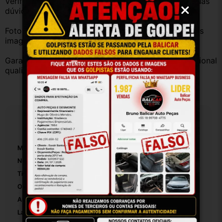
Verifique a compatibilidade com seu veículo. Tire suas 
dúvidas no campo de perguntas!
Fotos reais do produto. Peça exatamente igual à das 
imagens.
Garantia válida somente com instalação por profissional 
qualificado.
Especificações
Marca:
Gm
Número De Peça:
93326080
Tipo De Veículo:
Carro/Caminhonete
Origem:
Brasil
Altura Da Embalagem:
30
Largura Da Embalagem:
20