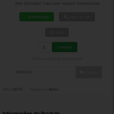
2x de R$ 29,43
Tem Dúvidas? Fale com nossos Vendedores
3x de R$ 19,80
4x de R$ 15,24
Whatsapp
Ligar na Loja
5x de R$ 12,35
6x de R$ 10,42
Email
7x de R$ 9,01
8x de R$ 7,99
9x de R$ 7,19
Comprar
Quantidade
10x de R$ 6,53
Última unidade disponível
11x de R$ 6,01
12x de R$ 5,57
Calcular
SKU:
24575
Categoria:
Motor
Informações do Produto