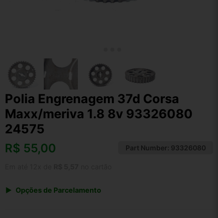
Polia Engrenagem 37d Corsa
Maxx/meriva 1.8 8v 93326080
24575
R$
55,00
Part Number:
93326080
Em até 12x de
R$ 5,57
no cartão
Opções de Parcelamento
1x de R$ 57,20