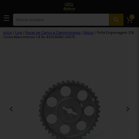
☰
0
Início
/
Loja
/
Peças de Carros e Caminhonetes
/
Motor
/ Polia Engrenagem 37d
Corsa Maxx/meriva 1.8 8v 93326080 24575