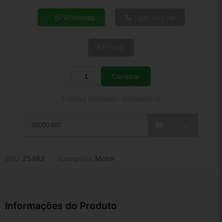
4x de R$ 31,60
Whatsapp
Ligar na Loja
5x de R$ 25,61
6x de R$ 21,59
Email
7x de R$ 18,68
8x de R$ 16,56
9x de R$ 14,91
Comprar
Quantidade
10x de R$ 13,53
Última unidade disponível
11x de R$ 12,45
12x de R$ 11,55
Calcular
SKU:
25383
Categoria:
Motor
Informações do Produto