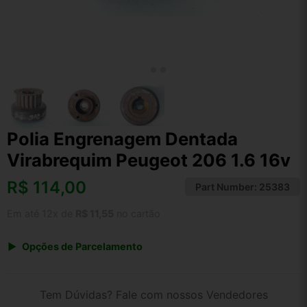
Polia Engrenagem Dentada
Virabrequim Peugeot 206 1.6 16v
R$
114,00
Part Number:
25383
Em até 12x de
R$ 11,55
no cartão
Opções de Parcelamento
1x de R$ 118,56
2x de R$ 60,99
Tem Dúvidas? Fale com nossos Vendedores
3x de R$ 41,04