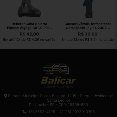
Defletor Calor Coletor
Carcaça Válvula Termostática
Escape Voyage G6 1.0 2013
Corsa Maxx Joy 1.4 2003 A
2014 A 2016
2010
R$
42,00
R$
30,00
Em até 12x de R$ 4,26 no cartão
Em até 12x de R$ 3,04 no cartão
Estrada Municipal Enildo Bezerra, 1205 - Parque Residencial
Santa Leonor
Penápolis - SP - CEP: 16306-580
(18) 3652-4195
(18) 99739-3706