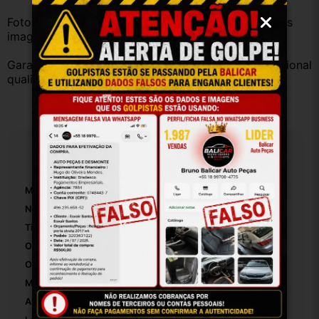
Fotos reais do produto. Peça exatamente igual à das 
imagens.
Garantia válida somente com instalação por profissional 
qualificado.
Especificações
Marca:
Peugeot
Número De Peça:
25383
Tipo De Veículo:
Carro/Caminhonete
Origem:
Brasil
OEM:
1
MPN:
1
Altura Da Embalagem:
30