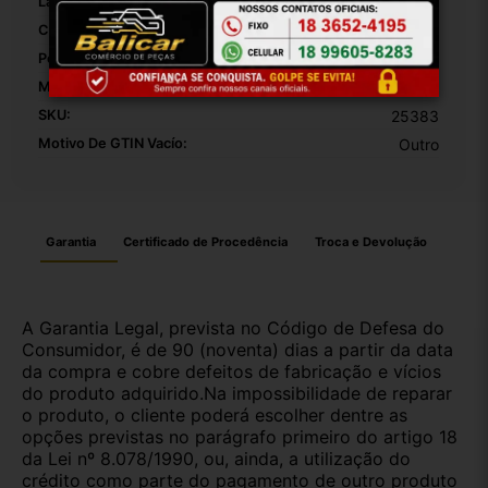
Largura Da Embalagem:
20
Comprimento Da Embalagem:
10
Peso Da Embalagem:
1000
Modelo:
Peugeot
SKU:
25383
Motivo De GTIN Vacío:
Outro
Garantia
Certificado de Procedência
Troca e Devolução
A Garantia Legal, prevista no Código de Defesa do
Consumidor, é de 90 (noventa) dias a partir da data
da compra e cobre defeitos de fabricação e vícios
do produto adquirido.Na impossibilidade de reparar
o produto, o cliente poderá escolher dentre as
opções previstas no parágrafo primeiro do artigo 18
da Lei nº 8.078/1990, ou, ainda, a utilização do
crédito como parte do pagamento de outro produto