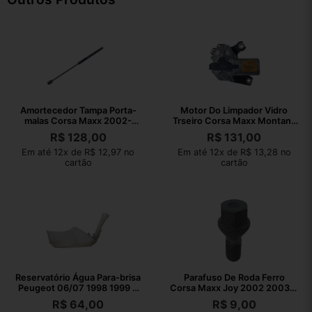
Amortecedor Tampa Porta-
Motor Do Limpador Vidro
malas Corsa Maxx 2002-
Trseiro Corsa Maxx Montana
2012
02/10
R$
128,00
R$
131,00
Em até 12x de R$ 12,97 no
Em até 12x de R$ 13,28 no
cartão
cartão
Reservatório Água Para-brisa
Parafuso De Roda Ferro
Peugeot 06/07 1998 1999 A
Corsa Maxx Joy 2002 2003 A
2012
2008
R$
64,00
R$
9,00