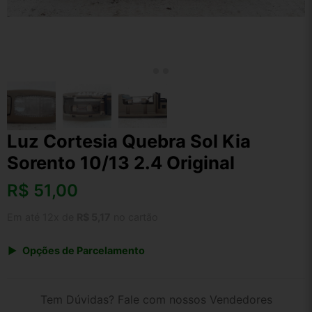
Luz Cortesia Quebra Sol Kia
Sorento 10/13 2.4 Original
R$
51,00
Em até 12x de
R$ 5,17
no cartão
Opções de Parcelamento
1x de R$ 53,04
2x de R$ 27,29
Tem Dúvidas? Fale com nossos Vendedores
3x de R$ 18,36