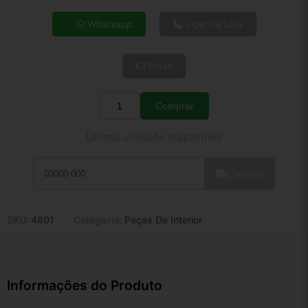
4x de R$ 14,13
Whatsapp
Ligar na Loja
5x de R$ 11,46
6x de R$ 9,66
Email
7x de R$ 8,36
8x de R$ 7,41
9x de R$ 6,67
Comprar
Quantidade
10x de R$ 6,05
Última unidade disponível
11x de R$ 5,57
12x de R$ 5,17
Calcular
SKU:
4801
Categoria:
Peças De Interior
Informações do Produto