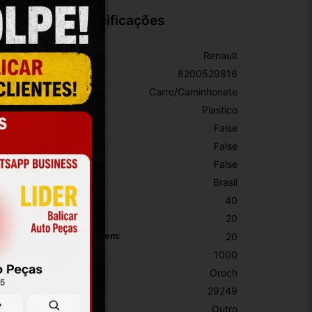
Especificações
arca:
Renault
úmero De Peça:
8200529816
ipo De Veículo:
Carro/Caminhonete
aterial:
Plastico
om Porta-Luvas Central:
False
om Iluminação:
False
on Porta-Copos:
False
rigem:
Brasil
ltura Da Embalagem:
40
argura Da Embalagem:
20
omprimento Da Embalagem:
20
eso Da Embalagem:
1000
odelo:
Oroch
KU:
29249
otivo De GTIN Vacío:
Outro