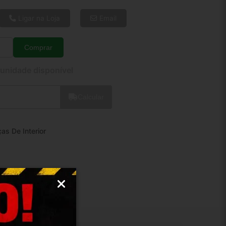
6x de R$ 7,20
8x de R$ 5,52
Ligar na Loja
Email
10x de R$ 4,51
12x de R$ 3,85
Comprar
Quantidade
 unidade disponível
Calcular
as De Interior