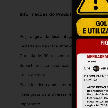
Informações do Produto
Peça original de desmontagem, com procedênci
Testada em bancada antes do envio
Garantia de [90] dias contra defeitos de funci
Suporte técnico e verificação de compatibilida
Envio e Troca
Envio imediato após confirmação da compra
Frete grátis para diversas regiões do Brasil
Importante