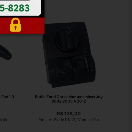
x 1.0
Botão Farol Corsa Montana Maxx Joy
2002 2003 A 2012
R$
128,00
artão
Em até 12x de R$ 12,97 no cartão