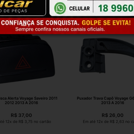
isca Alerta Voyage Saveiro 2011
Puxador Trava Capô Voyage G6 Fo
2012 2013 A 2016
2013 A 2016
R$
37,00
R$
26,00
té 12x de R$ 3,75 no cartão
Em até 12x de R$ 2,63 no c