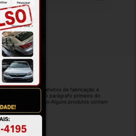
ução
da compra e cobre defeitos de fabricação e
s opções previstas no parágrafo primeiro do
oduto de valor superior.Alguns produtos contam