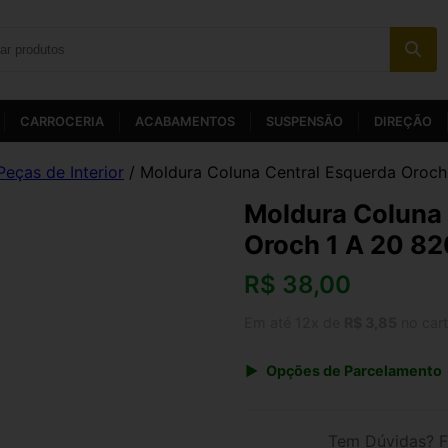
CARROCERIA
ACABAMENTOS
SUSPENSÃO
DIREÇÃO
Peças de Interior
/ Moldura Coluna Central Esquerda Oroc
Moldura Coluna 
Oroch 1 A 20 8
R$
38,00
Em até 12x de
R$ 3,85
no car
Opções de Parcelamento
1x de R$ 39,52
3x de R$ 13,68
Tem Dúvidas? F