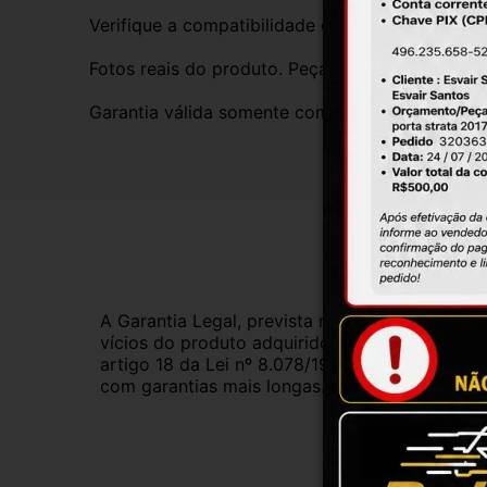
Verifique a compatibilidade com seu veículo. T
Fotos reais do produto. Peça exatamente igual 
Garantia válida somente com instalação por prof
Gar
A Garantia Legal, prevista no Código de Defes
vícios do produto adquirido.Na impossibilidad
artigo 18 da Lei nº 8.078/1990, ou, ainda, a 
com garantias mais longas. Consulte nossos ve