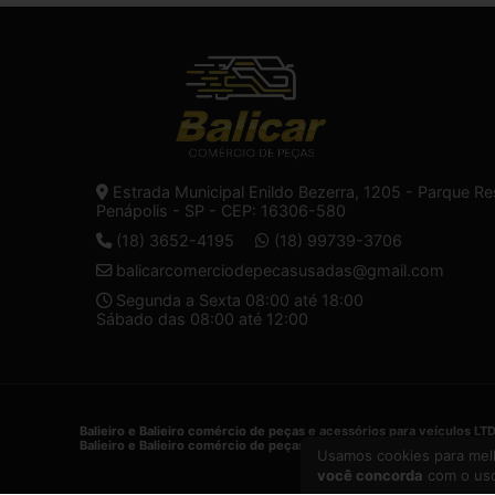
Estrada Municipal Enildo Bezerra, 1205 - Parque Re
Penápolis - SP - CEP: 16306-580
(18) 3652-4195
(18) 99739-3706
balicarcomerciodepecasusadas@gmail.com
Segunda a Sexta 08:00 até 18:00
Sábado das 08:00 até 12:00
Balieiro e Balieiro comércio de peças e acessórios para veículos LT
Balieiro e Balieiro comércio de peças e acessórios para veículos LT
Usamos cookies para melh
você concorda
com o uso