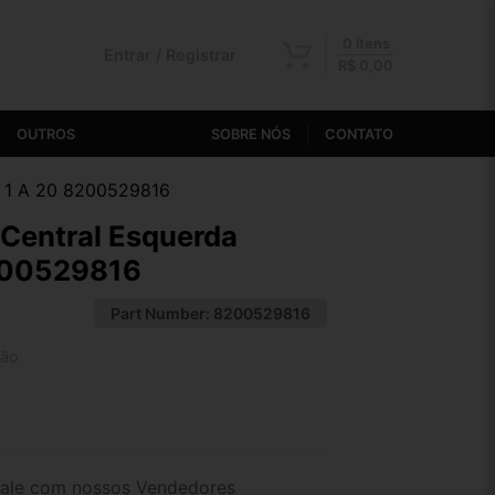
0 itens
Entrar / Registrar
R$
0,00
OUTROS
SOBRE NÓS
CONTATO
h 1 A 20 8200529816
Central Esquerda
200529816
Part Number:
8200529816
tão
2x de R$ 20,33
4x de R$ 10,53
ale com nossos Vendedores