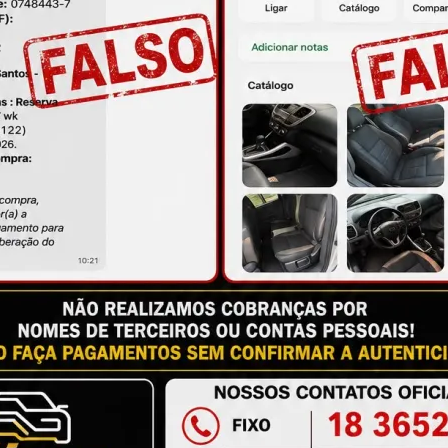
ire suas dúvidas no campo de perguntas!
à das imagens.
issional qualificado.
antia
Certificado de Procedência
Troca e Devol
a do Consumidor, é de 90 (noventa) dias a partir da data 
e de reparar o produto, o cliente poderá escolher dentre a
utilização do crédito como parte do pagamento de outro pr
ndedores. A ga...
Ler mais