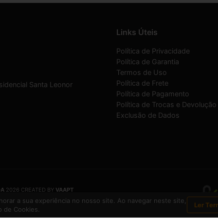
Links Úteis
Política de Privacidade
Política de Garantia
Termos de Uso
Política de Frete
sidencial Santa Leonor
Política de Pagamento
Política de Trocas e Devolução
Exclusão de Dados
DA
2026 CREATED BY
VAAPT
DA
é uma empresa inscrita no CNPJ
12.657.574/0001-16
orar a sua experiência no nosso site. Ao navegar neste site,
Ler Ter
 de Cookies.