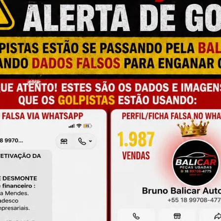
M
N
T
a e qualidade
M
C
C
onamento
C
O
de antes da compra
A
L
C
P
M
S
M