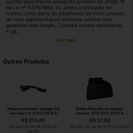
opções previstas no parágrafo primeiro do artigo 18
da Lei nº 8.078/1990, ou, ainda, a utilização do
crédito como parte do pagamento de outro produto
de valor superior.Alguns produtos contam com
garantias mais longas. Consulte nossos vendedores.
A ga...
Ler mais
Outros Produtos
Pedal Acelerador Voyage G6
Botão Pisca Alerta Voyage
Fox Polo 1.0 2003 2004 A
Saveiro 2011 2012 2013 A
2023
2016
R$
213,00
R$
37,00
Em até 12x de R$ 21,59 no
Em até 12x de R$ 3,75 no cartão
cartão