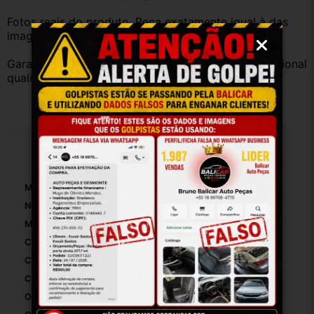
Fotos reais do produto. Peça exatamente igual à das 
imagens.
Garantia válida somente com instalação por profissional 
qualificado.
Especificações
Marca:
Renault
Número De Peça:
20038
Material:
Plastico
Com Porta-Luvas Central:
False
Com Iluminação:
False
Con Porta-Copos:
False
Origem:
Brasil