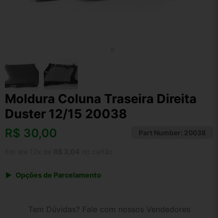
Moldura Coluna Traseira Direita
Duster 12/15 20038
R$
30,00
Part Number:
20038
Em até 12x de
R$ 3,04
no cartão
Opções de Parcelamento
1x de R$ 31,20
2x de R$ 16,05
Tem Dúvidas? Fale com nossos Vendedores
3x de R$ 10,80