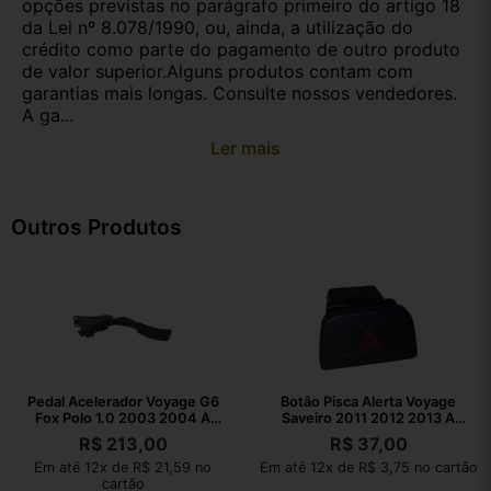
opções previstas no parágrafo primeiro do artigo 18
da Lei nº 8.078/1990, ou, ainda, a utilização do
crédito como parte do pagamento de outro produto
de valor superior.Alguns produtos contam com
garantias mais longas. Consulte nossos vendedores.
A ga...
Ler mais
Outros Produtos
Pedal Acelerador Voyage G6
Botão Pisca Alerta Voyage
Fox Polo 1.0 2003 2004 A
Saveiro 2011 2012 2013 A
2023
2016
R$
213,00
R$
37,00
Em até 12x de R$ 21,59 no
Em até 12x de R$ 3,75 no cartão
cartão