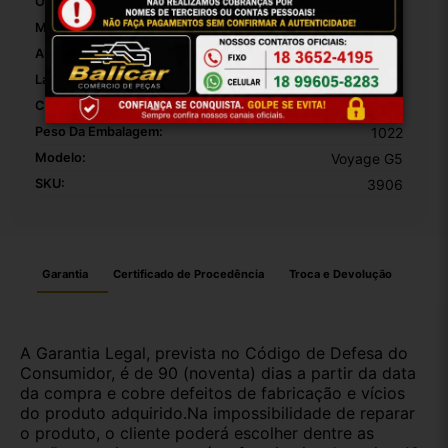
OEM:
3906
MPN:
3906
Altura Da Embalagem:
50
Largura Da Embalagem:
40
Comprimento Da Embalagem:
40
Peso Da Embalagem:
1022
Modelo:
Voyage G5
SKU:
3906
Garantia
Certificado de Procedência
Troca e Devolução
A Garantia Legal, prevista no Código de Defesa do
Consumidor, é de 90 (noventa) dias a partir da data
da compra e cobre defeitos de fabricação e vícios
do produto adquirido.Na impossibilidade de reparar
o produto, o cliente poderá escolher dentre as