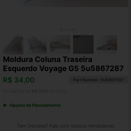
Moldura Coluna Traseira
Esquerdo Voyage G5 5u5867287
R$
34,00
Part Number:
5U5867287
Em até 12x de
R$ 3,45
no cartão
Opções de Parcelamento
1x de R$ 35,36
2x de R$ 18,19
Tem Dúvidas? Fale com nossos Vendedores
3x de R$ 12,24