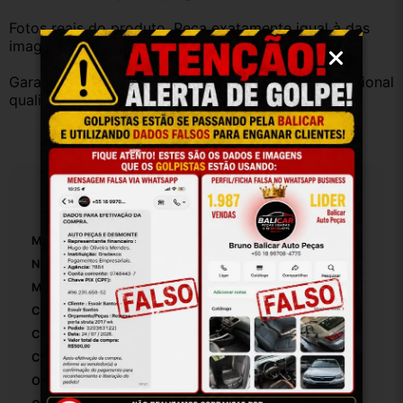
Fotos reais do produto. Peça exatamente igual à das 
imagens.
Garantia válida somente com instalação por profissional 
qualificado.
Especificações
Marca:
Volkswagem
Número De Peça:
5U5867287
Material:
Plastico
Com Porta-Luvas Central:
False
Com Iluminação:
False
Con Porta-Copos:
False
Origem:
Brasil