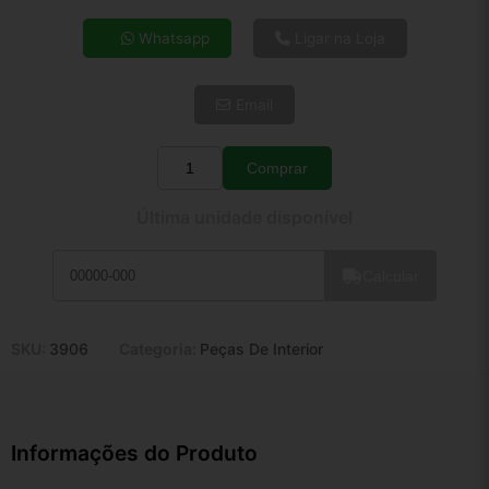
4x de R$ 9,42
Whatsapp
Ligar na Loja
5x de R$ 7,64
6x de R$ 6,44
Email
7x de R$ 5,57
8x de R$ 4,94
9x de R$ 4,45
Comprar
Quantidade
10x de R$ 4,03
Última unidade disponível
11x de R$ 3,71
12x de R$ 3,45
Calcular
SKU:
3906
Categoria:
Peças De Interior
Informações do Produto