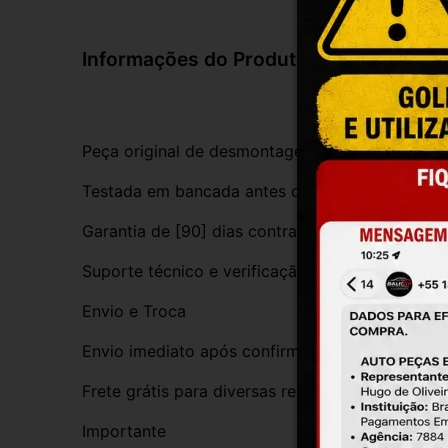
Informações do Produto
Peça original de desmontagem, com procedênci
Testada em bancada antes do envio
Garantia de [90] dias contra defeitos de funci
Suporte técnico e verificação de compatibilida
Envio e Troca
Envio imediato após confirmação da compra
Frete grátis para diversas regiões do Brasil
Importante