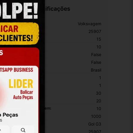
Especificações
arca:
Volksvagem
úmero De Peça:
25907
argura:
15
omprimento:
10
 Ajustável:
False
 Bloqueável:
False
rigem:
Brasil
EM:
1
PN:
1
ltura Da Embalagem:
30
argura Da Embalagem:
20
omprimento Da Embalagem:
10
eso Da Embalagem:
1000
odelo:
Gol G3
KU:
25907