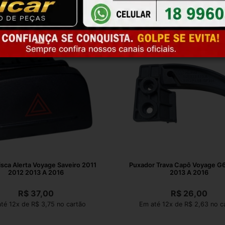
isca Alerta Voyage Saveiro 2011
Puxador Trava Capô Voyage G6 Fo
2012 2013 A 2016
2013 A 2016
R$
37,00
R$
26,00
té 12x de R$ 3,75 no cartão
Em até 12x de R$ 2,63 no c