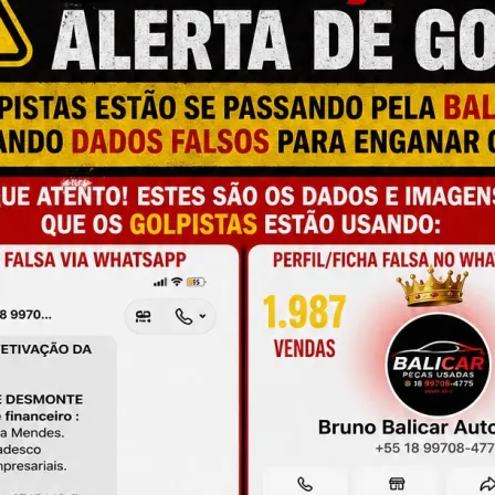
M
N
L
a e qualidade
C
É
É
onamento
O
O
de antes da compra
M
A
L
C
P
M
S