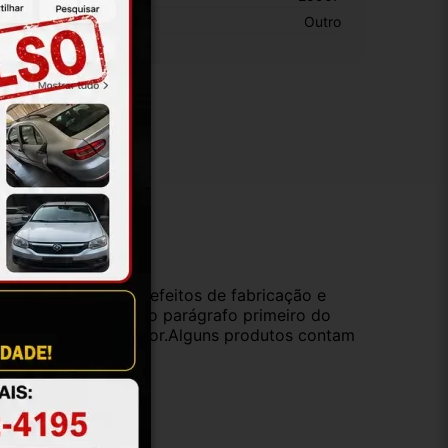
otivo De GTIN Vacío:
Outro
ução
da compra e cobre defeitos de fabricação e
s opções previstas no parágrafo primeiro do
oduto de valor superior.Alguns produtos contam