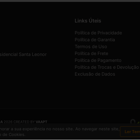
Links Úteis
Política de Privacidade
Política de Garantia
Termos de Uso
Política de Frete
sidencial Santa Leonor
Política de Pagamento
Política de Trocas e Devolução
Exclusão de Dados
DA
2026 CREATED BY
VAAPT
DA
é uma empresa inscrita no CNPJ
12.657.574/0001-16
orar a sua experiência no nosso site. Ao navegar neste site,
Ler Ter
 de Cookies.