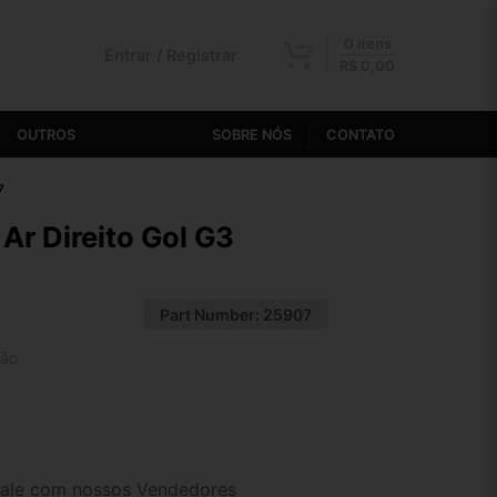
0 itens
Entrar / Registrar
R$
0,00
OUTROS
SOBRE NÓS
CONTATO
7
Ar Direito Gol G3
Part Number:
25907
tão
2x de R$ 20,33
4x de R$ 10,53
ale com nossos Vendedores