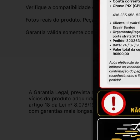
Verifique a compatibilidade com seu veículo. T
Fotos reais do produto. Peça exatamente igual 
Garantia válida somente com instalação por prof
Gar
A Garantia Legal, prevista no Código de Defes
vícios do produto adquirido.Na impossibilidad
artigo 18 da Lei nº 8.078/1990, ou, ainda, a 
com garantias mais longas. Consulte nossos ve