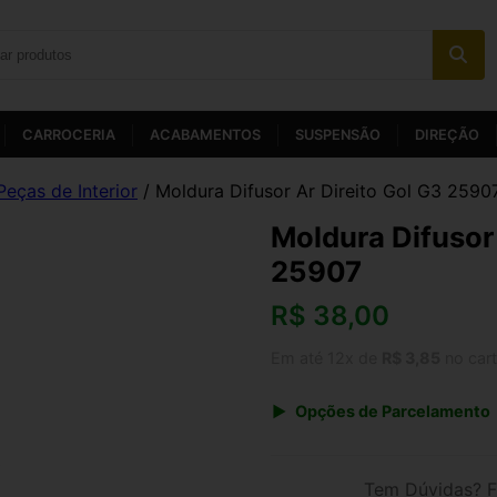
CARROCERIA
ACABAMENTOS
SUSPENSÃO
DIREÇÃO
Peças de Interior
/ Moldura Difusor Ar Direito Gol G3 2590
Moldura Difusor 
25907
R$
38,00
Em até 12x de
R$ 3,85
no car
Opções de Parcelamento
1x de R$ 39,52
3x de R$ 13,68
Tem Dúvidas? F