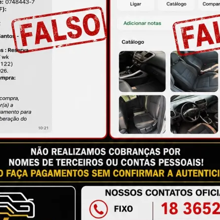
ire suas dúvidas no campo de perguntas!
M
à das imagens.
issional qualificado.
antia
Certificado de Procedência
Troca e Devol
a do Consumidor, é de 90 (noventa) dias a partir da data 
e de reparar o produto, o cliente poderá escolher dentre a
utilização do crédito como parte do pagamento de outro pr
ndedores. A ga...
Ler mais