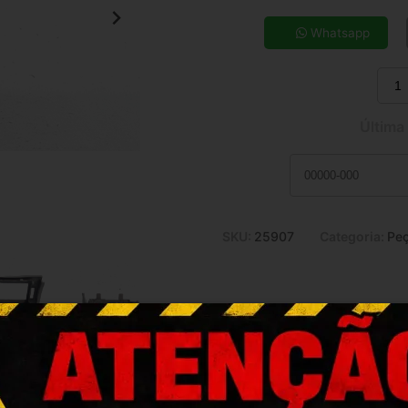
5x de R$ 8,54
7x de R$ 6,23
Whatsapp
9x de R$ 4,97
11x de R$ 4,15
Última
SKU:
25907
Categoria:
Peç