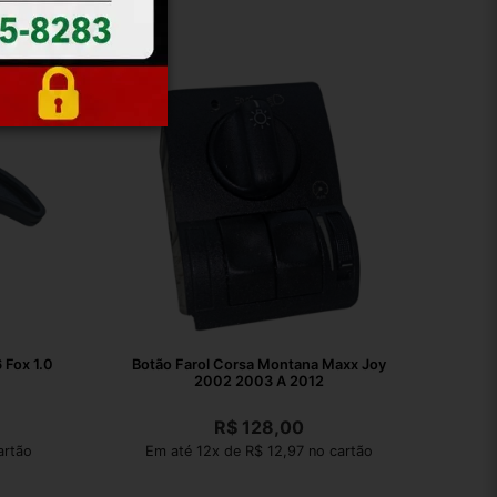
x 1.0
Botão Farol Corsa Montana Maxx Joy
2002 2003 A 2012
R$
128,00
artão
Em até 12x de R$ 12,97 no cartão