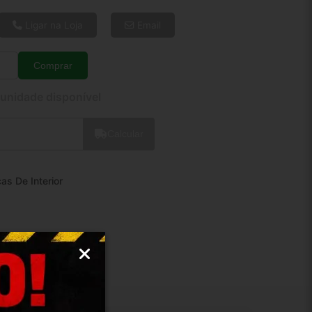
6x de R$ 7,20
8x de R$ 5,52
Ligar na Loja
Email
10x de R$ 4,51
12x de R$ 3,85
Comprar
Quantidade
 unidade disponível
Calcular
as De Interior