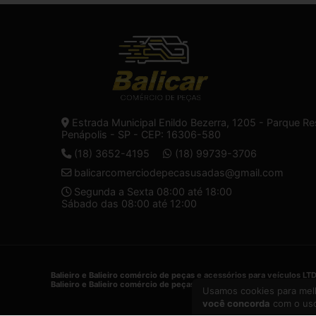
Estrada Municipal Enildo Bezerra, 1205 - Parque Re
Penápolis - SP - CEP: 16306-580
(18) 3652-4195
(18) 99739-3706
balicarcomerciodepecasusadas@gmail.com
Segunda a Sexta 08:00 até 18:00
Sábado das 08:00 até 12:00
Balieiro e Balieiro comércio de peças e acessórios para veículos LT
Balieiro e Balieiro comércio de peças e acessórios para veículos LT
Usamos cookies para melh
você concorda
com o uso