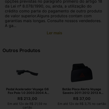
opções previstas no parágrafo primeiro do artigo 18
da Lei nº 8.078/1990, ou, ainda, a utilização do
crédito como parte do pagamento de outro produto
de valor superior.Alguns produtos contam com
garantias mais longas. Consulte nossos vendedores.
A ga...
Ler mais
Outros Produtos
Pedal Acelerador Voyage G6
Botão Pisca Alerta Voyage
Fox Polo 1.0 2003 2004 A
Saveiro 2011 2012 2013 A
2023
2016
R$
213,00
R$
37,00
Em até 12x de R$ 21,59 no
Em até 12x de R$ 3,75 no cartão
cartão