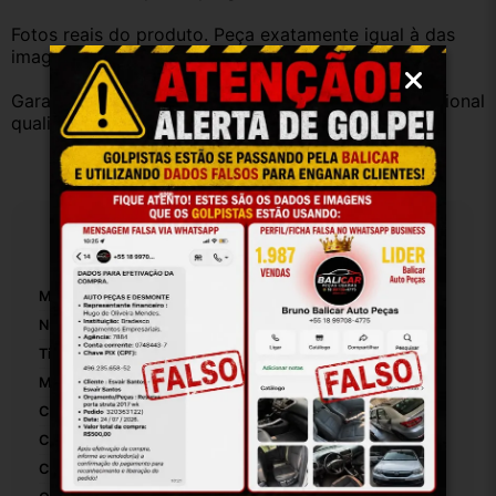
Fotos reais do produto. Peça exatamente igual à das 
imagens.
Garantia válida somente com instalação por profissional 
qualificado.
Especificações
Marca:
Gm
Número De Peça:
93396394
Tipo De Veículo:
Carro/Caminhonete
Material:
Plastico
Com Porta-Luvas Central:
False
Com Iluminação:
False
Con Porta-Copos:
False