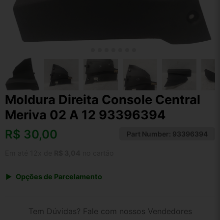
Moldura Direita Console Central
Meriva 02 A 12 93396394
R$
30,00
Part Number:
93396394
Em até 12x de
R$ 3,04
no cartão
Opções de Parcelamento
1x de R$ 31,20
2x de R$ 16,05
Tem Dúvidas? Fale com nossos Vendedores
3x de R$ 10,80