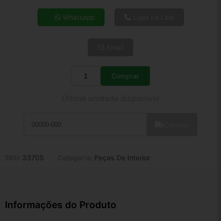
4x de R$ 8,31
Whatsapp
Ligar na Loja
5x de R$ 6,74
6x de R$ 5,68
Email
7x de R$ 4,92
8x de R$ 4,36
9x de R$ 3,92
Comprar
Quantidade
10x de R$ 3,56
Última unidade disponível
11x de R$ 3,28
12x de R$ 3,04
Calcular
SKU:
33705
Categoria:
Peças De Interior
Informações do Produto