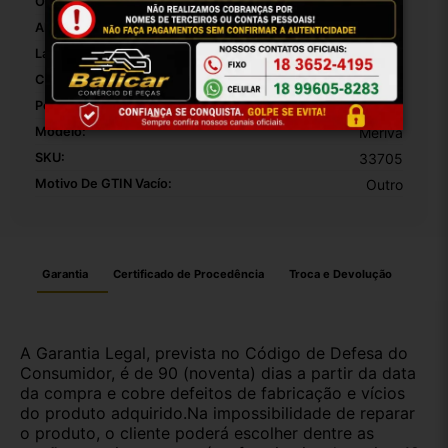
Origem:
Brasil
Altura Da Embalagem:
50
Largura Da Embalagem:
30
Comprimento Da Embalagem:
20
Peso Da Embalagem:
1000
Modelo:
Meriva
SKU:
33705
Motivo De GTIN Vacío:
Outro
Garantia
Certificado de Procedência
Troca e Devolução
A Garantia Legal, prevista no Código de Defesa do
Consumidor, é de 90 (noventa) dias a partir da data
da compra e cobre defeitos de fabricação e vícios
do produto adquirido.Na impossibilidade de reparar
o produto, o cliente poderá escolher dentre as