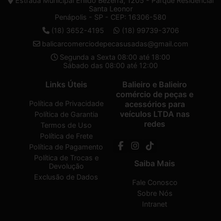
Estrada Municipal Enildo Bezerra, 1205 - Parque Residencial
Santa Leonor
Penápolis - SP - CEP: 16306-580
(18) 3652-4195
(18) 99739-3706
balicarcomerciodepecasusadas@gmail.com
Segunda a Sexta 08:00 até 18:00
Sábado das 08:00 até 12:00
Links Úteis
Balieiro e Balieiro
comércio de peças e
Política de Privacidade
acessórios para
veículos LTDA nas
Política de Garantia
redes
Termos de Uso
Política de Frete
Política de Pagamento
Política de Trocas e
Saiba Mais
Devolução
Exclusão de Dados
Fale Conosco
Sobre Nós
Intranet