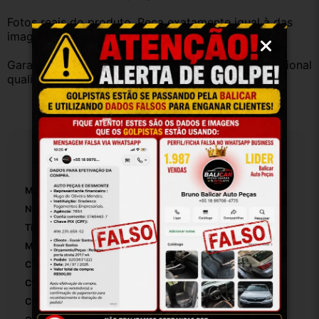
Fotos reais do produto. Peça exatamente igual à das 
imagens.
Garantia válida somente com instalação por profissional 
qualificado.
Especificações
Marca:
Citroen
Número De Peça:
9636498980A91
Tipo De Veículo:
Carro/Caminhonete
Material:
Plastico
Com Porta-Luvas Central:
False
Com Iluminação:
False
Con Porta-Copos:
False