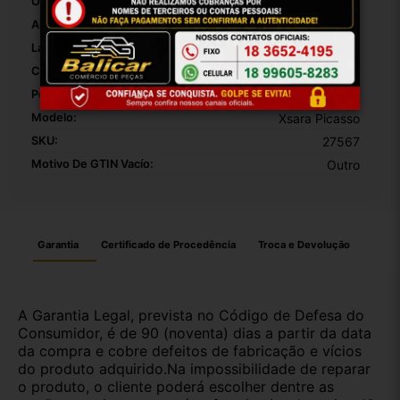
Origem:
Brasil
Altura Da Embalagem:
40
Largura Da Embalagem:
30
Comprimento Da Embalagem:
20
Peso Da Embalagem:
1000
Modelo:
Xsara Picasso
SKU:
27567
Motivo De GTIN Vacío:
Outro
Garantia
Certificado de Procedência
Troca e Devolução
A Garantia Legal, prevista no Código de Defesa do
Consumidor, é de 90 (noventa) dias a partir da data
da compra e cobre defeitos de fabricação e vícios
do produto adquirido.Na impossibilidade de reparar
o produto, o cliente poderá escolher dentre as