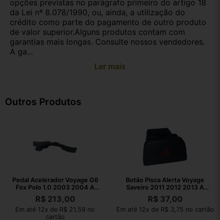
opções previstas no parágrafo primeiro do artigo 18
da Lei nº 8.078/1990, ou, ainda, a utilização do
crédito como parte do pagamento de outro produto
de valor superior.Alguns produtos contam com
garantias mais longas. Consulte nossos vendedores.
A ga...
Ler mais
Outros Produtos
Pedal Acelerador Voyage G6
Botão Pisca Alerta Voyage
Fox Polo 1.0 2003 2004 A
Saveiro 2011 2012 2013 A
2023
2016
R$
213,00
R$
37,00
Em até 12x de R$ 21,59 no
Em até 12x de R$ 3,75 no cartão
cartão