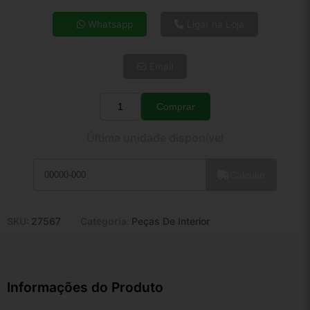
4x de R$ 26,88
Whatsapp
Ligar na Loja
5x de R$ 21,79
6x de R$ 18,37
Email
7x de R$ 15,90
8x de R$ 14,09
9x de R$ 12,68
Comprar
Quantidade
10x de R$ 11,51
Última unidade disponível
11x de R$ 10,59
12x de R$ 9,83
Calcular
SKU:
27567
Categoria:
Peças De Interior
Informações do Produto