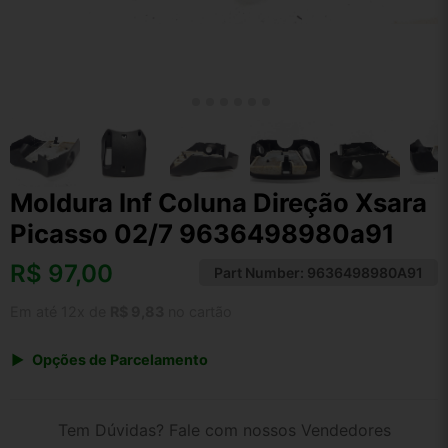
Moldura Inf Coluna Direção Xsara
Picasso 02/7 9636498980a91
R$
97,00
Part Number:
9636498980A91
Em até 12x de
R$ 9,83
no cartão
Opções de Parcelamento
1x de R$ 100,88
2x de R$ 51,90
Tem Dúvidas? Fale com nossos Vendedores
3x de R$ 34,92