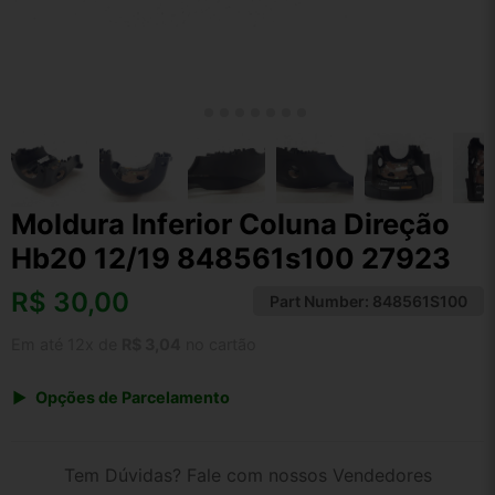
Moldura Inferior Coluna Direção
Hb20 12/19 848561s100 27923
R$
30,00
Part Number:
848561S100
Em até 12x de
R$ 3,04
no cartão
Opções de Parcelamento
1x de R$ 31,20
2x de R$ 16,05
Tem Dúvidas? Fale com nossos Vendedores
3x de R$ 10,80