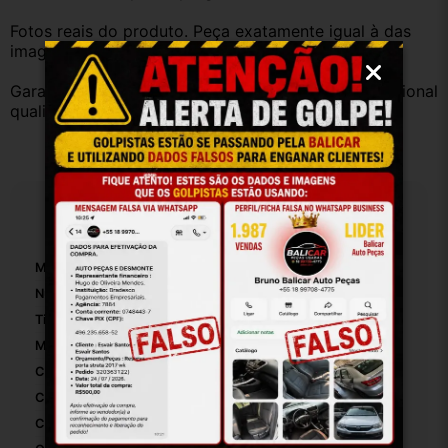
Fotos reais do produto. Peça exatamente igual à das 
imagens.
Garantia válida somente com instalação por profissional 
qualificado.
Especificações
Marca:
HYUNDAI
Número De Peça:
848561S100
Tipo De Veículo:
Carro/Caminhonete
Material:
PLASTICO
Com Porta-Luvas Central:
False
Com Iluminação:
False
Con Porta-Copos:
False