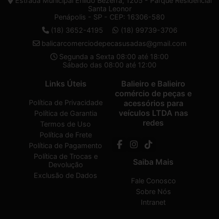
Estrada Municipal Enildo Bezerra, 1205 - Parque Residencial
Santa Leonor
Penápolis - SP - CEP: 16306-580
(18) 3652-4195
(18) 99739-3706
balicarcomerciodepecasusadas@gmail.com
Segunda a Sexta 08:00 até 18:00
Sábado das 08:00 até 12:00
Links Úteis
Balieiro e Balieiro
comércio de peças e
Política de Privacidade
acessórios para
veículos LTDA nas
Política de Garantia
redes
Termos de Uso
Política de Frete
Política de Pagamento
Política de Trocas e
Saiba Mais
Devolução
Exclusão de Dados
Fale Conosco
Sobre Nós
Intranet