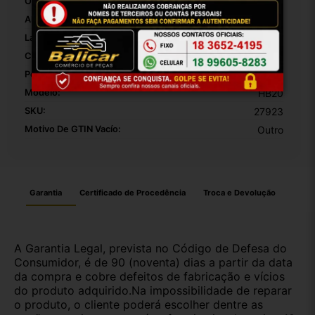
Origem:
BRASIL
Altura Da Embalagem:
30
Largura Da Embalagem:
20
Comprimento Da Embalagem:
10
Peso Da Embalagem:
1000
Modelo:
HB20
SKU:
27923
Motivo De GTIN Vacío:
Outro
Garantia
Certificado de Procedência
Troca e Devolução
A Garantia Legal, prevista no Código de Defesa do
Consumidor, é de 90 (noventa) dias a partir da data
da compra e cobre defeitos de fabricação e vícios
do produto adquirido.Na impossibilidade de reparar
o produto, o cliente poderá escolher dentre as