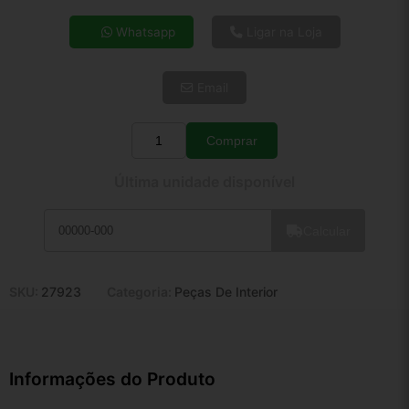
4x de R$ 8,31
Whatsapp
Ligar na Loja
5x de R$ 6,74
6x de R$ 5,68
Email
7x de R$ 4,92
8x de R$ 4,36
9x de R$ 3,92
Comprar
Quantidade
10x de R$ 3,56
Última unidade disponível
11x de R$ 3,28
12x de R$ 3,04
Calcular
SKU:
27923
Categoria:
Peças De Interior
Informações do Produto