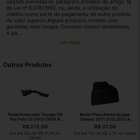
opções previstas no parágrafo primeiro do artigo 18
da Lei nº 8.078/1990, ou, ainda, a utilização do
crédito como parte do pagamento de outro produto
de valor superior.Alguns produtos contam com
garantias mais longas. Consulte nossos vendedores.
A ga...
Ler mais
Outros Produtos
Pedal Acelerador Voyage G6
Botão Pisca Alerta Voyage
Fox Polo 1.0 2003 2004 A
Saveiro 2011 2012 2013 A
2023
2016
R$
213,00
R$
37,00
Em até 12x de R$ 21,59 no
Em até 12x de R$ 3,75 no cartão
cartão