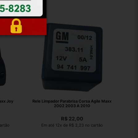
axx Joy
Rele Limpador Parabrisa Corsa Agile Maxx
2002 2003 A 2010
R$
22,00
artão
Em até 12x de R$ 2,23 no cartão