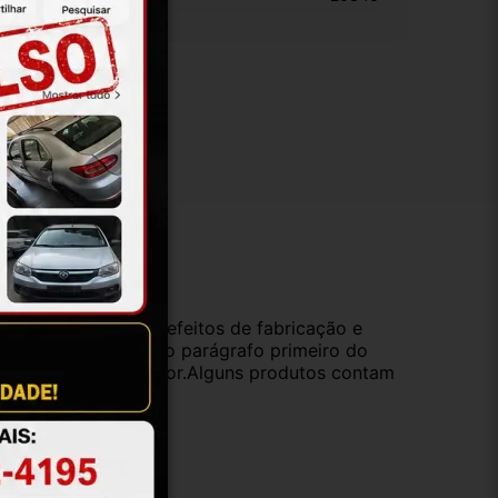
ução
da compra e cobre defeitos de fabricação e
s opções previstas no parágrafo primeiro do
oduto de valor superior.Alguns produtos contam