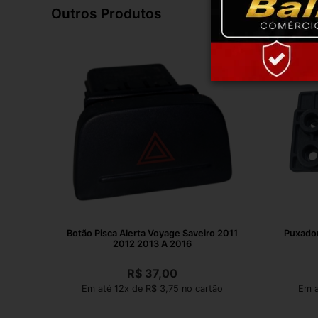
Outros Produtos
Botão Pisca Alerta Voyage Saveiro 2011
Puxador
2012 2013 A 2016
R$
37,00
Em até 12x de R$ 3,75 no cartão
Em a