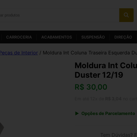
CARROCERIA
ACABAMENTOS
SUSPENSÃO
DIREÇÃO
Peças de Interior
/ Moldura Int Coluna Traseira Esquerda Du
Moldura Int Col
Duster 12/19
R$
30,00
Em até 12x de
R$ 3,04
no car
Opções de Parcelamento
1x de R$ 31,20
3x de R$ 10,80
Tem Dúvidas? F