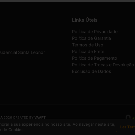
Links Úteis
Política de Privacidade
Política de Garantia
Termos de Uso
Política de Frete
sidencial Santa Leonor
Política de Pagamento
Política de Trocas e Devolução
Exclusão de Dados
DA
2026 CREATED BY
VAAPT
DA
é uma empresa inscrita no CNPJ
12.657.574/0001-16
orar a sua experiência no nosso site. Ao navegar neste site,
Ler Ter
 de Cookies.