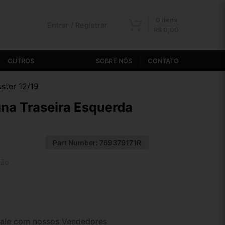
0 itens
Entrar / Registrar
R$
0,00
OUTROS
SOBRE NÓS
CONTATO
ster 12/19
una Traseira Esquerda
Part Number:
769379171R
tão
2x de R$ 16,05
4x de R$ 8,31
ale com nossos Vendedores