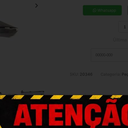
5x de R$ 6,74
7x de R$ 4,92
Whatsapp
9x de R$ 3,92
11x de R$ 3,28
Última
SKU:
20346
Categoria:
Peç