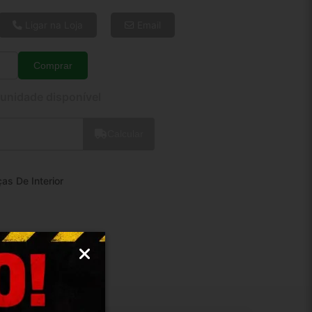
6x de R$ 5,68
8x de R$ 4,36
Ligar na Loja
Email
10x de R$ 3,56
12x de R$ 3,04
Comprar
Quantidade
 unidade disponível
Calcular
as De Interior