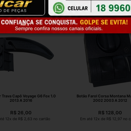
 Trava Capô Voyage G6 Fox 1.0
Botão Farol Corsa Montana M
2013 A 2016
2002 2003 A 2012
R$
26,00
R$
128,00
té 12x de R$ 2,63 no cartão
Em até 12x de R$ 12,97 no c