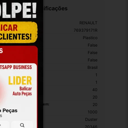
Especificações
arca:
RENAULT
úmero De Peça:
769379171R
aterial:
Plastico
om Porta-Luvas Central:
False
om Iluminação:
False
on Porta-Copos:
False
rigem:
Brasil
EM:
1
PN:
1
ltura Da Embalagem:
40
argura Da Embalagem:
20
omprimento Da Embalagem:
20
eso Da Embalagem:
1000
odelo:
Duster
KU:
20346