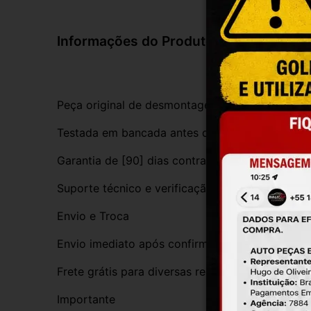
Informações do Produto
Peça original de desmontagem, com procedênci
Testada em bancada antes do envio
Garantia de [90] dias contra defeitos de funci
Suporte técnico e verificação de compatibilida
Envio e Troca
Envio imediato após confirmação da compra
Frete grátis para diversas regiões do Brasil
Importante