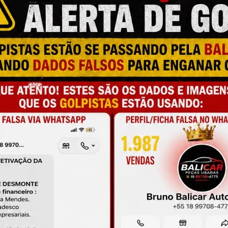
M
N
M
a e qualidade
C
C
C
onamento
O
O
de antes da compra
M
A
L
C
P
M
S