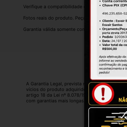
Verifique a compatibilidade com seu veículo. T
Fotos reais do produto. Peça exatamente igual 
Garantia válida somente com instalação por prof
Gar
A Garantia Legal, prevista no Código de Defes
vícios do produto adquirido.Na impossibilidad
artigo 18 da Lei nº 8.078/1990, ou, ainda, a 
com garantias mais longas. Consulte nossos ve