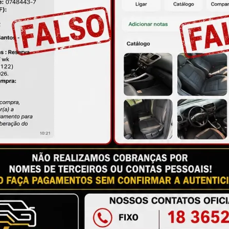
ire suas dúvidas no campo de perguntas!
à das imagens.
issional qualificado.
antia
Certificado de Procedência
Troca e Devol
a do Consumidor, é de 90 (noventa) dias a partir da data 
e de reparar o produto, o cliente poderá escolher dentre a
utilização do crédito como parte do pagamento de outro pr
ndedores. A ga...
Ler mais