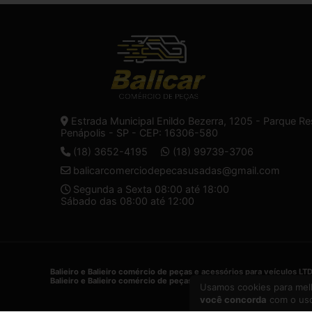
Estrada Municipal Enildo Bezerra, 1205 - Parque Re
Penápolis - SP - CEP: 16306-580
(18) 3652-4195
(18) 99739-3706
balicarcomerciodepecasusadas@gmail.com
Segunda a Sexta 08:00 até 18:00
Sábado das 08:00 até 12:00
Balieiro e Balieiro comércio de peças e acessórios para veículos LT
Balieiro e Balieiro comércio de peças e acessórios para veículos LT
Usamos cookies para melh
você concorda
com o uso