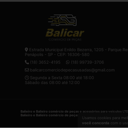
Estrada Municipal Enildo Bezerra, 1205 - Parque Re
Penápolis - SP - CEP: 16306-580
(18) 3652-4195
(18) 99739-3706
balicarcomerciodepecasusadas@gmail.com
Segunda a Sexta 08:00 até 18:00
Sábado das 08:00 até 12:00
Balieiro e Balieiro comércio de peças e acessórios para veículos LT
Balieiro e Balieiro comércio de peças e acessórios para veículos LT
Usamos cookies para melh
você concorda
com o uso