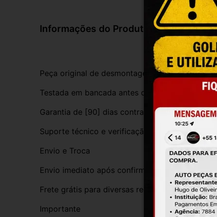
Informações do Produto
Peça original de desmontagem, com procedênci
Testada em bancada antes do envio
Garantia de [90] dias contra defeitos de funci
Suporte técnico e verificação de compatibilida
Envio e Troca
Envio imediato após confirmação da compra
Frete grátis para diversas regiões do Brasil
Importante