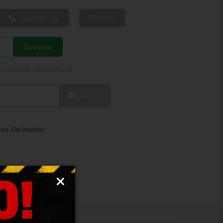
6x de R$ 11,93
8x de R$ 9,15
Ligar na Loja
Email
10x de R$ 7,47
12x de R$ 6,38
Comprar
Quantidade
 unidade disponível
Calcular
as De Interior