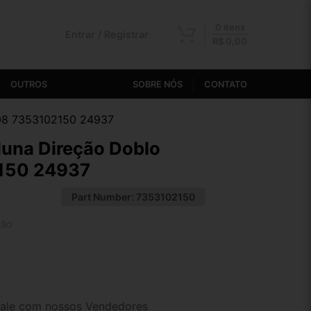
0 itens
Entrar / Registrar
R$
0,00
OUTROS
SOBRE NÓS
CONTATO
/08 7353102150 24937
una Direção Doblo
150 24937
Part Number:
7353102150
tão
2x de R$ 33,71
4x de R$ 17,46
ale com nossos Vendedores