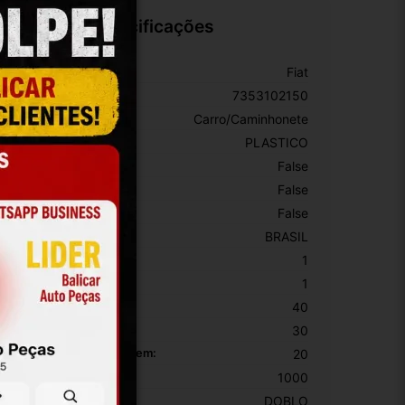
Especificações
arca:
Fiat
úmero De Peça:
7353102150
ipo De Veículo:
Carro/Caminhonete
aterial:
PLASTICO
om Porta-Luvas Central:
False
om Iluminação:
False
on Porta-Copos:
False
rigem:
BRASIL
EM:
1
PN:
1
ltura Da Embalagem:
40
argura Da Embalagem:
30
omprimento Da Embalagem:
20
eso Da Embalagem:
1000
odelo:
DOBLO