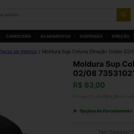
CARROCERIA
ACABAMENTOS
SUSPENSÃO
DIREÇÃO
Peças de Interior
/ Moldura Sup Coluna Direção Doblo 02
Moldura Sup Col
02/08 7353102
R$
63,00
Em até 12x de
R$ 6,38
no car
Opções de Parcelamento
1x de R$ 65,52
3x de R$ 22,68
Tem Dúvidas? F