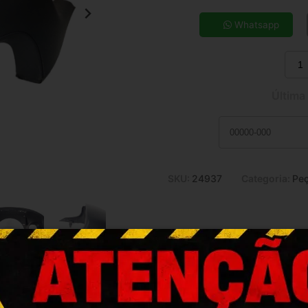
5x de R$ 14,15
7x de R$ 10,32
Whatsapp
9x de R$ 8,24
11x de R$ 6,88
Última
SKU:
24937
Categoria:
Peç