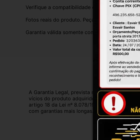
Verifique a compatibilidade com seu veículo. T
Fotos reais do produto. Peça exatamente igual 
Garantia válida somente com instalação por prof
Gar
A Garantia Legal, prevista no Código de Defes
vícios do produto adquirido.Na impossibilidad
artigo 18 da Lei nº 8.078/1990, ou, ainda, a 
com garantias mais longas. Consulte nossos ve