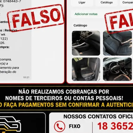
ire suas dúvidas no campo de perguntas!
S
M
à das imagens.
issional qualificado.
antia
Certificado de Procedência
Troca e Devol
a do Consumidor, é de 90 (noventa) dias a partir da data 
e de reparar o produto, o cliente poderá escolher dentre a
utilização do crédito como parte do pagamento de outro pr
ndedores. A ga...
Ler mais