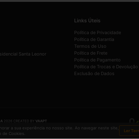
Links Úteis
Política de Privacidade
Política de Garantia
Termos de Uso
Política de Frete
sidencial Santa Leonor
Política de Pagamento
Política de Trocas e Devolução
Exclusão de Dados
DA
2026 CREATED BY
VAAPT
DA
é uma empresa inscrita no CNPJ
12.657.574/0001-16
orar a sua experiência no nosso site. Ao navegar neste site,
Ler Ter
 de Cookies.