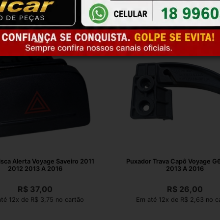
isca Alerta Voyage Saveiro 2011
Puxador Trava Capô Voyage G6 Fo
2012 2013 A 2016
2013 A 2016
R$
37,00
R$
26,00
té 12x de R$ 3,75 no cartão
Em até 12x de R$ 2,63 no c