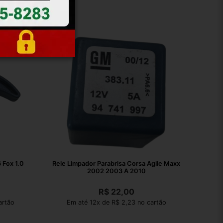
x 1.0
Rele Limpador Parabrisa Corsa Agile Maxx
2002 2003 A 2010
R$
22,00
artão
Em até 12x de R$ 2,23 no cartão