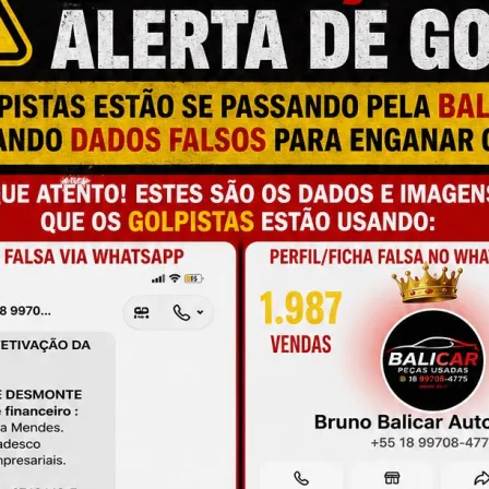
M
N
T
a e qualidade
M
C
C
onamento
C
O
de antes da compra
O
M
A
L
C
P
M