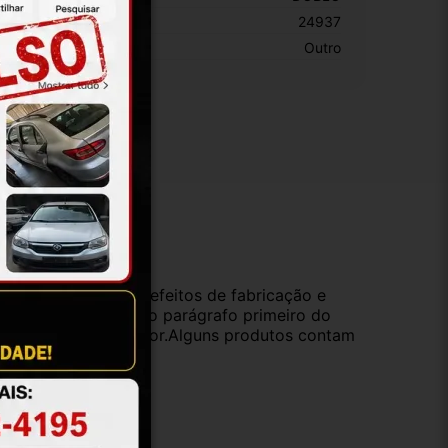
KU:
24937
otivo De GTIN Vacío:
Outro
ução
da compra e cobre defeitos de fabricação e
s opções previstas no parágrafo primeiro do
oduto de valor superior.Alguns produtos contam