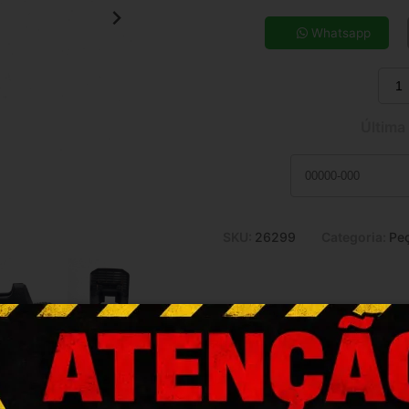
5x de R$ 13,25
7x de R$ 9,67
Whatsapp
9x de R$ 7,72
11x de R$ 6,44
Última
SKU:
26299
Categoria:
Peç