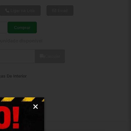
6x de R$ 11,18
8x de R$ 8,57
Ligar na Loja
Email
10x de R$ 7,00
12x de R$ 5,98
Comprar
Quantidade
 unidade disponível
Calcular
as De Interior