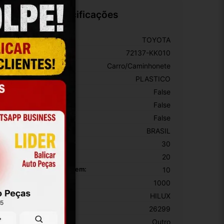
Especificações
arca:
TOYOTA
úmero De Peça:
72137-KK010
ipo De Veículo:
Carro/Caminhonete
aterial:
PLASTICO
om Porta-Luvas Central:
False
om Iluminação:
False
on Porta-Copos:
False
rigem:
BRASIL
ltura Da Embalagem:
30
argura Da Embalagem:
20
omprimento Da Embalagem:
10
eso Da Embalagem:
1000
odelo:
HILUX
KU:
26299
otivo De GTIN Vacío:
Outro