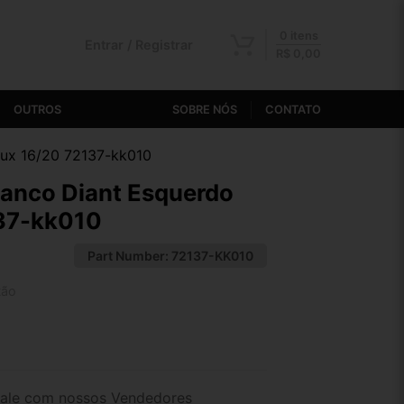
0 itens
Entrar / Registrar
R$
0,00
OUTROS
SOBRE NÓS
CONTATO
lux 16/20 72137-kk010
Banco Diant Esquerdo
137-kk010
Part Number:
72137-KK010
tão
2x de R$ 31,57
4x de R$ 16,35
ale com nossos Vendedores