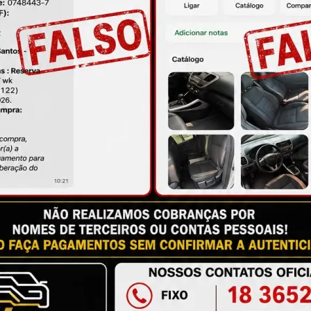
ire suas dúvidas no campo de perguntas!
à das imagens.
issional qualificado.
antia
Certificado de Procedência
Troca e Devol
a do Consumidor, é de 90 (noventa) dias a partir da data 
e de reparar o produto, o cliente poderá escolher dentre a
utilização do crédito como parte do pagamento de outro pr
ndedores. A ga...
Ler mais