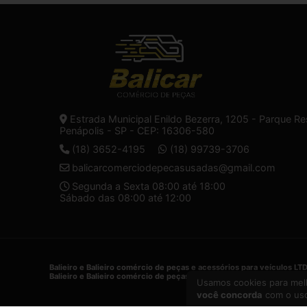
Estrada Municipal Enildo Bezerra, 1205 - Parque Re
Penápolis - SP - CEP: 16306-580
(18) 3652-4195
(18) 99739-3706
balicarcomerciodepecasusadas@gmail.com
Segunda a Sexta 08:00 até 18:00
Sábado das 08:00 até 12:00
Balieiro e Balieiro comércio de peças e acessórios para veículos LT
Balieiro e Balieiro comércio de peças e acessórios para veículos LT
Usamos cookies para melh
você concorda
com o uso