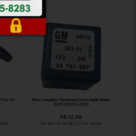
x 1.0
Rele Limpador Parabrisa Corsa Agile Maxx
2002 2003 A 2010
R$
22,00
artão
Em até 12x de R$ 2,23 no cartão