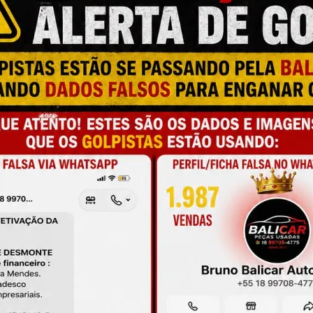
M
N
T
a e qualidade
M
C
C
onamento
C
O
de antes da compra
A
L
C
P
M
S
M