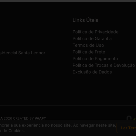
Links Úteis
Política de Privacidade
Política de Garantia
Termos de Uso
Política de Frete
sidencial Santa Leonor
Política de Pagamento
Política de Trocas e Devolução
Exclusão de Dados
DA
2026 CREATED BY
VAAPT
DA
é uma empresa inscrita no CNPJ
12.657.574/0001-16
orar a sua experiência no nosso site. Ao navegar neste site,
Ler Ter
 de Cookies.