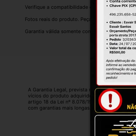
Verifique a compatibilidade com seu veículo. T
Fotos reais do produto. Peça exatamente igual 
Garantia válida somente com instalação por prof
Gar
A Garantia Legal, prevista no Código de Defes
vícios do produto adquirido.Na impossibilidad
artigo 18 da Lei nº 8.078/1990, ou, ainda, a 
com garantias mais longas. Consulte nossos ve