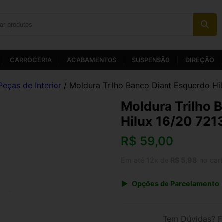
CARROCERIA
ACABAMENTOS
SUSPENSÃO
DIREÇÃO
Peças de Interior
/ Moldura Trilho Banco Diant Esquerdo Hi
Moldura Trilho 
Hilux 16/20 72
R$
59,00
Em até 12x de
R$ 5,98
no car
Opções de Parcelamento
1x de R$ 61,36
3x de R$ 21,24
Tem Dúvidas? F