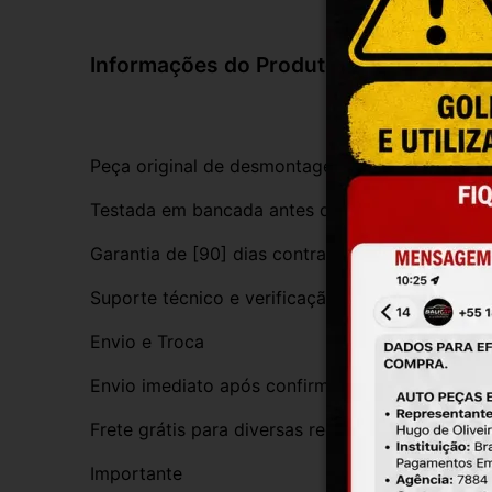
Informações do Produto
Peça original de desmontagem, com procedênci
Testada em bancada antes do envio
Garantia de [90] dias contra defeitos de funci
Suporte técnico e verificação de compatibilida
Envio e Troca
Envio imediato após confirmação da compra
Frete grátis para diversas regiões do Brasil
Importante