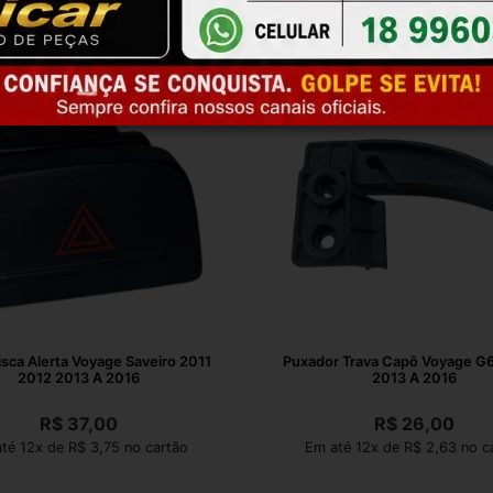
isca Alerta Voyage Saveiro 2011
Puxador Trava Capô Voyage G6 Fo
2012 2013 A 2016
2013 A 2016
R$
37,00
R$
26,00
té 12x de R$ 3,75 no cartão
Em até 12x de R$ 2,63 no c