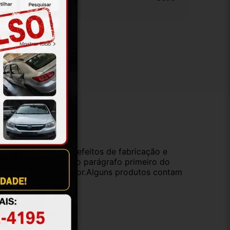
ução
da compra e cobre defeitos de fabricação e
s opções previstas no parágrafo primeiro do
oduto de valor superior.Alguns produtos contam