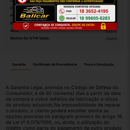
Largura Da Embalagem:
20
Comprimento Da Embalagem:
10
Peso Da Embalagem:
1000
Modelo:
Strada 20a 23
SKU:
33212
Motivo De GTIN Vacío:
Outro
Garantia
Certificado de Procedência
Troca e Devolução
A Garantia Legal, prevista no Código de Defesa do
Consumidor, é de 90 (noventa) dias a partir da data
da compra e cobre defeitos de fabricação e vícios
do produto adquirido.Na impossibilidade de reparar
o produto, o cliente poderá escolher dentre as
opções previstas no parágrafo primeiro do artigo 18
da Lei nº 8.078/1990, ou, ainda, a utilização do
crédito como parte do pagamento de outro produto