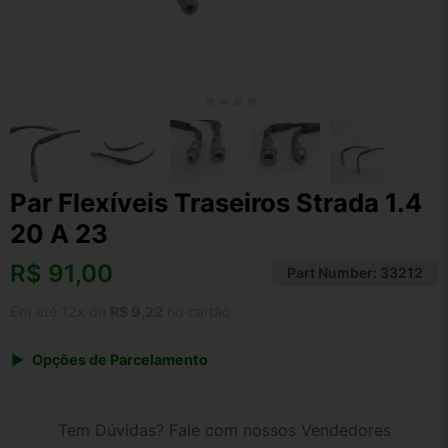
Par Flexíveis Traseiros Strada 1.4
20 A 23
R$
91,00
Part Number:
33212
Em até 12x de
R$ 9,22
no cartão
Opções de Parcelamento
1x de R$ 94,64
2x de R$ 48,69
Tem Dúvidas? Fale com nossos Vendedores
3x de R$ 32,76