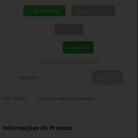
4x de R$ 25,22
Whatsapp
Ligar na Loja
5x de R$ 20,44
6x de R$ 17,24
Email
7x de R$ 14,91
8x de R$ 13,22
9x de R$ 11,90
Comprar
Quantidade
10x de R$ 10,80
Última unidade disponível
11x de R$ 9,94
12x de R$ 9,22
Calcular
SKU:
33212
Categoria:
Peças De Interior
Informações do Produto