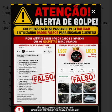
Fotos reais do produto. Peça exatamente igual à das 
imagens.
Garantia válida somente com instalação por profissional 
qualificado.
Especificações
Marca:
Fiat
Número De Peça:
33212
Tipo De Veículo:
Carro/Caminhonete
Comprimento Da Alavanca De Freio De Mão:
30
Material Da Alavanca De Freio De Mão:
Borracha
Origem:
Brasil
Altura Da Embalagem:
30