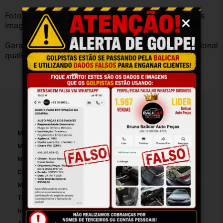
Fotos reais do produto. Peça exatamente igual à das 
imagens.
Garantia válida somente com instalação por profissional 
qualificado.
Especificações
Marca:
Gm
Modelo:
Celta
Número De Peça:
90519422
Cor:
Preto
Material:
Plastico
Tipo De Veículo:
Carro/Caminhonete
Incluí Cilindro De Chave:
False