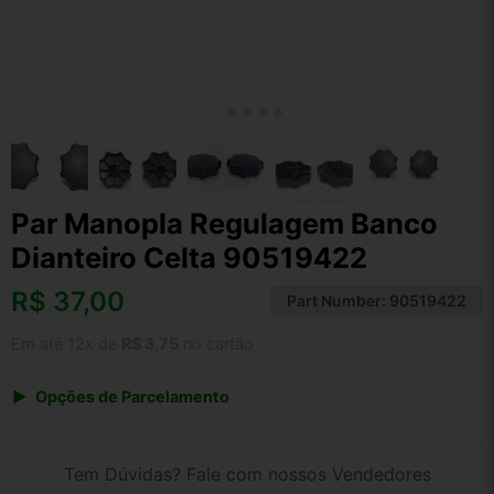
Par Manopla Regulagem Banco
Dianteiro Celta 90519422
R$
37,00
Part Number:
90519422
Em até 12x de
R$ 3,75
no cartão
Opções de Parcelamento
1x de R$ 38,48
2x de R$ 19,80
Tem Dúvidas? Fale com nossos Vendedores
3x de R$ 13,32