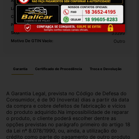
Altura Da Embalagem:
30
Largura Da Embalagem:
20
Comprimento Da Embalagem:
10
Peso Da Embalagem:
1000
SKU:
33299
Motivo De GTIN Vacío:
Outro
Garantia
Certificado de Procedência
Troca e Devolução
A Garantia Legal, prevista no Código de Defesa do
Consumidor, é de 90 (noventa) dias a partir da data
da compra e cobre defeitos de fabricação e vícios
do produto adquirido.Na impossibilidade de reparar
o produto, o cliente poderá escolher dentre as
opções previstas no parágrafo primeiro do artigo 18
da Lei nº 8.078/1990, ou, ainda, a utilização do
crédito como parte do pagamento de outro produto