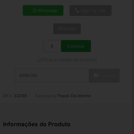
4x de R$ 10,25
Whatsapp
Ligar na Loja
5x de R$ 8,31
6x de R$ 7,01
Email
7x de R$ 6,06
8x de R$ 5,38
9x de R$ 4,84
Comprar
Quantidade
10x de R$ 4,39
Última unidade disponível
11x de R$ 4,04
12x de R$ 3,75
Calcular
SKU:
33299
Categoria:
Peças De Interior
Informações do Produto