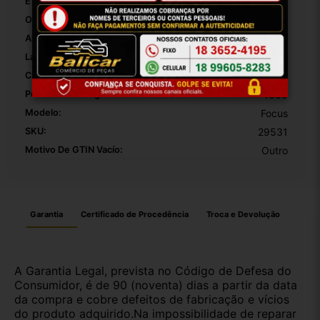
É Esportivo:
False
Origem:
Brasil
Altura Da Embalagem:
40
Largura Da Embalagem:
20
Comprimento Da Embalagem:
20
Peso Da Embalagem:
1000
Modelo:
Focus
SKU:
29531
Motivo De GTIN Vacío:
Outro
Garantia
Certificado de Procedência
Troca e Devolução
A Garantia Legal, prevista no Código de Defesa do
Consumidor, é de 90 (noventa) dias a partir da data
da compra e cobre defeitos de fabricação e vícios
do produto adquirido.Na impossibilidade de reparar