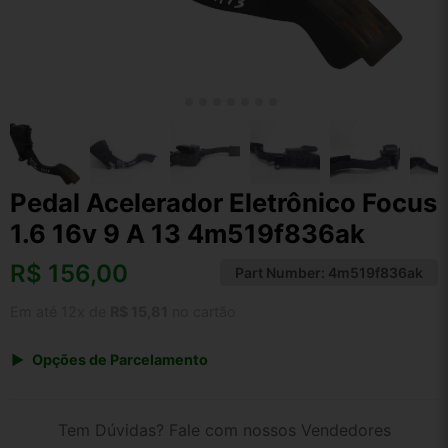
Pedal Acelerador Eletrônico Focus
1.6 16v 9 A 13 4m519f836ak
R$
156,00
Part Number:
4m519f836ak
Em até 12x de
R$ 15,81
no cartão
Opções de Parcelamento
1x de R$ 162,24
2x de R$ 83,46
Tem Dúvidas? Fale com nossos Vendedores
3x de R$ 56,16