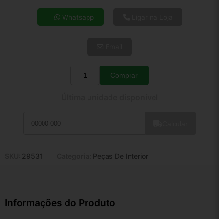
4x de R$ 43,24
Whatsapp
Ligar na Loja
5x de R$ 35,04
6x de R$ 29,55
Email
7x de R$ 25,57
8x de R$ 22,66
9x de R$ 20,40
Comprar
Quantidade
10x de R$ 18,51
Última unidade disponível
11x de R$ 17,04
12x de R$ 15,81
Calcular
SKU:
29531
Categoria:
Peças De Interior
Informações do Produto