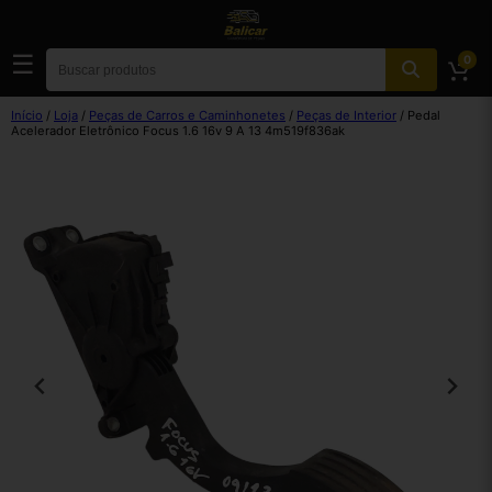
☰
0
Início
/
Loja
/
Peças de Carros e Caminhonetes
/
Peças de Interior
/ Pedal
Acelerador Eletrônico Focus 1.6 16v 9 A 13 4m519f836ak