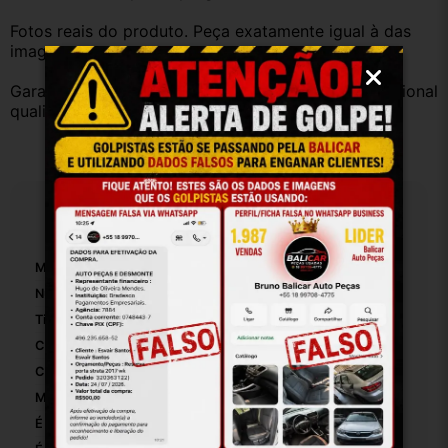
Fotos reais do produto. Peça exatamente igual à das 
imagens.
Garantia válida somente com instalação por profissional 
qualificado.
Especificações
Marca:
Ford
Número De Peça:
4m519f836ak
Tipo De Veículo:
Carro/Caminhonete
Comprimento:
40
Com Superficie Removível:
False
Materiais Da Superfície:
Plastio
É Original:
True