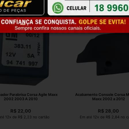
pador Parabrisa Corsa Agile Maxx
Acabamento Console Corsa 
2002 2003 A 2010
Maxx 2002 a 2012
R$
22,00
R$
28,00
té 12x de R$ 2,23 no cartão
Em até 12x de R$ 2,84 no c