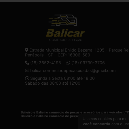
Estrada Municipal Enildo Bezerra, 1205 - Parque Re
Penápolis - SP - CEP: 16306-580
(18) 3652-4195
(18) 99739-3706
balicarcomerciodepecasusadas@gmail.com
Segunda a Sexta 08:00 até 18:00
Sábado das 08:00 até 12:00
Balieiro e Balieiro comércio de peças e acessórios para veículos LT
Balieiro e Balieiro comércio de peças e acessórios para veículos LT
Usamos cookies para melh
você concorda
com o uso