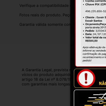
Verifique a compatibilidade com seu veículo. T
Fotos reais do produto. Peça exatamente igual 
Garantia válida somente com instalação por prof
Gar
A Garantia Legal, prevista no Código de Defes
vícios do produto adquirido.Na impossibilidad
artigo 18 da Lei nº 8.078/1990, ou, ainda, a 
com garantias mais longas. Consulte nossos ve