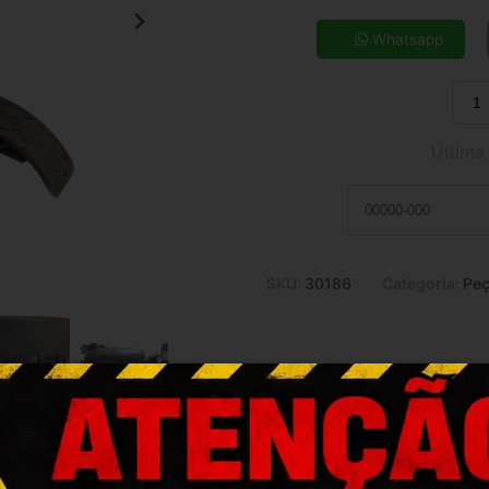
5x de R$ 31,22
7x de R$ 22,78
Whatsapp
9x de R$ 18,18
11x de R$ 15,18
Última
SKU:
30186
Categoria:
Peç