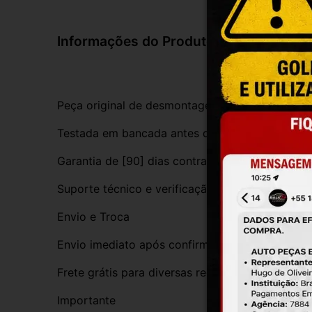
Informações do Produto
Peça original de desmontagem, com procedênci
Testada em bancada antes do envio
Garantia de [90] dias contra defeitos de funci
Suporte técnico e verificação de compatibilida
Envio e Troca
Envio imediato após confirmação da compra
Frete grátis para diversas regiões do Brasil
Importante