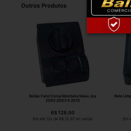
Outros Produtos
Botão Farol Corsa Montana Maxx Joy
Rele Lim
2002 2003 A 2012
R$
128,00
Em até 12x de R$ 12,97 no cartão
Em a