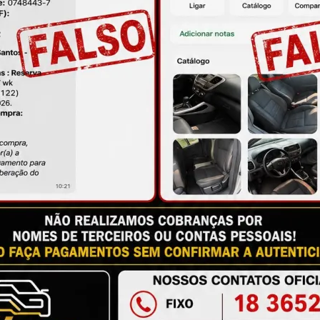
ire suas dúvidas no campo de perguntas!
S
M
à das imagens.
issional qualificado.
antia
Certificado de Procedência
Troca e Devol
a do Consumidor, é de 90 (noventa) dias a partir da data 
e de reparar o produto, o cliente poderá escolher dentre a
utilização do crédito como parte do pagamento de outro pr
ndedores. A ga...
Ler mais