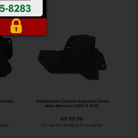
Montana
Acabamento Console Esquerdo Corsa
Maxx Montana 2002 A 2010
R$
85,00
artão
Em até 12x de R$ 8,61 no cartão