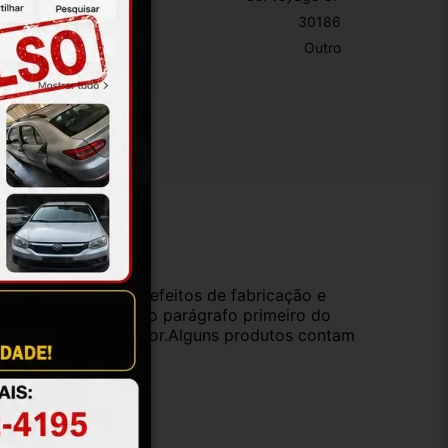
KU:
30186
otivo De GTIN Vacío:
Outro
ução
da compra e cobre defeitos de fabricação e
s opções previstas no parágrafo primeiro do
oduto de valor superior.Alguns produtos contam