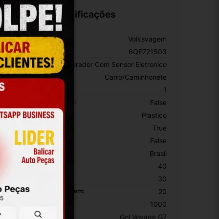
Especificações
arca:
Volksvagem
úmero De Peça:
6QE721503
ipo De Pedal:
Acelerador Com Sensor Eletronico
ipo De Veículo:
Carro/Caminhonete
omprimento:
1
om Superficie Removível:
False
ateriais Da Superfície:
Plastico
 Original:
True
 Esportivo:
False
rigem:
Brasil
ltura Da Embalagem:
40
argura Da Embalagem:
30
omprimento Da Embalagem:
20
eso Da Embalagem:
1000
odelo:
Gol Voyage G7