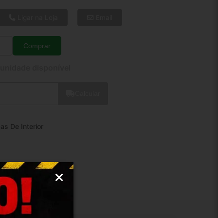
6x de R$ 26,33
8x de R$ 20,19
Ligar na Loja
Email
10x de R$ 16,49
12x de R$ 14,09
Comprar
Quantidade
 unidade disponível
Calcular
as De Interior