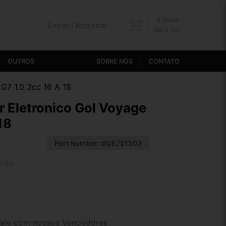
0 itens
Entrar / Registrar
R$
0,00
OUTROS
SOBRE NÓS
CONTATO
G7 1.0 3cc 16 A 18
r Eletronico Gol Voyage
18
Part Number:
6QE721503
rtão
2x de R$ 74,37
4x de R$ 38,52
ale com nossos Vendedores