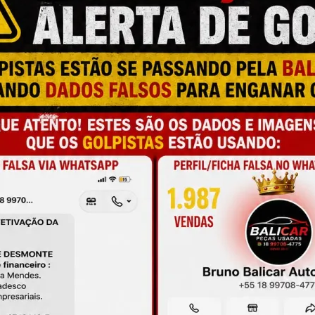
M
N
T
a e qualidade
T
C
C
onamento
M
É
de antes da compra
É
O
A
L
C
P
M