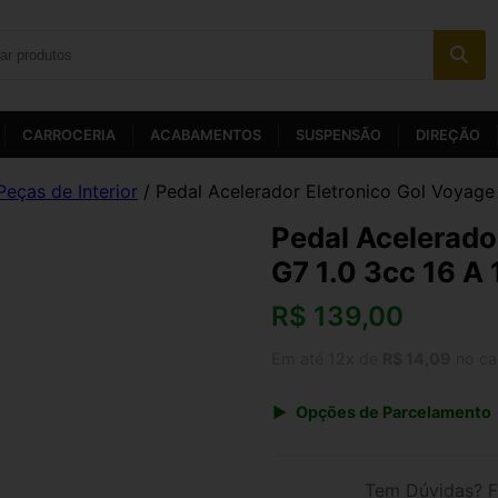
CARROCERIA
ACABAMENTOS
SUSPENSÃO
DIREÇÃO
Peças de Interior
/ Pedal Acelerador Eletronico Gol Voyage 
Pedal Acelerado
G7 1.0 3cc 16 A 
R$
139,00
Em até 12x de
R$ 14,09
no ca
Opções de Parcelamento
1x de R$ 144,56
3x de R$ 50,04
Tem Dúvidas? F