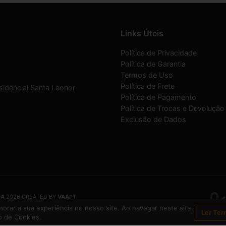
Links Úteis
Política de Privacidade
Política de Garantia
Termos de Uso
Política de Frete
sidencial Santa Leonor
Política de Pagamento
Política de Trocas e Devolução
Exclusão de Dados
DA
2026 CREATED BY
VAAPT
DA
é uma empresa inscrita no CNPJ
12.657.574/0001-16
orar a sua experiência no nosso site. Ao navegar neste site,
Ler Ter
 de Cookies.