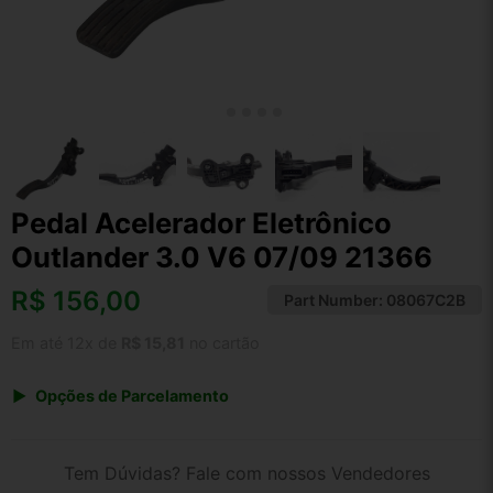
Pedal Acelerador Eletrônico
Outlander 3.0 V6 07/09 21366
R$
156,00
Part Number:
08067C2B
Em até 12x de
R$ 15,81
no cartão
Opções de Parcelamento
1x de R$ 162,24
2x de R$ 83,46
Tem Dúvidas? Fale com nossos Vendedores
3x de R$ 56,16