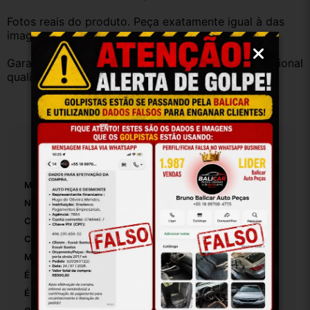
Fotos reais do produto. Peça exatamente igual à das 
imagens.
Garantia válida somente com instalação por profissional 
qualificado.
Especificações
Marca:
Mitisubish
Número De Peça:
08067C2B
Comprimento:
40
Com Superficie Removível:
False
Materiais Da Superfície:
Plastico
É Original:
True
É Esportivo:
False