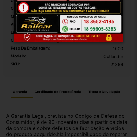
Origem:
Brasil
OEM:
1
MPN:
1
Altura Da Embalagem:
40
Largura Da Embalagem:
20
Comprimento Da Embalagem:
20
Peso Da Embalagem:
1000
Modelo:
Outlander
SKU:
21366
Garantia
Certificado de Procedência
Troca e Devolução
A Garantia Legal, prevista no Código de Defesa do
Consumidor, é de 90 (noventa) dias a partir da data
da compra e cobre defeitos de fabricação e vícios
do produto adquirido.Na impossibilidade de reparar