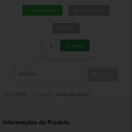
4x de R$ 43,24
Whatsapp
Ligar na Loja
5x de R$ 35,04
6x de R$ 29,55
Email
7x de R$ 25,57
8x de R$ 22,66
9x de R$ 20,40
Comprar
Quantidade
10x de R$ 18,51
Última unidade disponível
11x de R$ 17,04
12x de R$ 15,81
Calcular
SKU:
21366
Categoria:
Peças De Interior
Informações do Produto