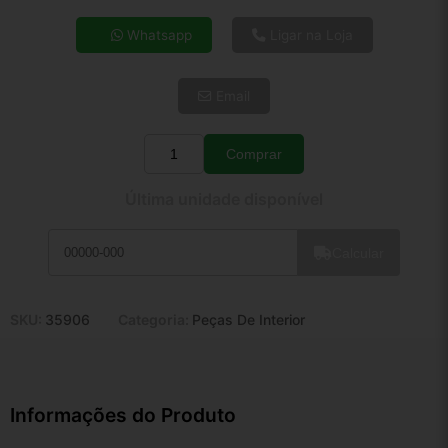
4x de R$ 29,10
Whatsapp
Ligar na Loja
5x de R$ 23,59
6x de R$ 19,89
Email
7x de R$ 17,21
8x de R$ 15,26
9x de R$ 13,73
Comprar
Quantidade
10x de R$ 12,46
Última unidade disponível
11x de R$ 11,47
12x de R$ 10,64
Calcular
SKU:
35906
Categoria:
Peças De Interior
Informações do Produto