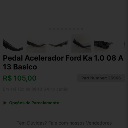
Pedal Acelerador Ford Ka 1.0 08 A
13 Basico
R$
105,00
Part Number:
35906
Em até 12x de
R$ 10,64
no cartão
Opções de Parcelamento
1x de R$ 109,20
2x de R$ 56,18
Tem Dúvidas? Fale com nossos Vendedores
3x de R$ 37,80