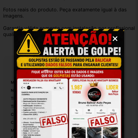
Fotos reais do produto. Peça exatamente igual à das 
imagens.
Garantia válida somente com instalação por profissional 
qualificado.
Especificações
Marca:
Ford
Número De Peça:
35906
Tipo De Pedal:
Acelerador
Tipo De Veículo:
Carro/Caminhonete
Comprimento:
20
Com Superficie Removível:
True
Materiais Da Superfície:
Borracha