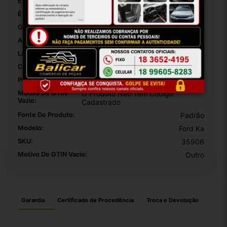
É Original:
True
É Esportivo:
False
Origem:
Brasil
Altura Da Embalagem:
30
Largura Da Embalagem:
20
Comprimento Da Embalagem:
10
Peso Da Embalagem:
1000
Motivo De GTIN
O Produto Não Tem Código
Vazio:
Cadastrado
Fonte Do Produto:
Padrão
Modelo:
Ford Ka
SKU:
35906
Motivo De GTIN Vacío:
Outro
Garantia
Certificado de Procedência
Troca e Devolução