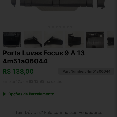
Porta Luvas Focus 9 A 13
4m51a06044
R$
138,00
Part Number:
4m51a06044
Em até 12x de
R$ 13,99
no cartão
Opções de Parcelamento
1x de R$ 143,52
2x de R$ 73,83
Tem Dúvidas? Fale com nossos Vendedores
3x de R$ 49,68