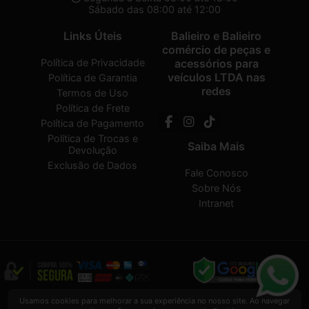
Sábado das 08:00 até 12:00
Links Úteis
Balieiro e Balieiro
comércio de peças e
Política de Privacidade
acessórios para
veículos LTDA nas
Política de Garantia
redes
Termos de Uso
Política de Frete
Política de Pagamento
Política de Trocas e
Saiba Mais
Devolução
Exclusão de Dados
Fale Conosco
Sobre Nós
Intranet
Balieiro e Balieiro comércio de peças e acessórios para veículos LTDA
2026
Usamos cookies para melhorar a sua experiência no nosso site. Ao navegar
CREATED BY
VAAPT