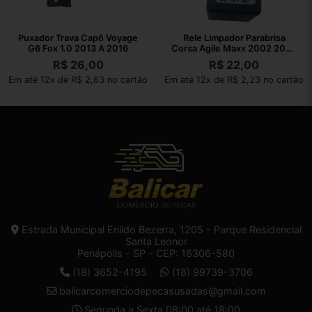
Puxador Trava Capô Voyage
Rele Limpador Parabrisa
G6 Fox 1.0 2013 A 2016
Corsa Agile Maxx 2002 2003
A 2010
R$
26,00
R$
22,00
Em até 12x de R$ 2,63 no cartão
Em até 12x de R$ 2,23 no cartão
Estrada Municipal Enildo Bezerra, 1205 - Parque Residencial
Santa Leonor
Penápolis - SP - CEP: 16306-580
(18) 3652-4195
(18) 99739-3706
balicarcomerciodepecasusadas@gmail.com
Segunda a Sexta 08:00 até 18:00