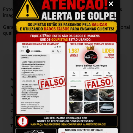
Fotos reais do produto. Peça exatamente igual à das 
imagens.
Garantia válida somente com instalação por profissional 
qualificado.
Especificações
Marca:
Ford
Número De Peça:
4m51a06044
Altura Da Embalagem:
70
Largura Da Embalagem:
60
Comprimento Da Embalagem:
40
Peso Da Embalagem:
1000
Tipo De Veículo:
Carro/Caminhonete