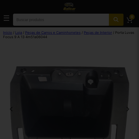
☰
0
Início
/
Loja
/
Peças de Carros e Caminhonetes
/
Peças de Interior
/ Porta Luvas
Focus 9 A 13 4m51a06044