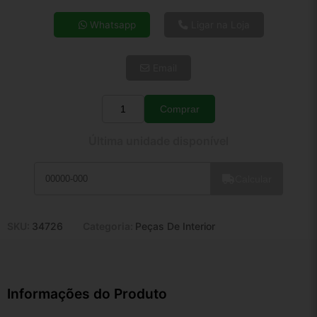
4x de R$ 38,25
Whatsapp
Ligar na Loja
5x de R$ 31,00
6x de R$ 26,14
Email
7x de R$ 22,62
8x de R$ 20,05
9x de R$ 18,05
Comprar
Quantidade
10x de R$ 16,37
Última unidade disponível
11x de R$ 15,07
12x de R$ 13,99
Calcular
SKU:
34726
Categoria:
Peças De Interior
Informações do Produto