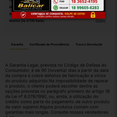
Fonte Do Produto:
Padrão
Modelo:
Focus
SKU:
34726
Motivo De GTIN Vacío:
Outro
Garantia
Certificado de Procedência
Troca e Devolução
A Garantia Legal, prevista no Código de Defesa do
Consumidor, é de 90 (noventa) dias a partir da data
da compra e cobre defeitos de fabricação e vícios
do produto adquirido.Na impossibilidade de reparar
o produto, o cliente poderá escolher dentre as
opções previstas no parágrafo primeiro do artigo 18
da Lei nº 8.078/1990, ou, ainda, a utilização do
crédito como parte do pagamento de outro produto
de valor superior.Alguns produtos contam com
garantias mais longas. Consulte nossos vendedores.