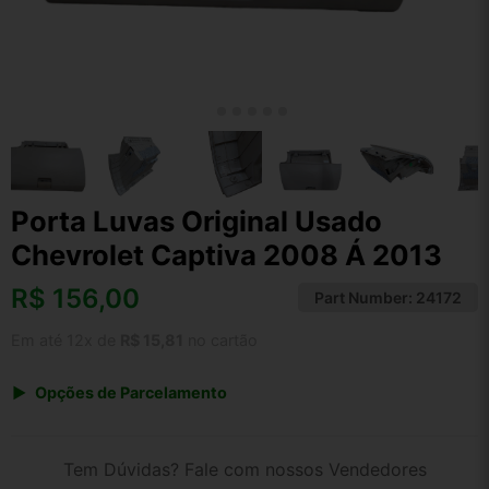
Porta Luvas Original Usado
Chevrolet Captiva 2008 Á 2013
R$
156,00
Part Number:
24172
Em até 12x de
R$ 15,81
no cartão
Opções de Parcelamento
1x de R$ 162,24
2x de R$ 83,46
Tem Dúvidas? Fale com nossos Vendedores
3x de R$ 56,16