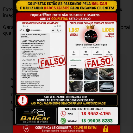
Fotos reais do produto. Peça exatamente igual à das 
imagens.
Garantia válida somente com instalação por profissional 
qualificado.
Especificações
Marca:
Chevrolet
Número De Peça:
24172
Tipo De Veículo:
Carro/Caminhonete
SKU:
24172
Motivo De GTIN Vacío:
Outro