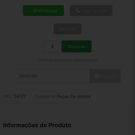
4x de R$ 43,24
Whatsapp
Ligar na Loja
5x de R$ 35,04
6x de R$ 29,55
Email
7x de R$ 25,57
8x de R$ 22,66
9x de R$ 20,40
Comprar
Quantidade
10x de R$ 18,51
Última unidade disponível
11x de R$ 17,04
12x de R$ 15,81
Calcular
SKU:
24172
Categoria:
Peças De Interior
Informações do Produto