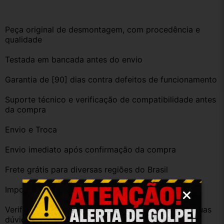
Peça original de desmontagem, com procedência e 
qualidade
Testada em bancada antes do envio
Garantia de [90] dias contra defeitos de funcionamento
Suporte técnico e verificação de compatibilidade antes 
da compra
Envio e Troca
Envio imediato após confirmação da compra
Frete grátis para diversas regiões do Brasil
Importante
Verifique a compatibilidade com seu veículo. Tire suas 
dúvidas no campo de perguntas!