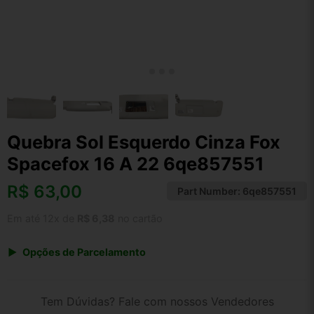
Quebra Sol Esquerdo Cinza Fox
Spacefox 16 A 22 6qe857551
R$
63,00
Part Number:
6qe857551
Em até 12x de
R$ 6,38
no cartão
Opções de Parcelamento
1x de R$ 65,52
2x de R$ 33,71
Tem Dúvidas? Fale com nossos Vendedores
3x de R$ 22,68