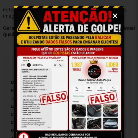
Fotos reais do produto. Peça exatamente igual à das 
imagens.
Garantia válida somente com instalação por profissional 
qualificado.
Especificações
Marca:
Volksvagem
Número De Peça:
6qe857551
Tipo De Veículo:
Carro/Caminhonete
Lado:
Esquerdo
Com Luz:
False
Com Espelho:
True
Origem:
Brasil