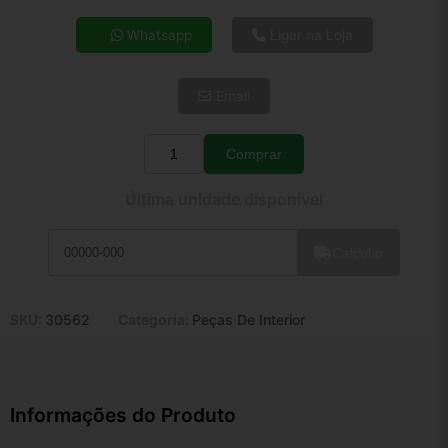
4x de R$ 17,46
Whatsapp
Ligar na Loja
5x de R$ 14,15
6x de R$ 11,93
Email
7x de R$ 10,32
8x de R$ 9,15
9x de R$ 8,24
Comprar
Quantidade
10x de R$ 7,47
Última unidade disponível
11x de R$ 6,88
12x de R$ 6,38
Calcular
SKU:
30562
Categoria:
Peças De Interior
Informações do Produto