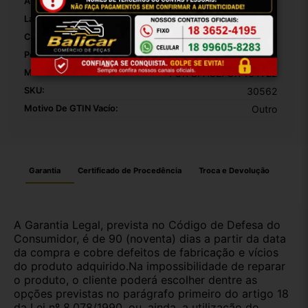
Altura Da Embalagem:
30
Largura Da Embalagem:
20
Comprimento Da Embalagem:
10
Peso Da Embalagem:
1000
Modelo:
FOX SPACEFOX 16 A 22
SKU:
30562
Motivo De GTIN Vacío:
Outro
Garantia
Certificado de Procedência
Troca e Devolução
A Garantia Legal, prevista no Código de Defesa do
Consumidor, é de 90 (noventa) dias a partir da data
da compra e cobre defeitos de fabricação e vícios
do produto adquirido.Na impossibilidade de reparar
o produto, o cliente poderá escolher dentre as
opções previstas no parágrafo primeiro do artigo 18
da Lei nº 8.078/1990, ou, ainda, a utilização do