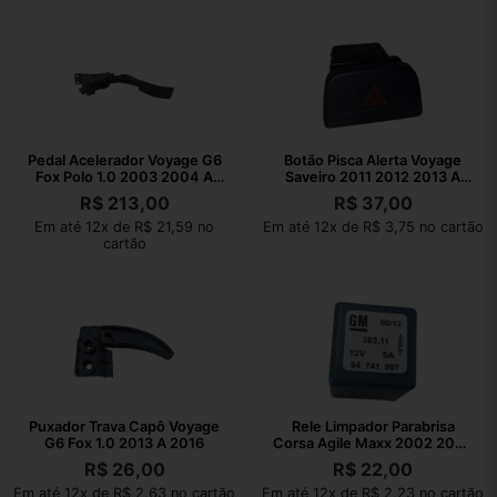
Pedal Acelerador Voyage G6
Botão Pisca Alerta Voyage
Fox Polo 1.0 2003 2004 A
Saveiro 2011 2012 2013 A
2023
2016
R$
213,00
R$
37,00
Em até 12x de R$ 21,59 no
Em até 12x de R$ 3,75 no cartão
cartão
Puxador Trava Capô Voyage
Rele Limpador Parabrisa
G6 Fox 1.0 2013 A 2016
Corsa Agile Maxx 2002 2003
A 2010
R$
26,00
R$
22,00
Em até 12x de R$ 2,63 no cartão
Em até 12x de R$ 2,23 no cartão