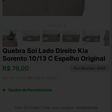
Quebra Sol Lado Direito Kia
Sorento 10/13 C Espelho Original
R$
76,00
Part Number:
4433
Em até 12x de
R$ 7,70
no cartão
Opções de Parcelamento
1x de R$ 79,04
2x de R$ 40,66
Tem Dúvidas? Fale com nossos Vendedores
3x de R$ 27,36