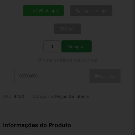
4x de R$ 21,06
Whatsapp
Ligar na Loja
5x de R$ 17,07
6x de R$ 14,40
Email
7x de R$ 12,46
8x de R$ 11,04
9x de R$ 9,94
Comprar
Quantidade
10x de R$ 9,02
Última unidade disponível
11x de R$ 8,30
12x de R$ 7,70
Calcular
SKU:
4432
Categoria:
Peças De Interior
Informações do Produto