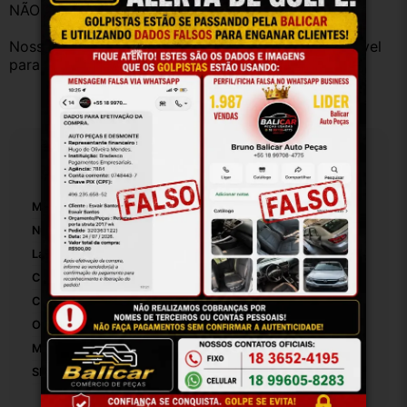
NÃO COMPRE PARA TESTE!
Nosso objetivo é te atender da melhor forma possível 
para que você fique satisfeito com a compra
Especificações
Marca:
Kia
Número De Peça:
4433
Lado:
Direito
Com Luz:
False
Com Espelho:
True
Origem:
Brasil
Modelo:
Sorento
SKU:
4432