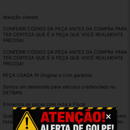
Atenção cliente!
CONFERIR CÓDIGO DA PEÇA ANTES DA COMPRA PARA 
TER CERTEZA QUE É A PEÇA QUE VOCÊ REALMENTE 
PRECISA!
CONFERIR CÓDIGO DA PEÇA ANTES DA COMPRA PARA 
TER CERTEZA QUE É A PEÇA QUE VOCÊ REALMENTE 
PRECISA!
PEÇA USADA !!!! Original e com garantia 
Somos um desmonte para veículos credenciado no 
DETRAN.
Enviamos as peças com nota a Fiscal.
Qualquer dúvida antes da compra, fique a vontade para 
fazer perguntas, estamos a disposição para responder.