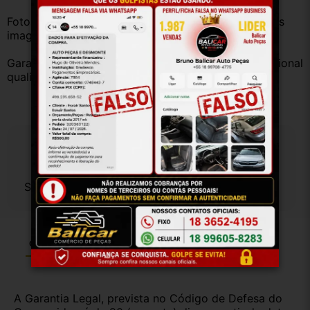
Fotos reais do produto. Peça exatamente igual à das 
imagens.
Garantia válida somente com instalação por profissional 
qualificado.
Especificações
Sem especificações cadastradas.
Garantia
Certificado de Procedência
Troca e Devolução
A Garantia Legal, prevista no Código de Defesa do