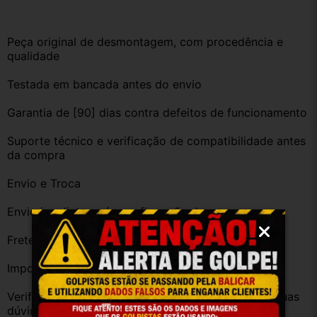
Peça original de desmontagem, com procedência e 
qualidade
Testada em bancada antes do envio
Garantia de [90] dias contra defeitos de funcionamento
Suporte técnico e verificação de compatibilidade antes 
da compra
Envio e Troca
Envio imediato após confirmação da compra
Frete grátis para diversas regiões do Brasil
Importante
Verifique a compatibilidade com seu veículo. Tire suas 
dúvidas no campo de perguntas!