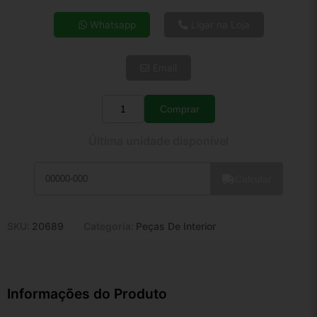
4x de R$ 3,88
Whatsapp
Ligar na Loja
5x de R$ 3,14
6x de R$ 2,65
Email
7x de R$ 2,29
8x de R$ 2,03
9x de R$ 1,83
Comprar
Quantidade
10x de R$ 1,66
Última unidade disponível
11x de R$ 1,53
12x de R$ 1,42
Calcular
SKU:
20689
Categoria:
Peças De Interior
Informações do Produto