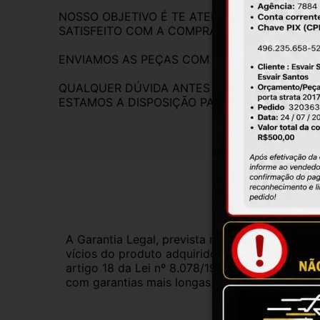
NOSSO OBJETIVO É TE ATENDER DA MELHOR F
SATISFEITO COM A COMPRA
ENVIAMOS AS PEÇAS COM NOTA A FISCAL.
QUALQUER DÚVIDA ANTES DA COMPRA, FIQUE
ESTAMOS A DISPOSIÇÃO PARA RESPONDER.
Gar
A Garantia Legal, prevista no Código de Defes
vícios do produto adquirido.Na impossibilidad
artigo 18 da Lei nº 8.078/1990, ou, ainda, a 
com garantias mais longas. Consulte nossos ve