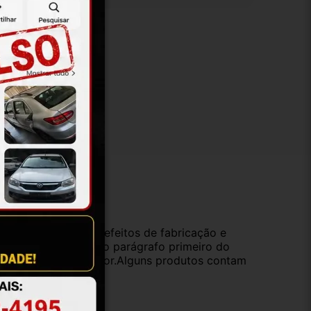
ução
da compra e cobre defeitos de fabricação e
s opções previstas no parágrafo primeiro do
oduto de valor superior.Alguns produtos contam