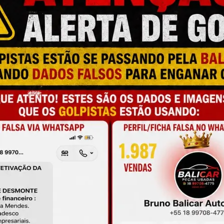
M
N
C
C
T
C
ONTER MARCAS DE USO COMO: RISCOS, 
L
ICIAIS.
O
A
ESTÁ COMPRANDO O PRODUTO CORRETO, 
 ANÚNCIO ANTES DA COMPRA E SEMPRE 
L
UMERAÇÃO DA SUA PEÇA ANTES DA COMPRA.
C
P
RE PARA TESTE!
M
NCIADO NO DETRAN COM LOJA FÍSICA 
S