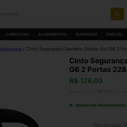
CARROCERIA
ACABAMENTOS
SUSPENSÃO
DIREÇÃO
Segurança
/ Cinto Segurança Dianteiro Direito Gol G6 2 P
Cinto Segurança 
G6 2 Portas 22
R$
128,00
Em até 12x de
R$ 12,97
no ca
Opções de Parcelamento
1x de R$ 133,12
3x de R$ 46,08
Tem Dúvidas? F