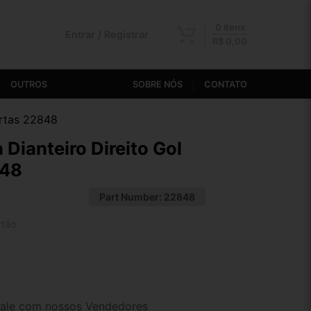
0 itens
Entrar / Registrar
R$
0,00
OUTROS
SOBRE NÓS
CONTATO
ortas 22848
Dianteiro Direito Gol
848
Part Number:
22848
rtão
2x de R$ 68,48
4x de R$ 35,48
ale com nossos Vendedores