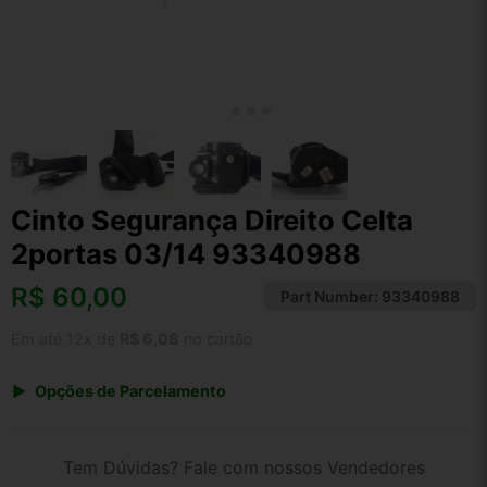
Cinto Segurança Direito Celta
2portas 03/14 93340988
R$
60,00
Part Number:
93340988
Em até 12x de
R$ 6,08
no cartão
Opções de Parcelamento
1x de R$ 62,40
2x de R$ 32,10
Tem Dúvidas? Fale com nossos Vendedores
3x de R$ 21,60