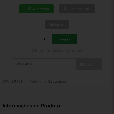
4x de R$ 16,63
Whatsapp
Ligar na Loja
5x de R$ 13,48
6x de R$ 11,37
Email
7x de R$ 9,83
8x de R$ 8,72
9x de R$ 7,85
Comprar
Quantidade
10x de R$ 7,12
Última unidade disponível
11x de R$ 6,55
12x de R$ 6,08
Calcular
SKU:
20751
Categoria:
Segurança
Informações do Produto