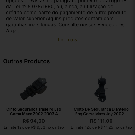
opções previstas no parágrafo primeiro do artigo 18
da Lei nº 8.078/1990, ou, ainda, a utilização do
crédito como parte do pagamento de outro produto
de valor superior.Alguns produtos contam com
garantias mais longas. Consulte nossos vendedores.
A ga...
Ler mais
Outros Produtos
Cinto Segurança Traseiro Esq
Cinto De Segurança Dianteiro
Corsa Maxx 2002 2003 A
Esq Corsa Maxx Joy 2002 A
2010
2010
R$
94,00
R$
111,00
Em até 12x de R$ 9,53 no cartão
Em até 12x de R$ 11,25 no cartão