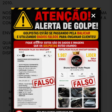
2010.
NOSSO OBJETIVO É TE ATENDER DA MELHOR FORMA 
POSSÍVEL PARA QUE VOCÊ FIQUE SATISFEITO COM A 
COMPRA
ENVIAMOS AS PEÇAS COM NOTA A FISCAL.
QUALQUER DÚVIDA ANTES DA COMPRA, FIQUE A 
VONTADE PARA FAZER PERGUNTAS, ESTAMOS A 
DISPOSIÇÃO PARA RESPONDER.
Especificações
Marca:
Gm
Número De Peça:
93340988
Cor Do Cinto De Segurança:
Preto
Configuração Do Cinto De Segurança:
Dianteiro Direito