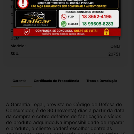
Tipo De Cinto De Segurança:
Reposição Original
Comprimento Do Cinto De Segurança:
2
Largura Do Cinto De Segurança:
5
Origem:
Brasil
OEM:
1
Modelo:
Celta
SKU:
20751
Garantia
Certificado de Procedência
Troca e Devolução
A Garantia Legal, prevista no Código de Defesa do
Consumidor, é de 90 (noventa) dias a partir da data
da compra e cobre defeitos de fabricação e vícios
do produto adquirido.Na impossibilidade de reparar
o produto, o cliente poderá escolher dentre as