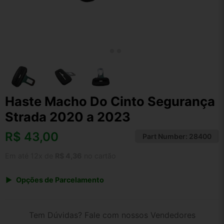
Haste Macho Do Cinto Segurança
Strada 2020 a 2023
R$
43,00
Part Number:
28400
Em até 12x de
R$ 4,36
no cartão
Opções de Parcelamento
1x de R$ 44,72
2x de R$ 23,01
Tem Dúvidas? Fale com nossos Vendedores
3x de R$ 15,48