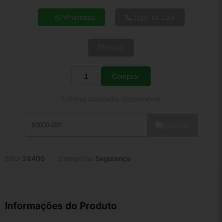
4x de R$ 11,92
Whatsapp
Ligar na Loja
5x de R$ 9,66
6x de R$ 8,14
Email
7x de R$ 7,05
8x de R$ 6,25
9x de R$ 5,62
Comprar
Quantidade
10x de R$ 5,10
Última unidade disponível
11x de R$ 4,70
12x de R$ 4,36
Calcular
SKU:
28400
Categoria:
Segurança
Informações do Produto