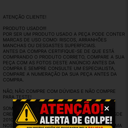
ATENÇÃO CLIENTE!
PRODUTO USADO!!!
POR SER UM PRODUTO USADO A PEÇA PODE CONTER 
MARCAS DE USO COMO: RISCOS, ARRANHÕES 
MANCHAS OU DESGASTES SUPERFICIAIS.
ANTES DA COMPRA CERTIFIQUE-SE DE QUE ESTÁ 
COMPRANDO O PRODUTO CORRETO, COMPARE A SUA 
PEÇA COM AS FOTOS DESTE ANÚNCIO ANTES DA 
COMPRA E SEMPRE CONSULTE UM ESPECIALISTA, 
COMPARE A NUMERAÇÃO DA SUA PEÇA ANTES DA 
COMPRA.
NÃO, NÃO COMPRE COM DÚVIDAS E NÃO COMPRE 
PARA TESTE!
SOMOS UM DESMONTE PARA VEÍCULOS 
CREDENCIADO NO DETRAN COM LOJA FÍSICA DESDE 
2010.
NOSSO OBJETIVO É TE ATENDER DA MELHOR FORMA 