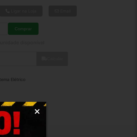
6x de R$ 100,39
8x de R$ 77,00
Ligar na Loja
Email
10x de R$ 62,88
12x de R$ 53,71
Comprar
Quantidade
 unidade disponível
Calcular
tema Elétrico