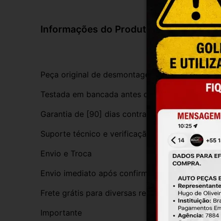
Informações do Produto
Peça original de desmontagem, com procedênci
Testada em bancada antes do envio
Garantia de [90] dias contra defeitos de funci
Suporte técnico e verificação de compatibilida
Envio e Troca
Envio imediato após confirmação da compra
Frete grátis para diversas regiões do Brasil
Importante