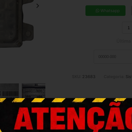
5x de R$ 119,05
7x de R$ 86,86
Whatsapp
9x de R$ 69,31
11x de R$ 57,88
Última
SKU:
23683
Categoria:
Sis