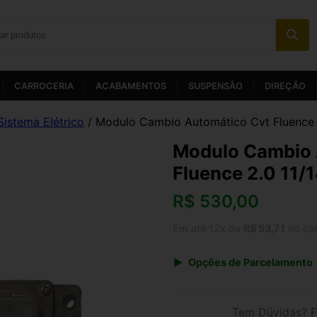
CARROCERIA
ACABAMENTOS
SUSPENSÃO
DIREÇÃO
Sistema Elétrico
/ Modulo Cambio Automático Cvt Fluence 
Modulo Cambio 
Fluence 2.0 11/
R$
530,00
Em até 12x de
R$ 53,71
no ca
Opções de Parcelamento
1x de R$ 551,20
3x de R$ 190,80
Tem Dúvidas? F