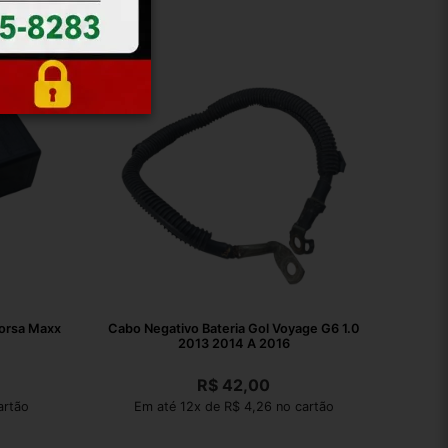
orsa Maxx
Cabo Negativo Bateria Gol Voyage G6 1.0
2013 2014 A 2016
R$
42,00
artão
Em até 12x de R$ 4,26 no cartão