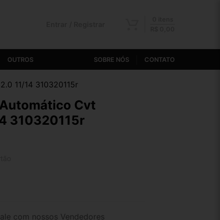
0 itens
Entrar / Registrar
R$
0,00
OUTROS
SOBRE NÓS
CONTATO
2.0 11/14 310320115r
Automático Cvt
14 310320115r
rtão
2x de R$ 283,55
4x de R$ 146,89
ale com nossos Vendedores