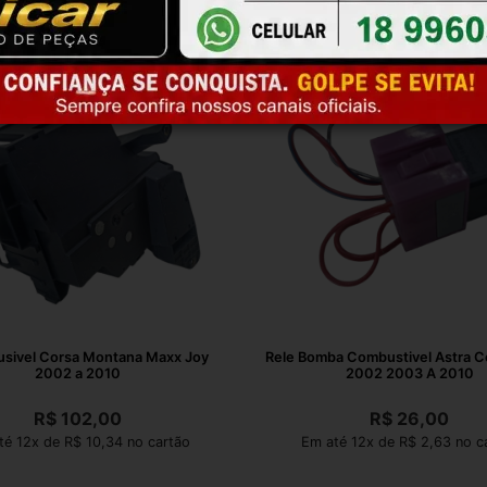
usivel Corsa Montana Maxx Joy
Rele Bomba Combustivel Astra C
2002 a 2010
2002 2003 A 2010
R$
102,00
R$
26,00
té 12x de R$ 10,34 no cartão
Em até 12x de R$ 2,63 no c