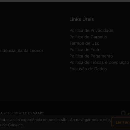
Links Úteis
Política de Privacidade
Política de Garantia
Termos de Uso
Política de Frete
sidencial Santa Leonor
Política de Pagamento
Política de Trocas e Devolução
Exclusão de Dados
DA
2026 CREATED BY
VAAPT
DA
é uma empresa inscrita no CNPJ
12.657.574/0001-16
orar a sua experiência no nosso site. Ao navegar neste site,
Ler Ter
 de Cookies.