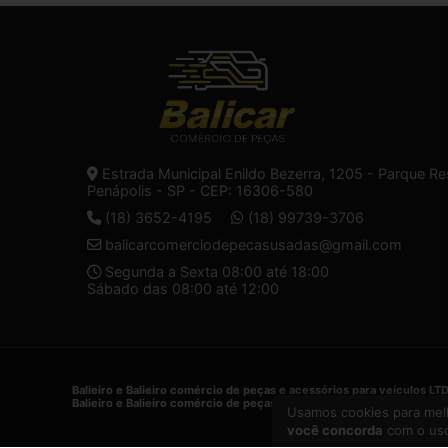
Estrada Municipal Enildo Bezerra, 1205 - Parque Re
Penápolis - SP - CEP: 16306-580
(18) 3652-4195
(18) 99739-3706
balicarcomerciodepecasusadas@gmail.com
Segunda a Sexta 08:00 até 18:00
Sábado das 08:00 até 12:00
Balieiro e Balieiro comércio de peças e acessórios para veículos LT
Balieiro e Balieiro comércio de peças e acessórios para veículos LT
Usamos cookies para melh
você concorda
com o uso