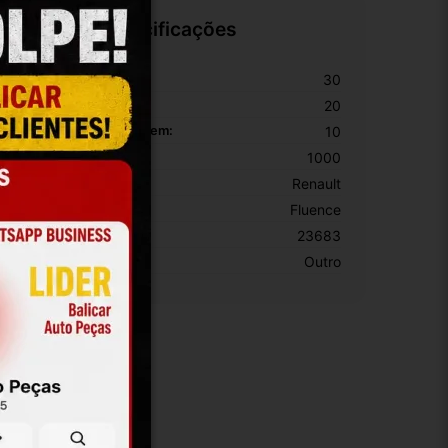
Especificações
ltura Da Embalagem:
30
argura Da Embalagem:
20
omprimento Da Embalagem:
10
eso Da Embalagem:
1000
arca:
Renault
odelo:
Fluence
KU:
23683
otivo De GTIN Vacío:
Outro