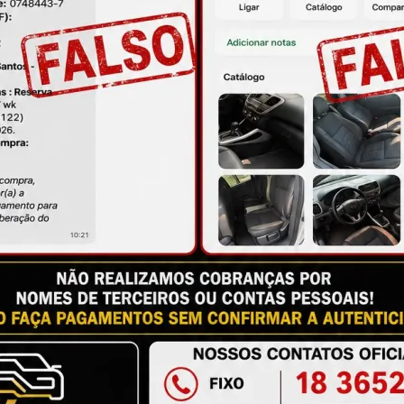
ire suas dúvidas no campo de perguntas!
à das imagens.
issional qualificado.
antia
Certificado de Procedência
Troca e Devol
a do Consumidor, é de 90 (noventa) dias a partir da data 
e de reparar o produto, o cliente poderá escolher dentre a
utilização do crédito como parte do pagamento de outro pr
ndedores. A ga...
Ler mais