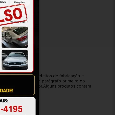
ução
da compra e cobre defeitos de fabricação e
s opções previstas no parágrafo primeiro do
oduto de valor superior.Alguns produtos contam