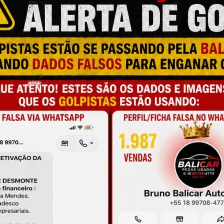
A
L
C
a e qualidade
P
M
M
onamento
S
M
de antes da compra