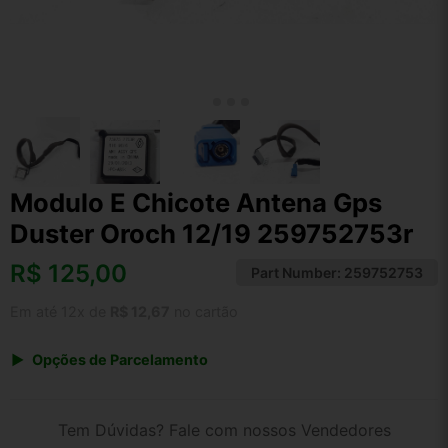
Modulo E Chicote Antena Gps
Duster Oroch 12/19 259752753r
R$
125,00
Part Number:
259752753
Em até 12x de
R$ 12,67
no cartão
Opções de Parcelamento
1x de R$ 130,00
2x de R$ 66,88
Tem Dúvidas? Fale com nossos Vendedores
3x de R$ 45,00