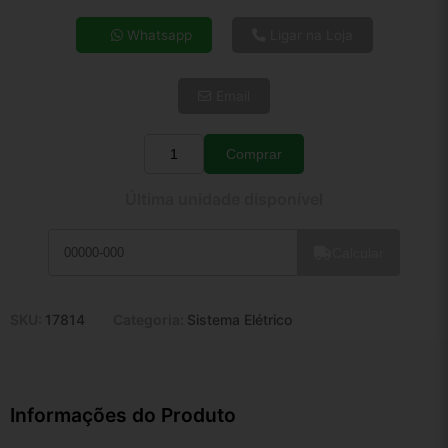
4x de R$ 34,64
Whatsapp
Ligar na Loja
5x de R$ 28,08
6x de R$ 23,68
Email
7x de R$ 20,49
8x de R$ 18,16
9x de R$ 16,35
Comprar
Quantidade
10x de R$ 14,83
Última unidade disponível
11x de R$ 13,65
12x de R$ 12,67
Calcular
SKU:
17814
Categoria:
Sistema Elétrico
Informações do Produto