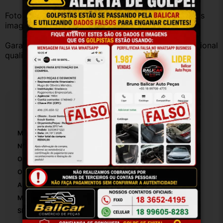
Fotos reais do produto. Peça exatamente igual à das 
imagens.
Garantia válida somente com instalação por profissional 
qualificado.
Especificações
Marca:
RENAULT
Número De Peça:
259752753
Origem:
Brasil
OEM:
1
Altura Da Embalagem:
1
Modelo:
Duster Oroch
SKU:
17814