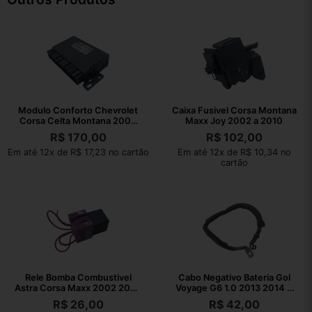
Modulo Conforto Chevrolet
Caixa Fusivel Corsa Montana
Corsa Celta Montana 2002
Maxx Joy 2002 a 2010
2003 A 2010
R$
170,00
R$
102,00
Em até 12x de R$ 17,23 no cartão
Em até 12x de R$ 10,34 no
cartão
Rele Bomba Combustivel
Cabo Negativo Bateria Gol
Astra Corsa Maxx 2002 2003
Voyage G6 1.0 2013 2014 A
A 2010
2016
R$
26,00
R$
42,00