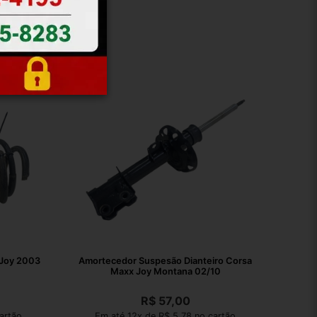
 Joy 2003
Amortecedor Suspesão Dianteiro Corsa
Maxx Joy Montana 02/10
R$
57,00
artão
Em até 12x de R$ 5,78 no cartão