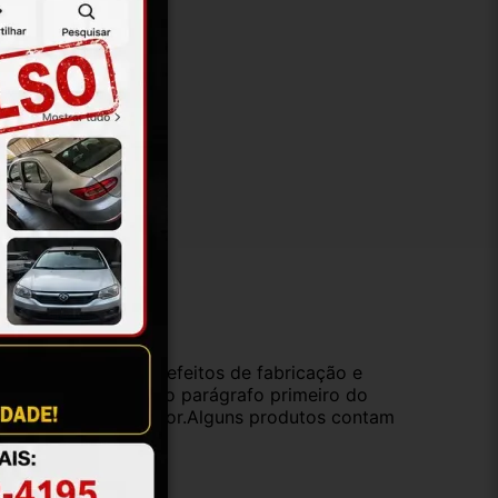
ução
da compra e cobre defeitos de fabricação e
s opções previstas no parágrafo primeiro do
oduto de valor superior.Alguns produtos contam