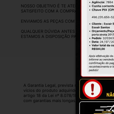
NOSSO OBJETIVO É TE ATENDER DA MELHOR F
SATISFEITO COM A COMPRA
ENVIAMOS AS PEÇAS COM NOTA A FISCAL.
QUALQUER DÚVIDA ANTES DA COMPRA, FIQUE
ESTAMOS A DISPOSIÇÃO PARA RESPONDER.
Gar
A Garantia Legal, prevista no Código de Defes
vícios do produto adquirido.Na impossibilidad
artigo 18 da Lei nº 8.078/1990, ou, ainda, a 
com garantias mais longas. Consulte nossos ve