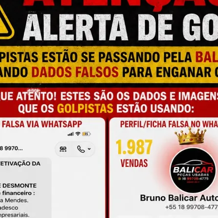
M
N
P
M
O
T
ONTER MARCAS DE USO COMO: RISCOS, 
M
ICIAIS.
S
M
ESTÁ COMPRANDO O PRODUTO CORRETO, 
 ANÚNCIO ANTES DA COMPRA E SEMPRE 
UMERAÇÃO DA SUA PEÇA ANTES DA COMPRA.
RE PARA TESTE!
NCIADO NO DETRAN COM LOJA FÍSICA 