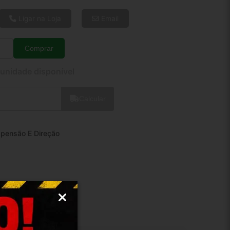
6x de R$ 48,30
8x de R$ 37,05
Ligar na Loja
Email
10x de R$ 30,26
12x de R$ 25,84
Comprar
Quantidade
 unidade disponível
Calcular
pensão E Direção