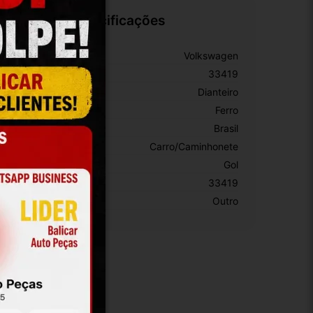
Especificações
arca:
Volkswagen
úmero De Peça:
33419
osição:
Dianteiro
aterial:
Ferro
rigem:
Brasil
ipo De Veículo:
Carro/Caminhonete
odelo:
Gol
KU:
33419
otivo De GTIN Vacío:
Outro