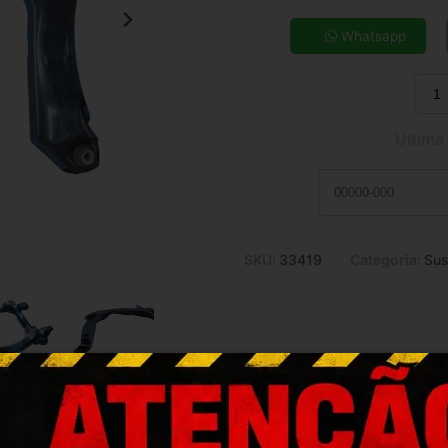
5x de R$ 57,28
7x de R$ 41,79
Whatsapp
9x de R$ 33,35
11x de R$ 27,85
Última
SKU:
33419
Categoria:
Sus