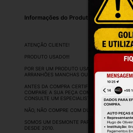
Informações do Produto
ATENÇÃO CLIENTE!
PRODUTO USADO!!!
POR SER UM PRODUTO USADO A PEÇA PODE C
ARRANHÕES MANCHAS OU DESGASTES SUPERF
ANTES DA COMPRA CERTIFIQUE-SE DE QUE 
COMPARE A SUA PEÇA COM AS FOTOS DESTE
CONSULTE UM ESPECIALISTA, COMPARE A N
NÃO, NÃO COMPRE COM DÚVIDAS E NÃO COMP
SOMOS UM DESMONTE PARA VEÍCULOS CREDE
DESDE 2010.