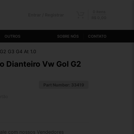
0 itens
Entrar / Registrar
R$
0,00
OUTROS
SOBRE NÓS
CONTATO
G2 G3 G4 At 1.0
 Dianteiro Vw Gol G2
Part Number:
33419
rtão
2x de R$ 136,43
4x de R$ 70,67
ale com nossos Vendedores