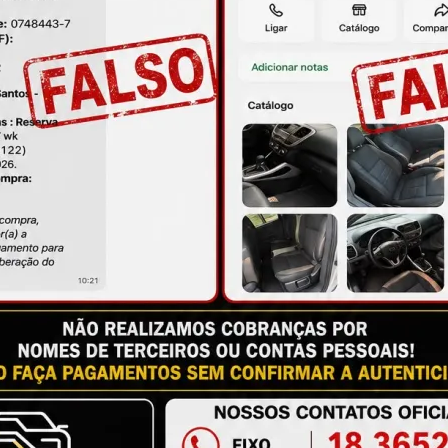
ORMA POSSÍVEL PARA QUE VOCÊ FIQUE 
 A VONTADE PARA FAZER PERGUNTAS, 
antia
Certificado de Procedência
Troca e Devol
a do Consumidor, é de 90 (noventa) dias a partir da data 
e de reparar o produto, o cliente poderá escolher dentre a
utilização do crédito como parte do pagamento de outro pr
ndedores. A ga...
Ler mais