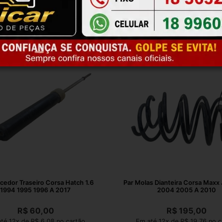
edor Traseiro Corsa Hatch 1.6
Par Molas Dianteira Corsa Maxx
1994 1995 1996 A 2017
2004 2005 A 2010
R$
60,00
R$
195,00
té 12x de R$ 6,08 no cartão
Em até 12x de R$ 19,76 no c