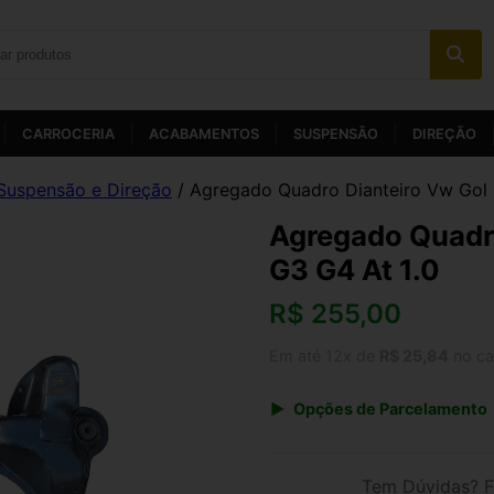
CARROCERIA
ACABAMENTOS
SUSPENSÃO
DIREÇÃO
Suspensão e Direção
/ Agregado Quadro Dianteiro Vw Gol 
Agregado Quadro
G3 G4 At 1.0
R$
255,00
Em até 12x de
R$ 25,84
no ca
Opções de Parcelamento
1x de R$ 265,20
3x de R$ 91,80
Tem Dúvidas? F